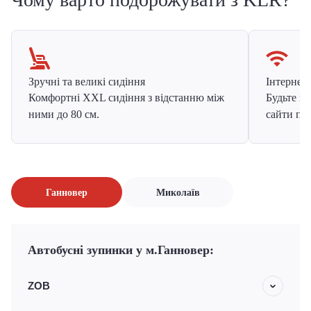
Зручні та великі сидіння
Інтернет в
Комфортні XXL сидіння з відстанню між
Будьте на
ними до 80 см.
сайти про
Ганновер
Миколаїв
Автобусні зупинки у м.Ганновер:
ZOB