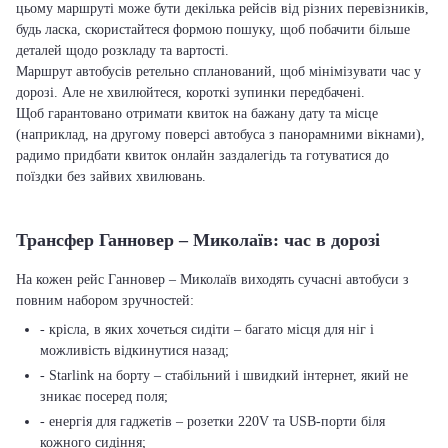
цьому маршруті може бути декілька рейсів від різних перевізників,
будь ласка, скористайтеся формою пошуку, щоб побачити більше
деталей щодо розкладу та вартості.
Маршрут автобусів ретельно спланований, щоб мінімізувати час у
дорозі. Але не хвилюйтеся, короткі зупинки передбачені.
Щоб гарантовано отримати квиток на бажану дату та місце
(наприклад, на другому поверсі автобуса з панорамними вікнами),
радимо придбати квиток онлайн заздалегідь та готуватися до
поїздки без зайвих хвилювань.
Трансфер Ганновер – Миколаїв: час в дорозі
На кожен рейс Ганновер – Миколаїв виходять сучасні автобуси з
повним набором зручностей:
- крісла, в яких хочеться сидіти – багато місця для ніг і
можливість відкинутися назад;
- Starlink на борту – стабільний і швидкий інтернет, який не
зникає посеред поля;
- енергія для гаджетів – розетки 220V та USB-порти біля
кожного сидіння;