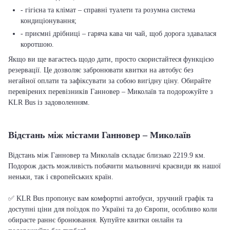
- гігієна та клімат – справні туалети та розумна система
кондиціонування;
- приємні дрібниці – гаряча кава чи чай, щоб дорога здавалася
коротшою.
Якщо ви ще вагаєтесь щодо дати, просто скористайтеся функцією
резервації. Це дозволяє забронювати квитки на автобус без
негайної оплати та зафіксувати за собою вигідну ціну. Обирайте
перевірених перевізників Ганновер – Миколаїв та подорожуйте з
KLR Bus із задоволенням.
Відстань між містами Ганновер – Миколаїв
Відстань між Ганновер та Миколаїв складає близько 2219.9 км.
Подорож дасть можливість побачити мальовничі краєвиди як нашої
неньки, так і європейських країн.
✅ KLR Bus пропонує вам комфортні автобуси, зручний графік та
доступні ціни для поїздок по Україні та до Європи, особливо коли
обираєте раннє бронювання. Купуйте квитки онлайн та