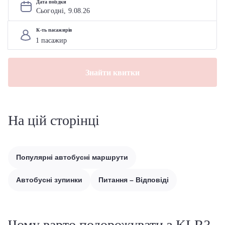
Дата поїздки
Сьогодні, 
9
.
08
.
26
К-ть пасажирів
Знайти квитки
На цій сторінці
Популярні автобусні маршрути
Автобусні зупинки
Питання – Відповіді
Чому варто подорожувати з KLR?