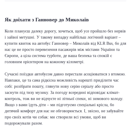
Як доїхати з Ганновер до Миколаїв
Коли плануєш далеку дорогу, хочеться, щоб усе пройшло без нервів
і зайвої метушні. У такому випадку найбільш логічний варіант –
купити квиток на автобус Ганновер – Миколаїв від KLR Bus, бо для
нас це не просто перевезення пасажирів між містами України та
Європи, а ціла система турботи, де ваша безпека та спокій є
головним орієнтиром на кожному кілометрі.
Сучасні поїздки автобусом давно перестали асоціюватися з втомою.
Навпаки, це та сама рідкісна можливість нарешті приділити час
собі: розібрати пошту, глянути нову серію серіалу або просто
заснути під тиху музику. За погоду всередині відповідає клімат-
контроль, тож ви не відчуєте ні літньої спеки, ні зимового холоду.
Якщо з вами їдуть діти – ми підготуємо спеціальні крісла, бо
дитячий комфорт для нас не обговорюється. І, звісно, не забувайте
про своїх котів чи собак: ми створили всі умови, щоб ви
подорожували разом.