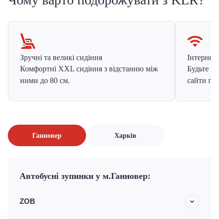
Зручні та великі сидіння
Інтернет в
Комфортні XXL сидіння з відстанню між
Будьте на
ними до 80 см.
сайти про
Ганновер
Харків
Автобусні зупинки у м.Ганновер:
ZOB