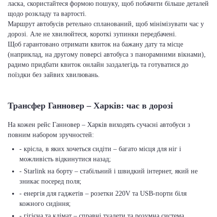
ласка, скористайтеся формою пошуку, щоб побачити більше деталей
щодо розкладу та вартості.
Маршрут автобусів ретельно спланований, щоб мінімізувати час у
дорозі. Але не хвилюйтеся, короткі зупинки передбачені.
Щоб гарантовано отримати квиток на бажану дату та місце
(наприклад, на другому поверсі автобуса з панорамними вікнами),
радимо придбати квиток онлайн заздалегідь та готуватися до
поїздки без зайвих хвилювань.
Трансфер Ганновер – Харків: час в дорозі
На кожен рейс Ганновер – Харків виходять сучасні автобуси з
повним набором зручностей:
- крісла, в яких хочеться сидіти – багато місця для ніг і
можливість відкинутися назад;
- Starlink на борту – стабільний і швидкий інтернет, який не
зникає посеред поля;
- енергія для гаджетів – розетки 220V та USB-порти біля
кожного сидіння;
- гігієна та клімат – справні туалети та розумна система