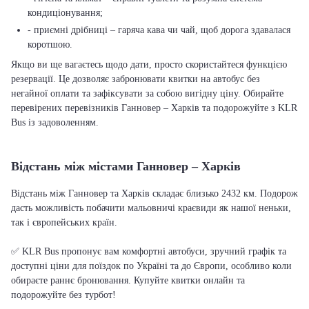
кондиціонування;
- приємні дрібниці – гаряча кава чи чай, щоб дорога здавалася
коротшою.
Якщо ви ще вагаєтесь щодо дати, просто скористайтеся функцією
резервації. Це дозволяє забронювати квитки на автобус без
негайної оплати та зафіксувати за собою вигідну ціну. Обирайте
перевірених перевізників Ганновер – Харків та подорожуйте з KLR
Bus із задоволенням.
Відстань між містами Ганновер – Харків
Відстань між Ганновер та Харків складає близько 2432 км. Подорож
дасть можливість побачити мальовничі краєвиди як нашої неньки,
так і європейських країн.
✅ KLR Bus пропонує вам комфортні автобуси, зручний графік та
доступні ціни для поїздок по Україні та до Європи, особливо коли
обираєте раннє бронювання. Купуйте квитки онлайн та
подорожуйте без турбот!