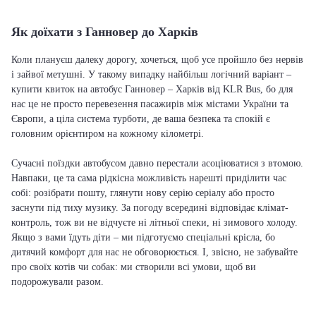
Як доїхати з Ганновер до Харків
Коли плануєш далеку дорогу, хочеться, щоб усе пройшло без нервів
і зайвої метушні. У такому випадку найбільш логічний варіант –
купити квиток на автобус Ганновер – Харків від KLR Bus, бо для
нас це не просто перевезення пасажирів між містами України та
Європи, а ціла система турботи, де ваша безпека та спокій є
головним орієнтиром на кожному кілометрі.
Сучасні поїздки автобусом давно перестали асоціюватися з втомою.
Навпаки, це та сама рідкісна можливість нарешті приділити час
собі: розібрати пошту, глянути нову серію серіалу або просто
заснути під тиху музику. За погоду всередині відповідає клімат-
контроль, тож ви не відчуєте ні літньої спеки, ні зимового холоду.
Якщо з вами їдуть діти – ми підготуємо спеціальні крісла, бо
дитячий комфорт для нас не обговорюється. І, звісно, не забувайте
про своїх котів чи собак: ми створили всі умови, щоб ви
подорожували разом.