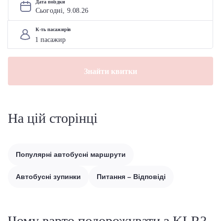
Дата поїздки
Сьогодні, 
9
.
08
.
26
К-ть пасажирів
Знайти квитки
На цій сторінці
Популярні автобусні маршрути
Автобусні зупинки
Питання – Відповіді
Чому варто подорожувати з KLR?