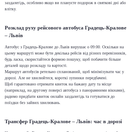
заздалегідь, особливо якщо ви плануєте подорож в святкові дні або
влітку.
Розклад руху рейсового автобуса Градець-Кралове
– Львів
Автобус з Градець-Кралове до Львів вирушає о 09:00. Оскільки на
цьому маршруті може бути декілька рейсів від різних перевізників,
будь ласка, скористайтеся формою пошуку, щоб побачити більше
деталей щодо розкладу та вартості.
Маршрут автобусів ретельно спланований, щоб мінімізувати час у
дорозі. Але не хвилюйтеся, короткі зупинки передбачені.
Щоб гарантовано отримати квиток на бажану дату та місце
(наприклад, на другому поверсі автобуса з панорамними вікнами),
радимо придбати квиток онлайн заздалегідь та готуватися до
поїздки без зайвих хвилювань.
Трансфер Градець-Кралове – Львів: час в дорозі