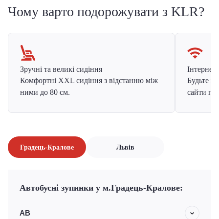
Чому варто подорожувати з KLR?
Зручні та великі сидіння
Інтернет в
Комфортні XXL сидіння з відстанню між
Будьте на
ними до 80 см.
сайти про
Градець-Кралове
Львів
Автобусні зупинки у м.Градець-Кралове:
АВ