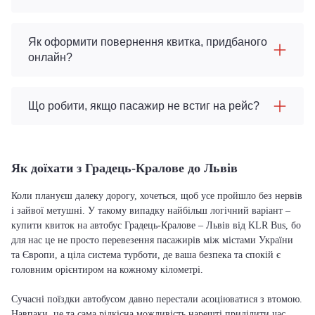
Як оформити повернення квитка, придбаного
онлайн?
Що робити, якщо пасажир не встиг на рейс?
Як доїхати з Градець-Кралове до Львів
Коли плануєш далеку дорогу, хочеться, щоб усе пройшло без нервів
і зайвої метушні. У такому випадку найбільш логічний варіант –
купити квиток на автобус Градець-Кралове – Львів від KLR Bus, бо
для нас це не просто перевезення пасажирів між містами України
та Європи, а ціла система турботи, де ваша безпека та спокій є
головним орієнтиром на кожному кілометрі.
Сучасні поїздки автобусом давно перестали асоціюватися з втомою.
Навпаки, це та сама рідкісна можливість нарешті приділити час