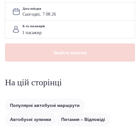
Дата поїздки
Сьогодні, 
7
.
08
.
26
К-ть пасажирів
Знайти квитки
На цій сторінці
Популярні автобусні маршрути
Автобусні зупинки
Питання – Відповіді