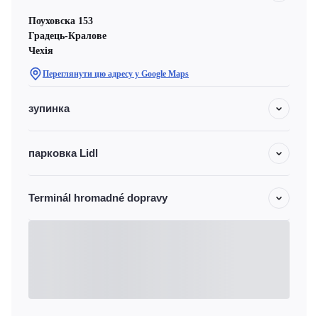
Поуховска 153
Градець-Кралове
Чехiя
Переглянути цю адресу у Google Maps
зупинка
парковка Lidl
Terminál hromadné dopravy