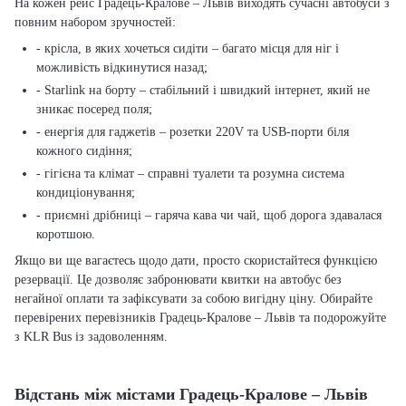
На кожен рейс Градець-Кралове – Львів виходять сучасні автобуси з
повним набором зручностей:
- крісла, в яких хочеться сидіти – багато місця для ніг і
можливість відкинутися назад;
- Starlink на борту – стабільний і швидкий інтернет, який не
зникає посеред поля;
- енергія для гаджетів – розетки 220V та USB-порти біля
кожного сидіння;
- гігієна та клімат – справні туалети та розумна система
кондиціонування;
- приємні дрібниці – гаряча кава чи чай, щоб дорога здавалася
коротшою.
Якщо ви ще вагаєтесь щодо дати, просто скористайтеся функцією
резервації. Це дозволяє забронювати квитки на автобус без
негайної оплати та зафіксувати за собою вигідну ціну. Обирайте
перевірених перевізників Градець-Кралове – Львів та подорожуйте
з KLR Bus із задоволенням.
Відстань між містами Градець-Кралове – Львів