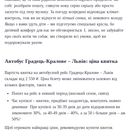
собі: розібрати пошту, глянути нову серію серіалу або просто
заснути під тиху музику. За погоду всередині відповідає клімат-
контроль, тож ви не відчуєте ні літньої спеки, ні зимового холоду.
Якщо з вами їдуть діти – ми підготуємо спеціальні крісла, бо
дитячий комфорт для нас не обговорюється. І, звісно, не забувайте
про своїх котів чи собак: ми створили всі умови, щоб ви
подорожували разом.
Автобус Градець-Кралове – Львів: ціна квитка
Вартість квитка на автобусний рейс Градець-Кралове – Львів
складає від 2 550 ₴. Ціна білету може змінюватися залежно від
кількох факторів, таких як:
Попит на рейс в певний період (високий сезон, свята).
Час купівлі – квитки, придбані заздалегідь, коштують значно
дешевше. При купівлі за 30-39 днів до дати відправлення ви
зекономите 30%, за 40-49 днів – 40%, а за 50 і більше днів – аж
50%!
Щоб отримати найкращі ціни, рекомендуємо купити квиток