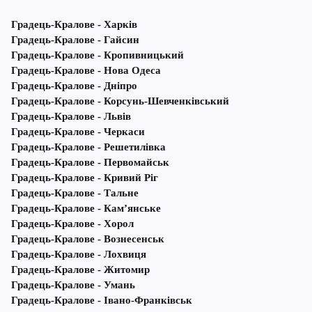
Градець-Кралове - Харків
Градець-Кралове - Гайсин
Градець-Кралове - Кропивницький
Градець-Кралове - Нова Одеса
Градець-Кралове - Дніпро
Градець-Кралове - Корсунь-Шевченківський
Градець-Кралове - Львів
Градець-Кралове - Черкаси
Градець-Кралове - Решетилівка
Градець-Кралове - Первомайськ
Градець-Кралове - Кривий Ріг
Градець-Кралове - Тальне
Градець-Кралове - Кам’янське
Градець-Кралове - Хорол
Градець-Кралове - Вознесенськ
Градець-Кралове - Лохвиця
Градець-Кралове - Житомир
Градець-Кралове - Умань
Градець-Кралове - Івано-Франківськ