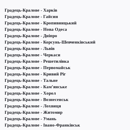
Градець-Кралове - Харків
Градець-Кралове - Гайсин
Градець-Кралове - Кропивницький
Градець-Кралове - Нова Одеса
Градець-Кралове - Дніпро
Градець-Кралове - Корсунь-Шевченківський
Градець-Кралове - Львів
Градець-Кралове - Черкаси
Градець-Кралове - Решетилівка
Градець-Кралове - Первомайськ
Градець-Кралове - Кривий Ріг
Градець-Кралове - Тальне
Градець-Кралове - Кам’янське
Градець-Кралове - Хорол
Градець-Кралове - Вознесенськ
Градець-Кралове - Лохвиця
Градець-Кралове - Житомир
Градець-Кралове - Умань
Градець-Кралове - Івано-Франківськ