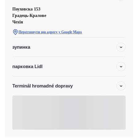
Поуховска 153
Градець-Кралове
Чехiя
Переглянути цю адресу у Google Maps
зупинка
парковка Lidl
Terminál hromadné dopravy