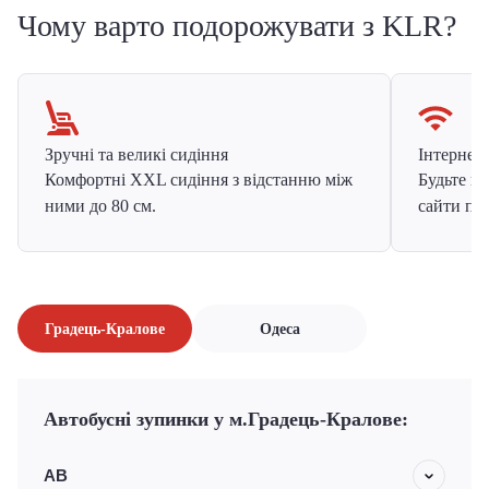
Чому варто подорожувати з KLR?
Зручні та великі сидіння
Інтернет в
Комфортні XXL сидіння з відстанню між
Будьте на
ними до 80 см.
сайти про
Градець-Кралове
Одеса
Автобусні зупинки у м.Градець-Кралове:
АВ