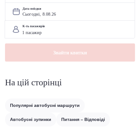
Дата поїздки
Сьогодні, 
8
.
08
.
26
К-ть пасажирів
Знайти квитки
На цій сторінці
Популярні автобусні маршрути
Автобусні зупинки
Питання – Відповіді