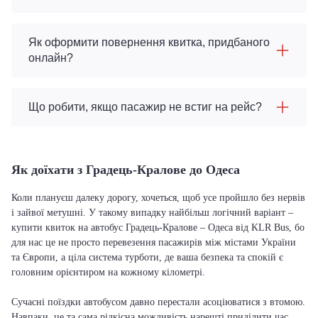
Як оформити повернення квитка, придбаного
онлайн?
Що робити, якщо пасажир не встиг на рейс?
Як доїхати з Градець-Кралове до Одеса
Коли плануєш далеку дорогу, хочеться, щоб усе пройшло без нервів
і зайвої метушні. У такому випадку найбільш логічний варіант –
купити квиток на автобус Градець-Кралове – Одеса від KLR Bus, бо
для нас це не просто перевезення пасажирів між містами України
та Європи, а ціла система турботи, де ваша безпека та спокій є
головним орієнтиром на кожному кілометрі.
Сучасні поїздки автобусом давно перестали асоціюватися з втомою.
Навпаки, це та сама рідкісна можливість нарешті приділити час