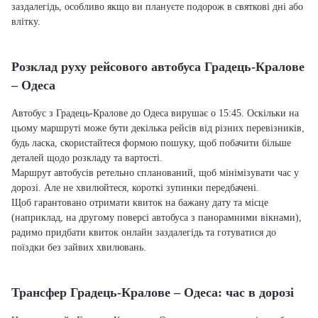
заздалегідь, особливо якщо ви плануєте подорож в святкові дні або
влітку.
Розклад руху рейсового автобуса Градець-Кралове
– Одеса
Автобус з Градець-Кралове до Одеса вирушає о 15:45. Оскільки на
цьому маршруті може бути декілька рейсів від різних перевізників,
будь ласка, скористайтеся формою пошуку, щоб побачити більше
деталей щодо розкладу та вартості.
Маршрут автобусів ретельно спланований, щоб мінімізувати час у
дорозі. Але не хвилюйтеся, короткі зупинки передбачені.
Щоб гарантовано отримати квиток на бажану дату та місце
(наприклад, на другому поверсі автобуса з панорамними вікнами),
радимо придбати квиток онлайн заздалегідь та готуватися до
поїздки без зайвих хвилювань.
Трансфер Градець-Кралове – Одеса: час в дорозі