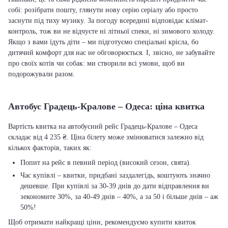
собі: розібрати пошту, глянути нову серію серіалу або просто
заснути під тиху музику. За погоду всередині відповідає клімат-
контроль, тож ви не відчуєте ні літньої спеки, ні зимового холоду.
Якщо з вами їдуть діти – ми підготуємо спеціальні крісла, бо
дитячий комфорт для нас не обговорюється. І, звісно, не забувайте
про своїх котів чи собак: ми створили всі умови, щоб ви
подорожували разом.
Автобус Градець-Кралове – Одеса: ціна квитка
Вартість квитка на автобусний рейс Градець-Кралове – Одеса
складає від 4 235 ₴. Ціна білету може змінюватися залежно від
кількох факторів, таких як:
Попит на рейс в певний період (високий сезон, свята).
Час купівлі – квитки, придбані заздалегідь, коштують значно
дешевше. При купівлі за 30-39 днів до дати відправлення ви
зекономите 30%, за 40-49 днів – 40%, а за 50 і більше днів – аж
50%!
Щоб отримати найкращі ціни, рекомендуємо купити квиток