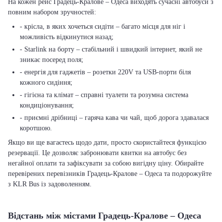
На кожен рейс Градець-Кралове – Одеса виходять сучасні автобуси з
повним набором зручностей:
- крісла, в яких хочеться сидіти – багато місця для ніг і
можливість відкинутися назад;
- Starlink на борту – стабільний і швидкий інтернет, який не
зникає посеред поля;
- енергія для гаджетів – розетки 220V та USB-порти біля
кожного сидіння;
- гігієна та клімат – справні туалети та розумна система
кондиціонування;
- приємні дрібниці – гаряча кава чи чай, щоб дорога здавалася
коротшою.
Якщо ви ще вагаєтесь щодо дати, просто скористайтеся функцією
резервації. Це дозволяє забронювати квитки на автобус без
негайної оплати та зафіксувати за собою вигідну ціну. Обирайте
перевірених перевізників Градець-Кралове – Одеса та подорожуйте
з KLR Bus із задоволенням.
Відстань між містами Градець-Кралове – Одеса