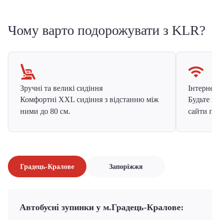
Чому варто подорожувати з KLR?
Зручні та великі сидіння
Інтернет в
Комфортні XXL сидіння з відстанню між
Будьте на
ними до 80 см.
сайти про
Градець-Кралове
Запоріжжя
Автобусні зупинки у м.Градець-Кралове: