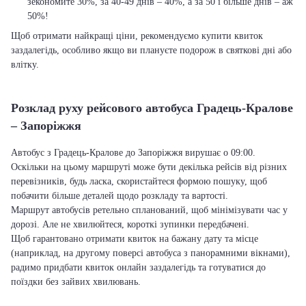
зекономите 30%, за 40-49 днів – 40%, а за 50 і більше днів – аж
50%!
Щоб отримати найкращі ціни, рекомендуємо купити квиток
заздалегідь, особливо якщо ви плануєте подорож в святкові дні або
влітку.
Розклад руху рейсового автобуса Градець-Кралове
– Запоріжжя
Автобус з Градець-Кралове до Запоріжжя вирушає о 09:00.
Оскільки на цьому маршруті може бути декілька рейсів від різних
перевізників, будь ласка, скористайтеся формою пошуку, щоб
побачити більше деталей щодо розкладу та вартості.
Маршрут автобусів ретельно спланований, щоб мінімізувати час у
дорозі. Але не хвилюйтеся, короткі зупинки передбачені.
Щоб гарантовано отримати квиток на бажану дату та місце
(наприклад, на другому поверсі автобуса з панорамними вікнами),
радимо придбати квиток онлайн заздалегідь та готуватися до
поїздки без зайвих хвилювань.