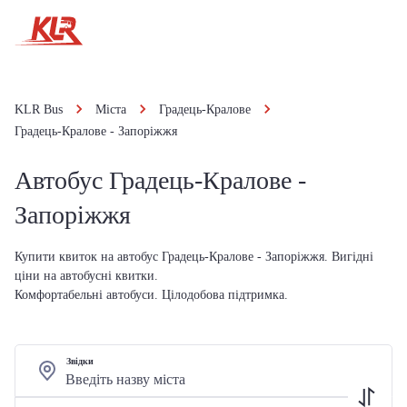
KLR Bus
Міста
Градець-Кралове
Градець-Кралове - Запоріжжя
Автобус Градець-Кралове -
Запоріжжя
Купити квиток на автобус Градець-Кралове - Запоріжжя. Вигідні
ціни на автобусні квитки.
Комфортабельні автобуси. Цілодобова підтримка.
Звідки