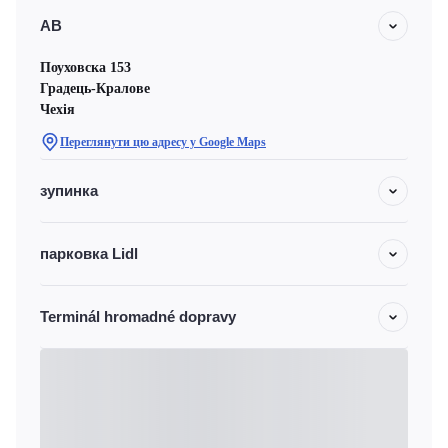
АВ
Поуховска 153
Градець-Кралове
Чехiя
Переглянути цю адресу у Google Maps
зупинка
парковка Lidl
Terminál hromadné dopravy