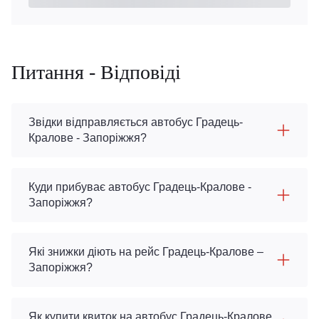
Питання - Відповіді
Звідки відправляється автобус Градець-
Кралове - Запоріжжя?
Куди прибуває автобус Градець-Кралове -
Запоріжжя?
Які знижки діють на рейс Градець-Кралове –
Запоріжжя?
Як купити квиток на автобус Градець-Кралове