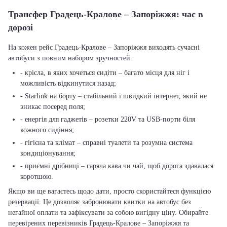
Трансфер Градець-Кралове – Запоріжжя: час в
дорозі
На кожен рейс Градець-Кралове – Запоріжжя виходять сучасні
автобуси з повним набором зручностей:
- крісла, в яких хочеться сидіти – багато місця для ніг і
можливість відкинутися назад;
- Starlink на борту – стабільний і швидкий інтернет, який не
зникає посеред поля;
- енергія для гаджетів – розетки 220V та USB-порти біля
кожного сидіння;
- гігієна та клімат – справні туалети та розумна система
кондиціонування;
- приємні дрібниці – гаряча кава чи чай, щоб дорога здавалася
коротшою.
Якщо ви ще вагаєтесь щодо дати, просто скористайтеся функцією
резервації. Це дозволяє забронювати квитки на автобус без
негайної оплати та зафіксувати за собою вигідну ціну. Обирайте
перевірених перевізників Градець-Кралове – Запоріжжя та