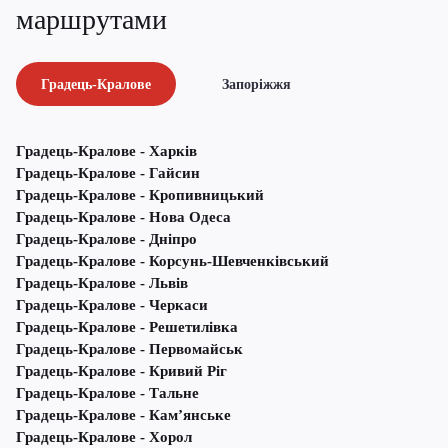
маршрутами
Градець-Кралове
Запоріжжя
Градець-Кралове - Харків
Градець-Кралове - Гайсин
Градець-Кралове - Кропивницький
Градець-Кралове - Нова Одеса
Градець-Кралове - Дніпро
Градець-Кралове - Корсунь-Шевченківський
Градець-Кралове - Львів
Градець-Кралове - Черкаси
Градець-Кралове - Решетилівка
Градець-Кралове - Первомайськ
Градець-Кралове - Кривий Ріг
Градець-Кралове - Тальне
Градець-Кралове - Кам’янське
Градець-Кралове - Хорол