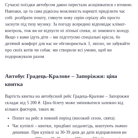
Сучасні поїздки автобусом давно перестали асоціюватися з втомою.
Навпаки, це та сама рідкісна можливість нарешті приділити час
собі: розібрати пошту, глянути нову серію серіалу або просто
заснути під тиху музику. За погоду всередині відповідає клімат-
контроль, тож ви не відчуєте ні літньої спеки, ні зимового холоду.
Якщо з вами їдуть діти – ми підготуємо спеціальні крісла, бо
дитячий комфорт для нас не обговорюється. І, звісно, не забувайте
про своїх котів чи собак: ми створили всі умови, щоб ви
подорожували разом.
Автобус Градець-Кралове – Запоріжжя: ціна
квитка
Вартість квитка на автобусний рейс Градець-Кралове – Запоріжжя
складає від 5 200 ₴. Ціна білету може змінюватися залежно від
кількох факторів, таких як:
Попит на рейс в певний період (високий сезон, свята).
Час купівлі – квитки, придбані заздалегідь, коштують значно
дешевше. При купівлі за 30-39 днів до дати відправлення ви