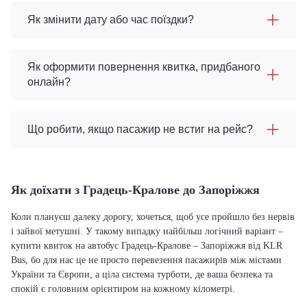
Як змінити дату або час поїздки?
Як оформити повернення квитка, придбаного
онлайн?
Що робити, якщо пасажир не встиг на рейс?
Як доїхати з Градець-Кралове до Запоріжжя
Коли плануєш далеку дорогу, хочеться, щоб усе пройшло без нервів
і зайвої метушні. У такому випадку найбільш логічний варіант –
купити квиток на автобус Градець-Кралове – Запоріжжя від KLR
Bus, бо для нас це не просто перевезення пасажирів між містами
України та Європи, а ціла система турботи, де ваша безпека та
спокій є головним орієнтиром на кожному кілометрі.