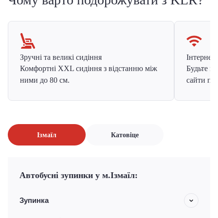
Зручні та великі сидіння
Інтернет в
Комфортні XXL сидіння з відстанню між
Будьте на
ними до 80 см.
сайти про
Ізмаїл
Катовіце
Автобусні зупинки у м.Ізмаїл:
Зупинка