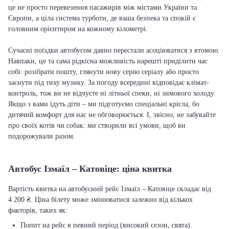
це не просто перевезення пасажирів між містами України та
Європи, а ціла система турботи, де ваша безпека та спокій є
головним орієнтиром на кожному кілометрі.
Сучасні поїздки автобусом давно перестали асоціюватися з втомою.
Навпаки, це та сама рідкісна можливість нарешті приділити час
собі: розібрати пошту, глянути нову серію серіалу або просто
заснути під тиху музику. За погоду всередині відповідає клімат-
контроль, тож ви не відчуєте ні літньої спеки, ні зимового холоду.
Якщо з вами їдуть діти – ми підготуємо спеціальні крісла, бо
дитячий комфорт для нас не обговорюється. І, звісно, не забувайте
про своїх котів чи собак: ми створили всі умови, щоб ви
подорожували разом.
Автобус Ізмаїл – Катовіце: ціна квитка
Вартість квитка на автобусний рейс Ізмаїл – Катовіце складає від
4 200 ₴. Ціна білету може змінюватися залежно від кількох
факторів, таких як:
Попит на рейс в певний період (високий сезон, свята).