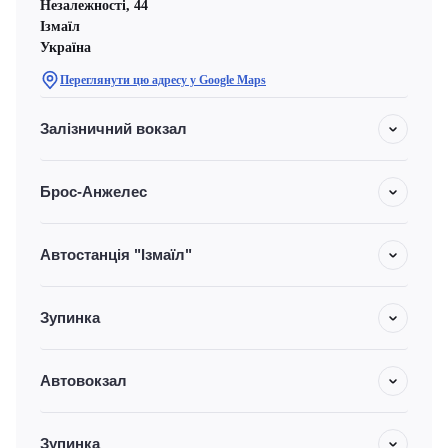
Незалежності, 44
Ізмаїл
Україна
Переглянути цю адресу у Google Maps
Залізничний вокзал
Брос-Анжелес
Автостанція "Ізмаїл"
Зупинка
Автовокзал
Зупинка