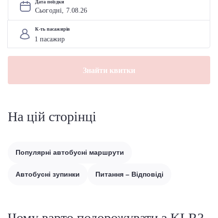
Дата поїздки
Сьогодні, 
7
.
08
.
26
К-ть пасажирів
Знайти квитки
На цій сторінці
Популярні автобусні маршрути
Автобусні зупинки
Питання – Відповіді
Чому варто подорожувати з KLR?