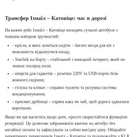
Трансфер Ізмаїл – Катовіце: час в дорозі
На кожен рейс Ізмаїл – Катовіце виходять сучасні автобуси з
повним набором зручностей:
- крісла, в яких хочеться сидіти – багато місця для ніг і
можливість відкинутися назад;
- Starlink на борту – стабільний і швидкий інтернет, який не
зникає посеред поля;
- енергія для гаджетів – розетки 220V та USB-порти біля
кожного сидіння;
- гігієна та клімат – справні туалети та розумна система
кондиціонування;
- приємні дрібниці – гаряча кава чи чай, щоб дорога здавалася
коротшою.
Якщо ви ще вагаєтесь щодо дати, просто скористайтеся функцією
резервації. Це дозволяє забронювати квитки на автобус без
негайної оплати та зафіксувати за собою вигідну ціну. Обирайте
перевірених перевізників Ізмаїл – Катовіце та подорожуйте з KLR