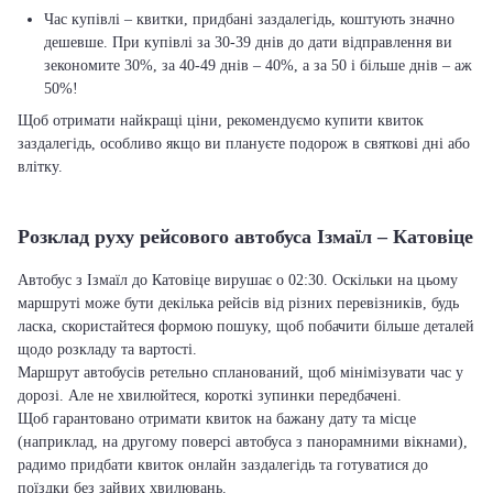
Час купівлі – квитки, придбані заздалегідь, коштують значно
дешевше. При купівлі за 30-39 днів до дати відправлення ви
зекономите 30%, за 40-49 днів – 40%, а за 50 і більше днів – аж
50%!
Щоб отримати найкращі ціни, рекомендуємо купити квиток
заздалегідь, особливо якщо ви плануєте подорож в святкові дні або
влітку.
Розклад руху рейсового автобуса Ізмаїл – Катовіце
Автобус з Ізмаїл до Катовіце вирушає о 02:30. Оскільки на цьому
маршруті може бути декілька рейсів від різних перевізників, будь
ласка, скористайтеся формою пошуку, щоб побачити більше деталей
щодо розкладу та вартості.
Маршрут автобусів ретельно спланований, щоб мінімізувати час у
дорозі. Але не хвилюйтеся, короткі зупинки передбачені.
Щоб гарантовано отримати квиток на бажану дату та місце
(наприклад, на другому поверсі автобуса з панорамними вікнами),
радимо придбати квиток онлайн заздалегідь та готуватися до
поїздки без зайвих хвилювань.