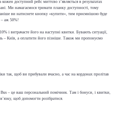
а кожен доступний рейс миттєво з’являється в результатах
рані. Ми намагаємося тримати планку доступності, тому
раніше ви натиснете кнопку «купити», тим приємнішою буде
в – аж 50%!
 10% і витрачаєте його на наступні квитки. Бувають ситуації,
ль – Київ, а оплатити його пізніше. Також ми пропонуємо
іки так, щоб ви прибували вчасно, а час на кордонах пролітав
Bus – це ваш персональний помічник. Там і бонуси, і квитки,
зв’язку, щоб допомогти розібратися.