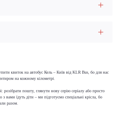
пити квиток на автобус Кель – Київ від KLR Bus, бо для нас
ієнтиром на кожному кілометрі.
і: розібрати пошту, глянути нову серію серіалу або просто
о з вами їдуть діти – ми підготуємо спеціальні крісла, бо
али разом.