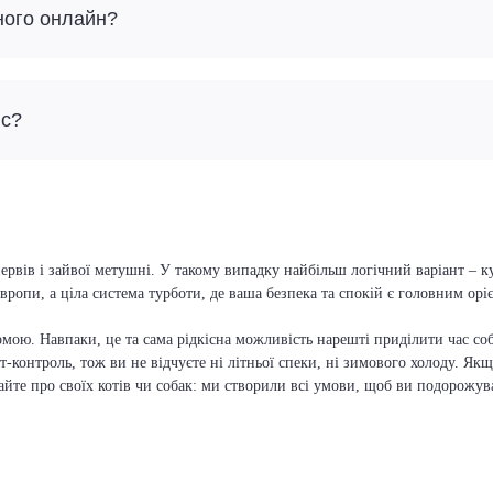
ного онлайн?
йс?
ервів і зайвої метушні. У такому випадку найбільш логічний варіант – ку
вропи, а ціла система турботи, де ваша безпека та спокій є головним ор
мою. Навпаки, це та сама рідкісна можливість нарешті приділити час соб
т-контроль, тож ви не відчуєте ні літньої спеки, ні зимового холоду. Якщ
вайте про своїх котів чи собак: ми створили всі умови, щоб ви подорожув