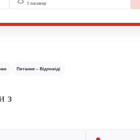
нки
Питання – Відповіді
и з