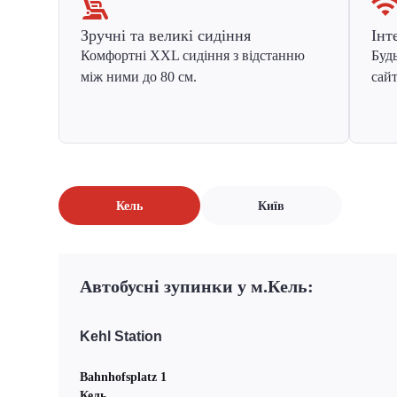
Зручні та великі сидіння
Інт
Комфортні XXL сидіння з відстанню
Будь
між ними до 80 см.
сайт
Кель
Київ
Автобусні зупинки у м.Кель:
Kehl Station
Bahnhofsplatz 1
Кель