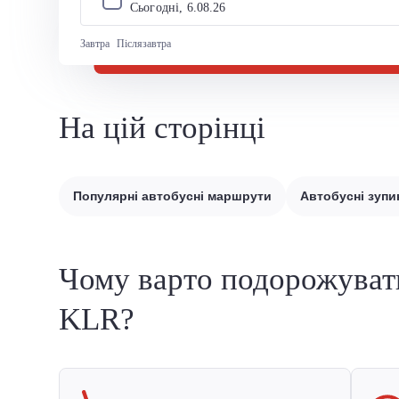
Сьогодні, 
6
.
08
.
26
Завтра
Післязавтра
На цій сторінці
Популярні автобусні маршрути
Автобусні зупи
Чому варто подорожуват
KLR?