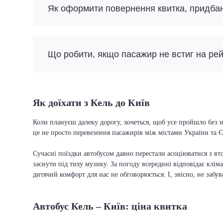
Як оформити повернення квитка, придба
Що робити, якщо пасажир не встиг на ре
Як доїхати з Кель до Київ
Коли плануєш далеку дорогу, хочеться, щоб усе пройшло без н
це не просто перевезення пасажирів між містами України та Є
Сучасні поїздки автобусом давно перестали асоціюватися з вто
заснути під тиху музику. За погоду всередині відповідає кліма
дитячий комфорт для нас не обговорюється. І, звісно, не забу
Автобус Кель – Київ: ціна квитка