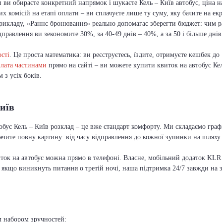
 ви обираєте конкретний напрямок і шукаєте Кель – Київ автобус, ціна н
 комісій на етапі оплати – ви сплачуєте лише ту суму, яку бачите на ек
рикладу, «Раннє бронювання» реально допомагає зберегти бюджет: чим 
дправлення ви зекономите 30%, за 40-49 днів – 40%, а за 50 і більше дні
сті
. Це проста математика: ви реєструєтесь, їздите, отримуєте кешбек до
лата частинами
прямо на сайті – ви можете купити квиток на автобус Ке
з усіх боків.
Київ
тобус Кель – Київ розклад – це вже стандарт комфорту. Ми складаємо граф
чите повну картину: від часу відправлення до кожної зупинки на шляху.
иток на автобус можна прямо в телефоні. Власне, мобільний додаток KLR 
А якщо виникнуть питання о третій ночі, наша підтримка 24/7 завжди на 
м набором зручностей: