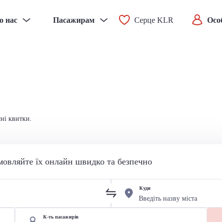
о нас
Пасажирам
Серце KLR
Осо
сні квитки.
мовляйте їх онлайн швидко та безпечно
Куди
К-ть пасажирів