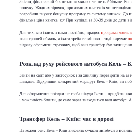
Звісно, фінансовий бік питання хвилює чи не найбільше. Коли
пошуку. Жодних зірочок, прихованих платежів чи несподіваних
розробили гнучку бонусну програму та систему знижок. До п
фінальна ціна квитка. 👉 При купівлі за 30-39 днів до дати ві
Для тих, хто їздить з нами постійно, працює
програма лояльно
коли грошей обмаль, а їхати треба терміново – тоді виручає
оп
відразу оформити страховку, щоб ваш трансфер був захищеним 
Розклад руху рейсового автобуса Кель – 
Зайти на сайт або у застосунок і за хвилину перевірити на ав
швидше. Відкривши конкретний маршрут Кель – Київ, ви поба
Для оформлення поїздки не треба нікуди їхати – придбати кв
і можливість бачити, де саме зараз знаходиться ваш автобус. 
Трансфер Кель – Київ: час в дорозі
На кожен рейс Кель – Київ виходять сучасні автобуси з повни