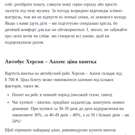
собі: розібрати пошту, глянути нову серію серіалу або просто
заснути під тиху музику. За погоду всередині відповідає клімат-
контроль, тож ви не відчуєте ні літньої спеки, ні зимового холоду.
Якщо з вами їдуть діти – ми підготуємо спеціальні крісла, бо
дитячий комфорт для нас не обговорюється. І, звісно, не забувайте
про своїх котів чи собак: ми створили всі умови, щоб ви
подорожували разом.
Автобус Херсон – Аахен: ціна квитка
Вартість квитка на автобусний рейс Херсон – Аахен складає від
8 700 ₴. Ціна білету може змінюватися залежно від кількох
факторів, таких як:
Попит на рейс в певний період (високий сезон, свята).
Час купівлі – квитки, придбані заздалегідь, коштують значно
дешевше. При купівлі за 30-39 днів до дати відправлення ви
зекономите 30%, за 40-49 днів – 40%, а за 50 і більше днів – аж
50%!
Щоб отримати найкращі ціни, рекомендуємо купити квиток