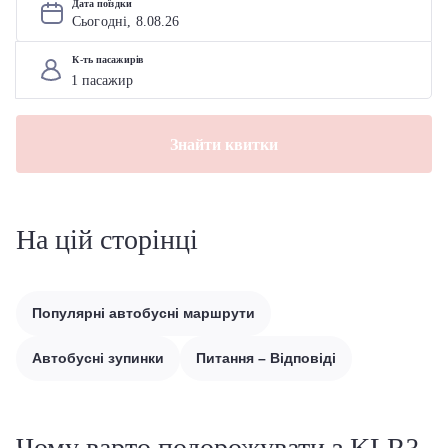
Дата поїздки
Сьогодні, 
8
.
08
.
26
К-ть пасажирів
Знайти квитки
На цій сторінці
Популярні автобусні маршрути
Автобусні зупинки
Питання – Відповіді
Чому варто подорожувати з KLR?