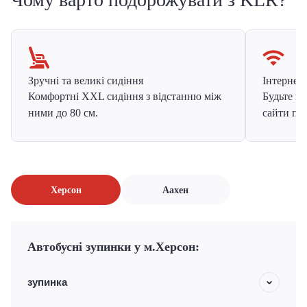
Зручні та великі сидіння
Інтернет в
Комфортні XXL сидіння з відстанню між
Будьте на
ними до 80 см.
сайти про
Херсон
Аахен
Автобусні зупинки у м.Херсон:
зупинка