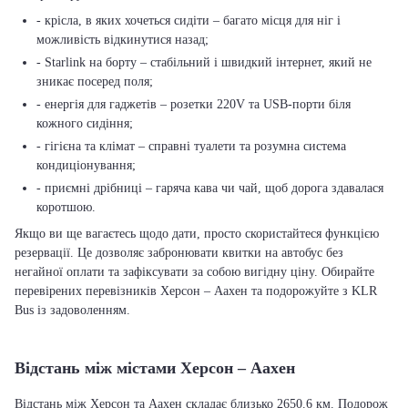
- крісла, в яких хочеться сидіти – багато місця для ніг і
можливість відкинутися назад;
- Starlink на борту – стабільний і швидкий інтернет, який не
зникає посеред поля;
- енергія для гаджетів – розетки 220V та USB-порти біля
кожного сидіння;
- гігієна та клімат – справні туалети та розумна система
кондиціонування;
- приємні дрібниці – гаряча кава чи чай, щоб дорога здавалася
коротшою.
Якщо ви ще вагаєтесь щодо дати, просто скористайтеся функцією
резервації. Це дозволяє забронювати квитки на автобус без
негайної оплати та зафіксувати за собою вигідну ціну. Обирайте
перевірених перевізників Херсон – Аахен та подорожуйте з KLR
Bus із задоволенням.
Відстань між містами Херсон – Аахен
Відстань між Херсон та Аахен складає близько 2650.6 км. Подорож