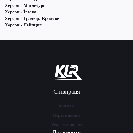
Херсон - Магдебург
Херсон - Їглава
Херсон - Градець-Кралове
Херсон - Лейпциг
Співпраця
Агентам
Перевізникам
Рекламодавцям
Документи