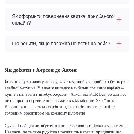
Як оформити повернення квитка, придбаного
онлайн?
Що робити, якщо пасажир не встиг на рейс?
Як доїхати з Херсон до Аахен
Коли плануєш далеку дорогу, хочеться, щоб усе пройшло без нервів
і зайвої метушні. У такому випадку найбільш логічний варіант –
купити квиток на автобус Херсон – Аахен від KLR Bus, бо для нас
це не просто перевезення пасажирів між містами України та
Європи, а ціла система турботи, де ваша безпека та спокій є
головним орієнтиром на кожному кілометрі.
Сучасні поїздки автобусом давно перестали асоціюватися з втомою.
Навпаки, це та сама рідкісна можливість нарешті приділити час