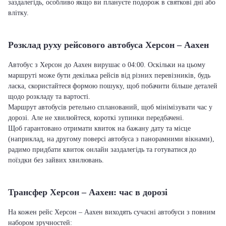
заздалегідь, особливо якщо ви плануєте подорож в святкові дні або
влітку.
Розклад руху рейсового автобуса Херсон – Аахен
Автобус з Херсон до Аахен вирушає о 04:00. Оскільки на цьому
маршруті може бути декілька рейсів від різних перевізників, будь
ласка, скористайтеся формою пошуку, щоб побачити більше деталей
щодо розкладу та вартості.
Маршрут автобусів ретельно спланований, щоб мінімізувати час у
дорозі. Але не хвилюйтеся, короткі зупинки передбачені.
Щоб гарантовано отримати квиток на бажану дату та місце
(наприклад, на другому поверсі автобуса з панорамними вікнами),
радимо придбати квиток онлайн заздалегідь та готуватися до
поїздки без зайвих хвилювань.
Трансфер Херсон – Аахен: час в дорозі
На кожен рейс Херсон – Аахен виходять сучасні автобуси з повним
набором зручностей: