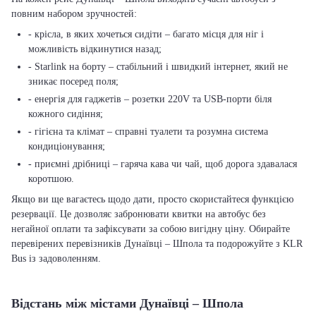
повним набором зручностей:
- крісла, в яких хочеться сидіти – багато місця для ніг і
можливість відкинутися назад;
- Starlink на борту – стабільний і швидкий інтернет, який не
зникає посеред поля;
- енергія для гаджетів – розетки 220V та USB-порти біля
кожного сидіння;
- гігієна та клімат – справні туалети та розумна система
кондиціонування;
- приємні дрібниці – гаряча кава чи чай, щоб дорога здавалася
коротшою.
Якщо ви ще вагаєтесь щодо дати, просто скористайтеся функцією
резервації. Це дозволяє забронювати квитки на автобус без
негайної оплати та зафіксувати за собою вигідну ціну. Обирайте
перевірених перевізників Дунаївці – Шпола та подорожуйте з KLR
Bus із задоволенням.
Відстань між містами Дунаївці – Шпола