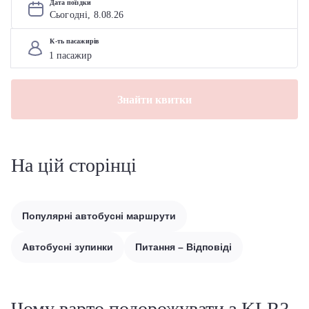
Дата поїздки
Сьогодні, 
8
.
08
.
26
К-ть пасажирів
Знайти квитки
На цій сторінці
Популярні автобусні маршрути
Автобусні зупинки
Питання – Відповіді
Чому варто подорожувати з KLR?