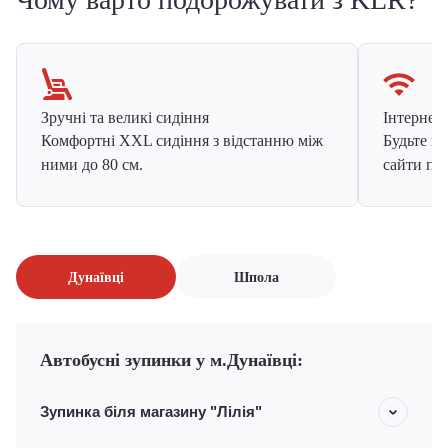
Зручні та великі сидіння
Інтернет в
Комфортні XXL сидіння з відстанню між
Будьте на
ними до 80 см.
сайти про
Дунаївці
Шпола
Автобусні зупинки у м.Дунаївці:
Зупинка біля магазину "Лілія"