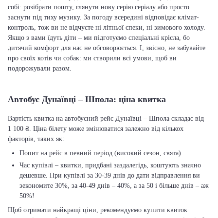
собі: розібрати пошту, глянути нову серію серіалу або просто
заснути під тиху музику. За погоду всередині відповідає клімат-
контроль, тож ви не відчуєте ні літньої спеки, ні зимового холоду.
Якщо з вами їдуть діти – ми підготуємо спеціальні крісла, бо
дитячий комфорт для нас не обговорюється. І, звісно, не забувайте
про своїх котів чи собак: ми створили всі умови, щоб ви
подорожували разом.
Автобус Дунаївці – Шпола: ціна квитка
Вартість квитка на автобусний рейс Дунаївці – Шпола складає від
1 100 ₴. Ціна білету може змінюватися залежно від кількох
факторів, таких як:
Попит на рейс в певний період (високий сезон, свята).
Час купівлі – квитки, придбані заздалегідь, коштують значно
дешевше. При купівлі за 30-39 днів до дати відправлення ви
зекономите 30%, за 40-49 днів – 40%, а за 50 і більше днів – аж
50%!
Щоб отримати найкращі ціни, рекомендуємо купити квиток