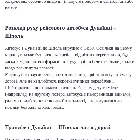
заздалегідь, особливо якщо ви плануєте подорож в святкові дні або
влітку.
Розклад руху рейсового автобуса Дунаївці –
Шпола
Автобус з Дунаївці до Шпола вирушає о 14:30. Оскільки на цьому
маршруті може бути декілька рейсів від різних перевізників, будь
ласка, скористайтеся формою пошуку, щоб побачити більше деталей
щодо розкладу та вартості.
Маршрут автобусів ретельно спланований, щоб мінімізувати час у
дорозі. Але не хвилюйтеся, короткі зупинки передбачені.
Щоб гарантовано отримати квиток на бажану дату та місце
(наприклад, на другому поверсі автобуса з панорамними вікнами),
радимо придбати квиток онлайн заздалегідь та готуватися до
поїздки без зайвих хвилювань.
Трансфер Дунаївці – Шпола: час в дорозі
На кожен рейс Дунаївці – Шпола виходять сучасні автобуси з