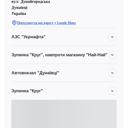
вул: Дунайгородська
Дунаївці
Україна
Переглянути цю адресу у Google Maps
АЗС "Укрнафта"
Зупинка "Круг", навпроти магазину "Най-Най"
Автовокзал "Дунаївці"
Зупинка "Круг"