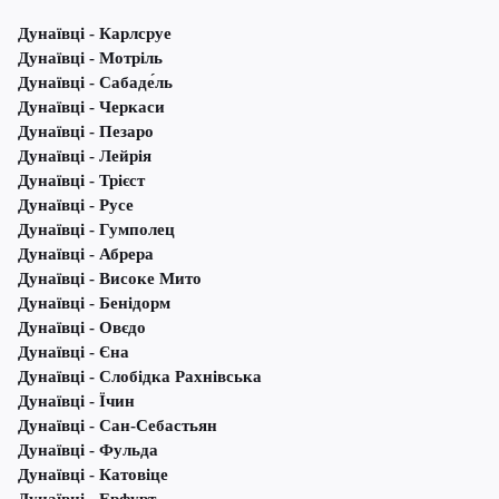
Дунаївці - Карлсруе
Дунаївці - Мотріль
Дунаївці - Сабаде́ль
Дунаївці - Черкаси
Дунаївці - Пезаро
Дунаївці - Лейрія
Дунаївці - Трієст
Дунаївці - Русе
Дунаївці - Гумполец
Дунаївці - Абрера
Дунаївці - Високе Мито
Дунаївці - Бенідорм
Дунаївці - Овєдо
Дунаївці - Єна
Дунаївці - Слобідка Рахнівська
Дунаївці - Їчин
Дунаївці - Сан-Себастьян
Дунаївці - Фульда
Дунаївці - Катовіце