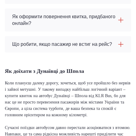
Як оформити повернення квитка, придбаного
онлайн?
Що робити, якщо пасажир не встиг на рейс?
Як доїхати з Дунаївці до Шпола
Коли плануєш далеку дорогу, хочеться, щоб усе пройшло без нервів
і зайвої метушні. У такому випадку найбільш логічний варіант –
купити квиток на автобус Дунаївці – Шпола від KLR Bus, бо для
нас це не просто перевезення пасажирів між містами України та
Європи, а ціла система турботи, де ваша безпека та спокій є
головним орієнтиром на кожному кілометрі.
Сучасні поїздки автобусом давно перестали асоціюватися з втомою.
Навпаки, це та сама рідкісна можливість нарешті приділити час