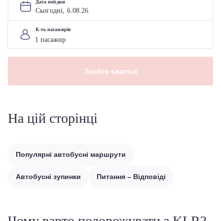
Дата поїздки
Сьогодні, 
6
.
08
.
26
К-ть пасажирів
Знайти квитки
На цій сторінці
Популярні автобусні маршрути
Автобусні зупинки
Питання – Відповіді
Чому варто подорожувати з KLR?