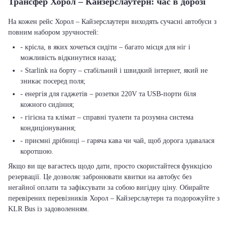
Трансфер Хорол – Кайзерслаутерн: час в дорозі
На кожен рейс Хорол – Кайзерслаутерн виходять сучасні автобуси з
повним набором зручностей:
- крісла, в яких хочеться сидіти – багато місця для ніг і
можливість відкинутися назад;
- Starlink на борту – стабільний і швидкий інтернет, який не
зникає посеред поля;
- енергія для гаджетів – розетки 220V та USB-порти біля
кожного сидіння;
- гігієна та клімат – справні туалети та розумна система
кондиціонування;
- приємні дрібниці – гаряча кава чи чай, щоб дорога здавалася
коротшою.
Якщо ви ще вагаєтесь щодо дати, просто скористайтеся функцією
резервації. Це дозволяє забронювати квитки на автобус без
негайної оплати та зафіксувати за собою вигідну ціну. Обирайте
перевірених перевізників Хорол – Кайзерслаутерн та подорожуйте з
KLR Bus із задоволенням.