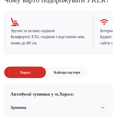
Зручні та великі сидіння
Інтернет в
Комфортні XXL сидіння з відстанню між
Будьте на
ними до 80 см.
сайти про
Хорол
Кайзерслаутерн
Автобусні зупинки у м.Хорол:
Зупинка