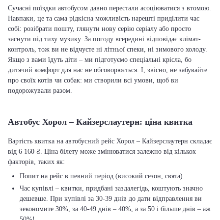
Сучасні поїздки автобусом давно перестали асоціюватися з втомою.
Навпаки, це та сама рідкісна можливість нарешті приділити час
собі: розібрати пошту, глянути нову серію серіалу або просто
заснути під тиху музику. За погоду всередині відповідає клімат-
контроль, тож ви не відчуєте ні літньої спеки, ні зимового холоду.
Якщо з вами їдуть діти – ми підготуємо спеціальні крісла, бо
дитячий комфорт для нас не обговорюється. І, звісно, не забувайте
про своїх котів чи собак: ми створили всі умови, щоб ви
подорожували разом.
Автобус Хорол – Кайзерслаутерн: ціна квитка
Вартість квитка на автобусний рейс Хорол – Кайзерслаутерн складає
від 6 160 ₴. Ціна білету може змінюватися залежно від кількох
факторів, таких як:
Попит на рейс в певний період (високий сезон, свята).
Час купівлі – квитки, придбані заздалегідь, коштують значно
дешевше. При купівлі за 30-39 днів до дати відправлення ви
зекономите 30%, за 40-49 днів – 40%, а за 50 і більше днів – аж
50%!