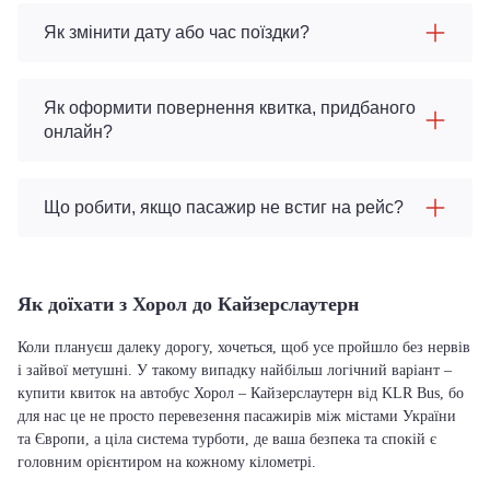
Як змінити дату або час поїздки?
Як оформити повернення квитка, придбаного
онлайн?
Що робити, якщо пасажир не встиг на рейс?
Як доїхати з Хорол до Кайзерслаутерн
Коли плануєш далеку дорогу, хочеться, щоб усе пройшло без нервів
і зайвої метушні. У такому випадку найбільш логічний варіант –
купити квиток на автобус Хорол – Кайзерслаутерн від KLR Bus, бо
для нас це не просто перевезення пасажирів між містами України
та Європи, а ціла система турботи, де ваша безпека та спокій є
головним орієнтиром на кожному кілометрі.