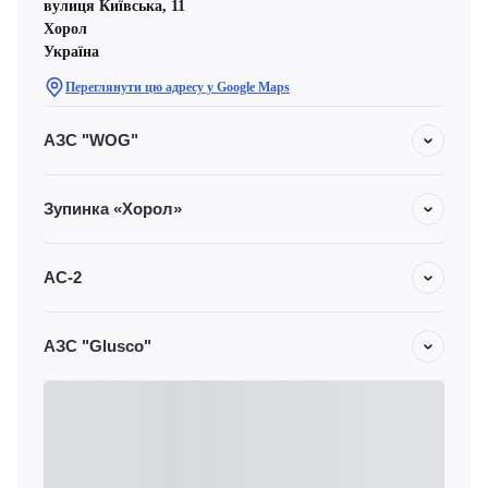
вулиця Київська, 11
Хорол
Україна
Переглянути цю адресу у Google Maps
АЗС "WOG"
Зупинка «Хорол»
АС-2
АЗС "Glusco"