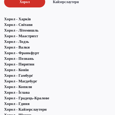
Хорол
Кайзерслаутерн
Хорол - Харків
Хорол - Світави
Хорол - Літомишль
Хорол - Маастрихт
Хорол - Лодзь
Хорол - Валки
Хорол - Франкфурт
Хорол - Познань
Хорол - Пирятин
Хорол - Конін
Хорол - Гамбурґ
Хорол - Магдебург
Хорол - Копили
Хорол - Їглава
Хорол - Градець-Кралове
Хорол - Гдиня
Хорол - Кайзерслаутерн