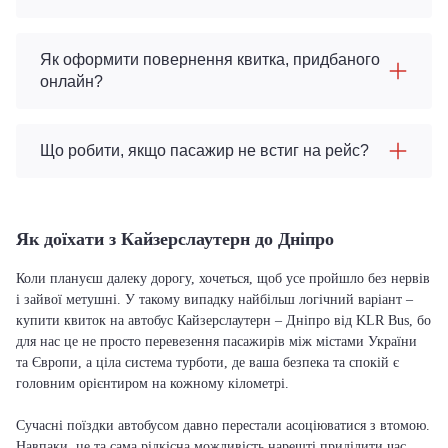
Як оформити повернення квитка, придбаного
онлайн?
Що робити, якщо пасажир не встиг на рейс?
Як доїхати з Кайзерслаутерн до Дніпро
Коли плануєш далеку дорогу, хочеться, щоб усе пройшло без нервів
і зайвої метушні. У такому випадку найбільш логічний варіант –
купити квиток на автобус Кайзерслаутерн – Дніпро від KLR Bus, бо
для нас це не просто перевезення пасажирів між містами України
та Європи, а ціла система турботи, де ваша безпека та спокій є
головним орієнтиром на кожному кілометрі.
Сучасні поїздки автобусом давно перестали асоціюватися з втомою.
Навпаки, це та сама рідкісна можливість нарешті приділити час