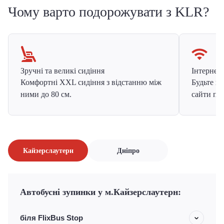
Чому варто подорожувати з KLR?
Зручні та великі сидіння
Інтернет в
Комфортні XXL сидіння з відстанню між
Будьте на
ними до 80 см.
сайти про
Кайзерслаутерн
Дніпро
Автобусні зупинки у м.Кайзерслаутерн:
біля FlixBus Stop