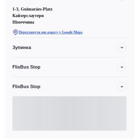
1-3, Guimaráes-Platz
Кайзерслаутерн
Німеччина
Переглянути цю адресу у Google Maps
Зупинка
FlixBus Stop
FlixBus Stop