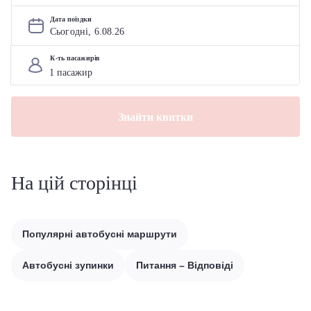
Дата поїздки
Сьогодні, 
6
.
08
.
26
К-ть пасажирів
Знайти квитки
На цій сторінці
Популярні автобусні маршрути
Автобусні зупинки
Питання – Відповіді