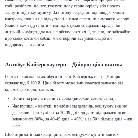
собі: розібрати пошту, глянути нову серію серіалу або просто
заснути під тиху музику. За погоду всередині відповідає клімат-
контроль, тож ви не відчуєте ні літньої спеки, ні зимового холоду.
Якщо з вами їдуть діти – ми підготуємо спеціальні крісла, бо
дитячий комфорт для нас не обговорюється. І, звісно, не забувайте
про своїх котів чи собак: ми створили всі умови, щоб ви
подорожували разом.
Автобус Кайзерслаутерн – Дніпро: ціна квитка
Вартість квитка на автобусний рейс Кайзерслаутерн – Дніпро
складає від 6 160 ₴. Ціна білету може змінюватися залежно від
кількох факторів, таких як:
Попит на рейс в певний період (високий сезон, свята).
Час купівлі – квитки, придбані заздалегідь, коштують значно
дешевше. При купівлі за 30-39 днів до дати відправлення ви
зекономите 30%, за 40-49 днів – 40%, а за 50 і більше днів – аж
50%!
Щоб отримати найкращі ціни, рекомендуємо купити квиток