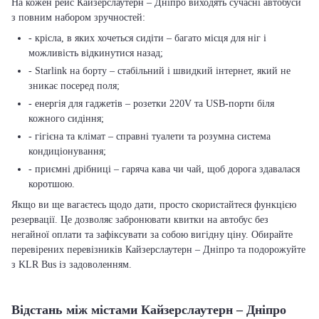
На кожен рейс Кайзерслаутерн – Дніпро виходять сучасні автобуси
з повним набором зручностей:
- крісла, в яких хочеться сидіти – багато місця для ніг і
можливість відкинутися назад;
- Starlink на борту – стабільний і швидкий інтернет, який не
зникає посеред поля;
- енергія для гаджетів – розетки 220V та USB-порти біля
кожного сидіння;
- гігієна та клімат – справні туалети та розумна система
кондиціонування;
- приємні дрібниці – гаряча кава чи чай, щоб дорога здавалася
коротшою.
Якщо ви ще вагаєтесь щодо дати, просто скористайтеся функцією
резервації. Це дозволяє забронювати квитки на автобус без
негайної оплати та зафіксувати за собою вигідну ціну. Обирайте
перевірених перевізників Кайзерслаутерн – Дніпро та подорожуйте
з KLR Bus із задоволенням.
Відстань між містами Кайзерслаутерн – Дніпро