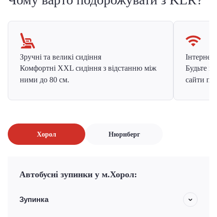
Зручні та великі сидіння
Інтернет в
Комфортні XXL сидіння з відстанню між
Будьте на
ними до 80 см.
сайти про
Хорол
Нюрнберг
Автобусні зупинки у м.Хорол:
Зупинка