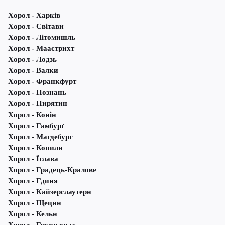
Хорол - Харків
Хорол - Світави
Хорол - Літомишль
Хорол - Маастрихт
Хорол - Лодзь
Хорол - Валки
Хорол - Франкфурт
Хорол - Познань
Хорол - Пирятин
Хорол - Конін
Хорол - Гамбурґ
Хорол - Магдебург
Хорол - Копили
Хорол - Їглава
Хорол - Градець-Кралове
Хорол - Гдиня
Хорол - Кайзерслаутерн
Хорол - Щецин
Хорол - Кельн