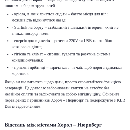
повним набором зручностей:
- крісла, в яких хочеться сидіти – багато місця для ніг і
можливість відкинутися назад;
- Starlink на борту – стабільний і швидкий інтернет, який не
зникає посеред поля;
- енергія для гаджетів – розетки 220V та USB-порти біля
кожного сидіння;
- гігієна та клімат – справні туалети та розумна система
кондиціонування;
- приємні дрібниці – гаряча кава чи чай, щоб дорога здавалася
коротшою.
Якщо ви ще вагаєтесь щодо дати, просто скористайтеся функцією
резервації. Це дозволяє забронювати квитки на автобус без
негайної оплати та зафіксувати за собою вигідну ціну. Обирайте
перевірених перевізників Хорол – Нюрнберг та подорожуйте з KLR
Bus із задоволенням.
Відстань між містами Хорол – Нюрнберг