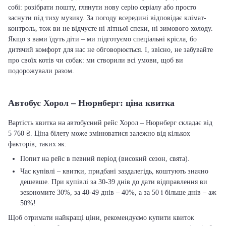
собі: розібрати пошту, глянути нову серію серіалу або просто
заснути під тиху музику. За погоду всередині відповідає клімат-
контроль, тож ви не відчуєте ні літньої спеки, ні зимового холоду.
Якщо з вами їдуть діти – ми підготуємо спеціальні крісла, бо
дитячий комфорт для нас не обговорюється. І, звісно, не забувайте
про своїх котів чи собак: ми створили всі умови, щоб ви
подорожували разом.
Автобус Хорол – Нюрнберг: ціна квитка
Вартість квитка на автобусний рейс Хорол – Нюрнберг складає від
5 760 ₴. Ціна білету може змінюватися залежно від кількох
факторів, таких як:
Попит на рейс в певний період (високий сезон, свята).
Час купівлі – квитки, придбані заздалегідь, коштують значно
дешевше. При купівлі за 30-39 днів до дати відправлення ви
зекономите 30%, за 40-49 днів – 40%, а за 50 і більше днів – аж
50%!
Щоб отримати найкращі ціни, рекомендуємо купити квиток