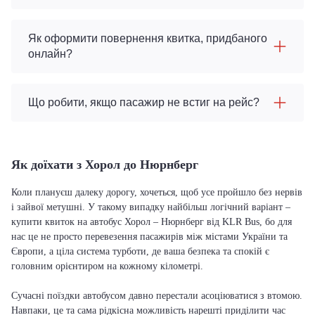
Як оформити повернення квитка, придбаного
онлайн?
Що робити, якщо пасажир не встиг на рейс?
Як доїхати з Хорол до Нюрнберг
Коли плануєш далеку дорогу, хочеться, щоб усе пройшло без нервів
і зайвої метушні. У такому випадку найбільш логічний варіант –
купити квиток на автобус Хорол – Нюрнберг від KLR Bus, бо для
нас це не просто перевезення пасажирів між містами України та
Європи, а ціла система турботи, де ваша безпека та спокій є
головним орієнтиром на кожному кілометрі.
Сучасні поїздки автобусом давно перестали асоціюватися з втомою.
Навпаки, це та сама рідкісна можливість нарешті приділити час