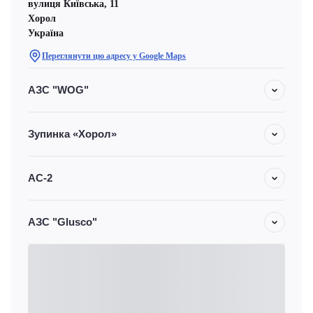
вулиця Київська, 11
Хорол
Україна
Переглянути цю адресу у Google Maps
АЗС "WOG"
Зупинка «Хорол»
АС-2
АЗС "Glusco"