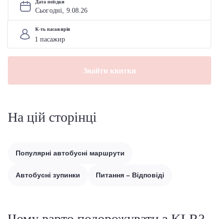
Дата поїздки
Сьогодні, 
9
.
08
.
26
К-ть пасажирів
Знайти квитки
На цій сторінці
Популярні автобусні маршрути
Автобусні зупинки
Питання – Відповіді
Чому варто подорожувати з KLR?