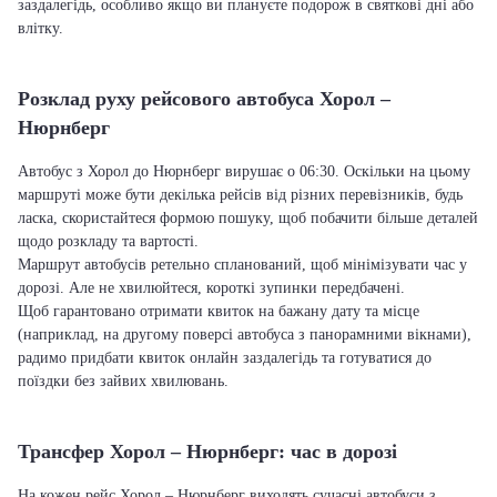
заздалегідь, особливо якщо ви плануєте подорож в святкові дні або
влітку.
Розклад руху рейсового автобуса Хорол –
Нюрнберг
Автобус з Хорол до Нюрнберг вирушає о 06:30. Оскільки на цьому
маршруті може бути декілька рейсів від різних перевізників, будь
ласка, скористайтеся формою пошуку, щоб побачити більше деталей
щодо розкладу та вартості.
Маршрут автобусів ретельно спланований, щоб мінімізувати час у
дорозі. Але не хвилюйтеся, короткі зупинки передбачені.
Щоб гарантовано отримати квиток на бажану дату та місце
(наприклад, на другому поверсі автобуса з панорамними вікнами),
радимо придбати квиток онлайн заздалегідь та готуватися до
поїздки без зайвих хвилювань.
Трансфер Хорол – Нюрнберг: час в дорозі
На кожен рейс Хорол – Нюрнберг виходять сучасні автобуси з