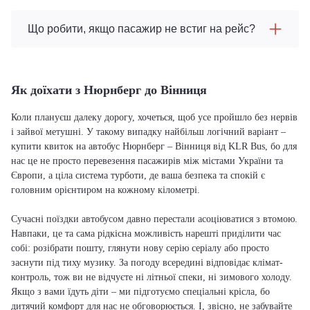
Що робити, якщо пасажир не встиг на рейс?
Як доїхати з Нюрнберг до Вінниця
Коли плануєш далеку дорогу, хочеться, щоб усе пройшло без нервів
і зайвої метушні. У такому випадку найбільш логічний варіант –
купити квиток на автобус Нюрнберг – Вінниця від KLR Bus, бо для
нас це не просто перевезення пасажирів між містами України та
Європи, а ціла система турботи, де ваша безпека та спокій є
головним орієнтиром на кожному кілометрі.
Сучасні поїздки автобусом давно перестали асоціюватися з втомою.
Навпаки, це та сама рідкісна можливість нарешті приділити час
собі: розібрати пошту, глянути нову серію серіалу або просто
заснути під тиху музику. За погоду всередині відповідає клімат-
контроль, тож ви не відчуєте ні літньої спеки, ні зимового холоду.
Якщо з вами їдуть діти – ми підготуємо спеціальні крісла, бо
дитячий комфорт для нас не обговорюється. І, звісно, не забувайте