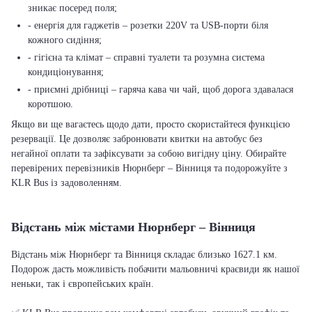
зникає посеред поля;
- енергія для гаджетів – розетки 220V та USB-порти біля
кожного сидіння;
- гігієна та клімат – справні туалети та розумна система
кондиціонування;
- приємні дрібниці – гаряча кава чи чай, щоб дорога здавалася
коротшою.
Якщо ви ще вагаєтесь щодо дати, просто скористайтеся функцією
резервації. Це дозволяє забронювати квитки на автобус без
негайної оплати та зафіксувати за собою вигідну ціну. Обирайте
перевірених перевізників Нюрнберг – Вінниця та подорожуйте з
KLR Bus із задоволенням.
Відстань між містами Нюрнберг – Вінниця
Відстань між Нюрнберг та Вінниця складає близько 1627.1 км.
Подорож дасть можливість побачити мальовничі краєвиди як нашої
неньки, так і європейських країн.