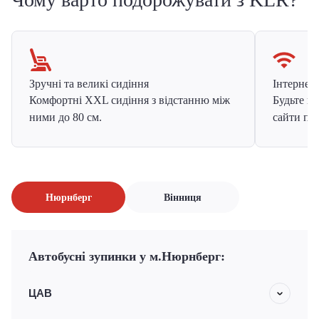
Зручні та великі сидіння
Інтернет в
Комфортні XXL сидіння з відстанню між
Будьте на
ними до 80 см.
сайти про
Нюрнберг
Вінниця
Автобусні зупинки у м.Нюрнберг:
ЦАВ