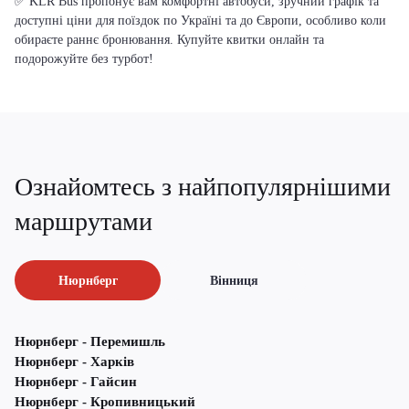
✅ KLR Bus пропонує вам комфортні автобуси, зручний графік та
доступні ціни для поїздок по Україні та до Європи, особливо коли
обираєте раннє бронювання. Купуйте квитки онлайн та
подорожуйте без турбот!
Ознайомтесь з найпопулярнішими
маршрутами
Нюрнберг
Вінниця
Нюрнберг - Перемишль
Нюрнберг - Харків
Нюрнберг - Гайсин
Нюрнберг - Кропивницький