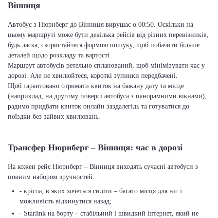
Вінниця
Автобус з Нюрнберг до Вінниця вирушає о 00:50. Оскільки на
цьому маршруті може бути декілька рейсів від різних перевізників,
будь ласка, скористайтеся формою пошуку, щоб побачити більше
деталей щодо розкладу та вартості.
Маршрут автобусів ретельно спланований, щоб мінімізувати час у
дорозі. Але не хвилюйтеся, короткі зупинки передбачені.
Щоб гарантовано отримати квиток на бажану дату та місце
(наприклад, на другому поверсі автобуса з панорамними вікнами),
радимо придбати квиток онлайн заздалегідь та готуватися до
поїздки без зайвих хвилювань.
Трансфер Нюрнберг – Вінниця: час в дорозі
На кожен рейс Нюрнберг – Вінниця виходять сучасні автобуси з
повним набором зручностей:
- крісла, в яких хочеться сидіти – багато місця для ніг і
можливість відкинутися назад;
- Starlink на борту – стабільний і швидкий інтернет, який не