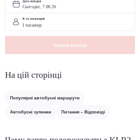
Дата поїздки
Сьогодні, 
7
.
08
.
26
К-ть пасажирів
Знайти квитки
На цій сторінці
Популярні автобусні маршрути
Автобусні зупинки
Питання – Відповіді
Чому варто подорожувати з KLR?