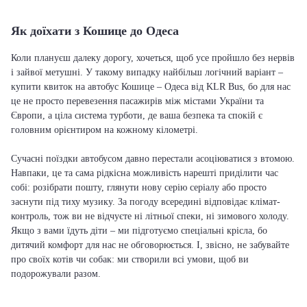
Як доїхати з Кошице до Одеса
Коли плануєш далеку дорогу, хочеться, щоб усе пройшло без нервів
і зайвої метушні. У такому випадку найбільш логічний варіант –
купити квиток на автобус Кошице – Одеса від KLR Bus, бо для нас
це не просто перевезення пасажирів між містами України та
Європи, а ціла система турботи, де ваша безпека та спокій є
головним орієнтиром на кожному кілометрі.
Сучасні поїздки автобусом давно перестали асоціюватися з втомою.
Навпаки, це та сама рідкісна можливість нарешті приділити час
собі: розібрати пошту, глянути нову серію серіалу або просто
заснути під тиху музику. За погоду всередині відповідає клімат-
контроль, тож ви не відчуєте ні літньої спеки, ні зимового холоду.
Якщо з вами їдуть діти – ми підготуємо спеціальні крісла, бо
дитячий комфорт для нас не обговорюється. І, звісно, не забувайте
про своїх котів чи собак: ми створили всі умови, щоб ви
подорожували разом.