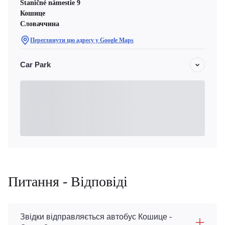
Staničné námestie 9
Кошице
Словаччина
Переглянути цю адресу у Google Maps
Car Park
Питання - Відповіді
Звідки відправляється автобус Кошице -