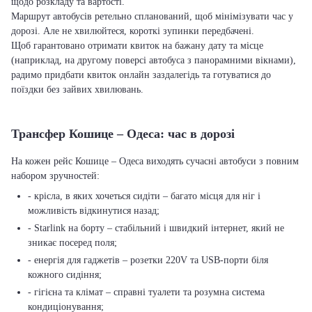
щодо розкладу та вартості.
Маршрут автобусів ретельно спланований, щоб мінімізувати час у
дорозі. Але не хвилюйтеся, короткі зупинки передбачені.
Щоб гарантовано отримати квиток на бажану дату та місце
(наприклад, на другому поверсі автобуса з панорамними вікнами),
радимо придбати квиток онлайн заздалегідь та готуватися до
поїздки без зайвих хвилювань.
Трансфер Кошице – Одеса: час в дорозі
На кожен рейс Кошице – Одеса виходять сучасні автобуси з повним
набором зручностей:
- крісла, в яких хочеться сидіти – багато місця для ніг і
можливість відкинутися назад;
- Starlink на борту – стабільний і швидкий інтернет, який не
зникає посеред поля;
- енергія для гаджетів – розетки 220V та USB-порти біля
кожного сидіння;
- гігієна та клімат – справні туалети та розумна система
кондиціонування;