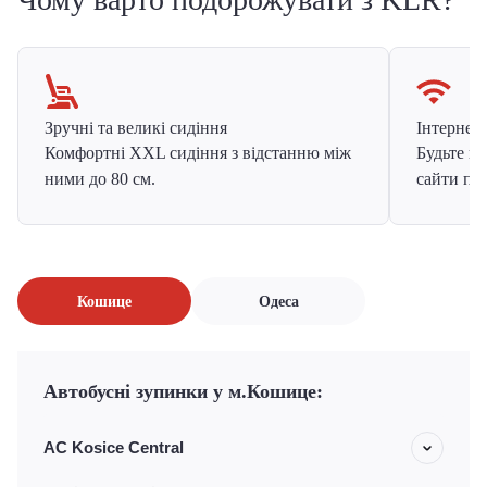
Зручні та великі сидіння
Інтернет в
Комфортні XXL сидіння з відстанню між
Будьте на
ними до 80 см.
сайти про
Кошице
Одеса
Автобусні зупинки у м.Кошице:
АС Kosice Central