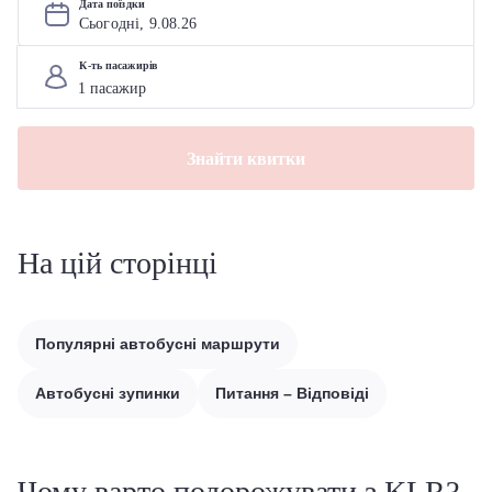
Дата поїздки
Сьогодні, 
9
.
08
.
26
К-ть пасажирів
Знайти квитки
На цій сторінці
Популярні автобусні маршрути
Автобусні зупинки
Питання – Відповіді
Чому варто подорожувати з KLR?