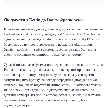
Як доїхати з Конін до Івано-Франківськ
Коли плануєш далеку дорогу, хочеться, щоб усе пройшло без нервів
і зайвої метушні. У такому випадку найбільш логічний варіант –
купити квиток на автобус Конін – Івано-Франківськ від KLR Bus,
бо для нас це не просто перевезення пасажирів між містами
України та Європи, а ціла система турботи, де ваша безпека та
спокій є головним орієнтиром на кожному кілометрі.
Сучасні поїздки автобусом давно перестали асоціюватися з втомою.
Навпаки, це та сама рідкісна можливість нарешті приділити час
собі: розібрати пошту, глянути нову серію серіалу або просто
заснути під тиху музику. За погоду всередині відповідає клімат-
контроль, тож ви не відчуєте ні літньої спеки, ні зимового холоду.
Якщо з вами їдуть діти – ми підготуємо спеціальні крісла, бо
дитячий комфорт для нас не обговорюється. І, звісно, не забувайте
про своїх котів чи собак: ми створили всі умови, щоб ви
подорожували разом.