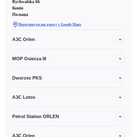
Rychwalska 66
Конін
Польща
Переглянути цю адресу у Google Maps
АЗС Orlen
MOP Osiecza III
Dworzec PKS
АЗС Lotos
Petrol Station ORLEN
АЗС Orlen