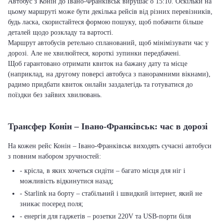
Автобус з Конін до Івано-Франківськ вирушає о 15:10. Оскільки на
цьому маршруті може бути декілька рейсів від різних перевізників,
будь ласка, скористайтеся формою пошуку, щоб побачити більше
деталей щодо розкладу та вартості.
Маршрут автобусів ретельно спланований, щоб мінімізувати час у
дорозі. Але не хвилюйтеся, короткі зупинки передбачені.
Щоб гарантовано отримати квиток на бажану дату та місце
(наприклад, на другому поверсі автобуса з панорамними вікнами),
радимо придбати квиток онлайн заздалегідь та готуватися до
поїздки без зайвих хвилювань.
Трансфер Конін – Івано-Франківськ: час в дорозі
На кожен рейс Конін – Івано-Франківськ виходять сучасні автобуси
з повним набором зручностей:
- крісла, в яких хочеться сидіти – багато місця для ніг і
можливість відкинутися назад;
- Starlink на борту – стабільний і швидкий інтернет, який не
зникає посеред поля;
- енергія для гаджетів – розетки 220V та USB-порти біля