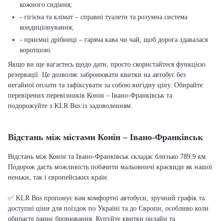
кожного сидіння;
- гігієна та клімат – справні туалети та розумна система
кондиціонування;
- приємні дрібниці – гаряча кава чи чай, щоб дорога здавалася
коротшою.
Якщо ви ще вагаєтесь щодо дати, просто скористайтеся функцією
резервації. Це дозволяє забронювати квитки на автобус без
негайної оплати та зафіксувати за собою вигідну ціну. Обирайте
перевірених перевізників Конін – Івано-Франківськ та
подорожуйте з KLR Bus із задоволенням.
Відстань між містами Конін – Івано-Франківськ
Відстань між Конін та Івано-Франківськ складає близько 789.9 км.
Подорож дасть можливість побачити мальовничі краєвиди як нашої
неньки, так і європейських країн.
✅ KLR Bus пропонує вам комфортні автобуси, зручний графік та
доступні ціни для поїздок по Україні та до Європи, особливо коли
обираєте раннє бронювання. Купуйте квитки онлайн та