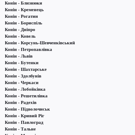
Конін - Близнюки
Конін - Кременець
Конін - Рогатин
Конін - Бориспіль
Конін - Дніпро
Конін - Ковель
Конін - Корсунь-Шевченківський
Конін - Петропавлівка
Конін - Львів
Конін - Бутенки
Конін - Шахтарське
Конін - Здолбунів
Конін - Черкаси
Конін - Лобойківка
Конін - Решетилівка
Конін - Радехів
Конін - Підволочиськ
Конін - Кривий Ріг
Конін - Павлоград
Конін - Тальне