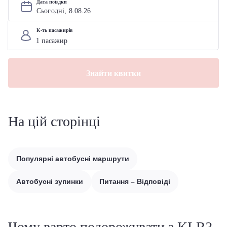
Дата поїздки
Сьогодні, 
8
.
08
.
26
К-ть пасажирів
Знайти квитки
На цій сторінці
Популярні автобусні маршрути
Автобусні зупинки
Питання – Відповіді
Чому варто подорожувати з KLR?