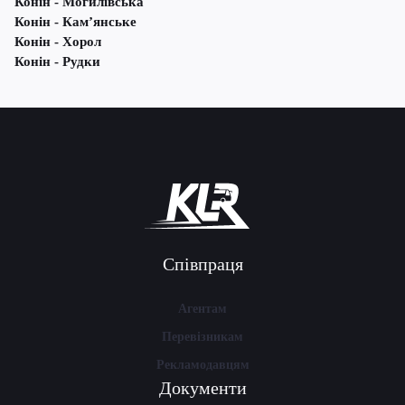
Конін - Могилівська
Конін - Кам’янське
Конін - Хорол
Конін - Рудки
Співпраця
Агентам
Перевізникам
Рекламодавцям
Документи