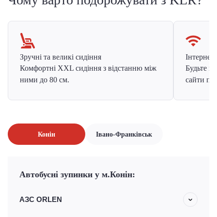
Зручні та великі сидіння
Інтернет в
Комфортні XXL сидіння з відстанню між
Будьте на
ними до 80 см.
сайти про
Конін
Івано-Франківськ
Автобусні зупинки у м.Конін:
АЗС ORLEN