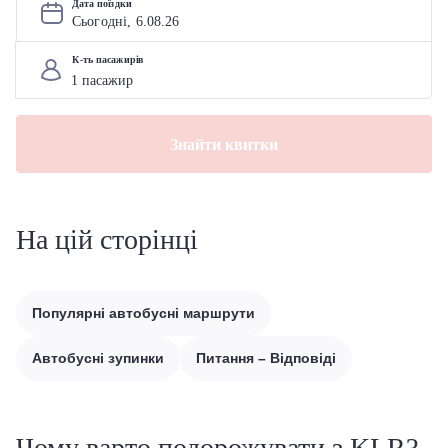
Дата поїздки
Сьогодні, 
6
.
08
.
26
К-ть пасажирів
Знайти квитки
На цій сторінці
Популярні автобусні маршрути
Автобусні зупинки
Питання – Відповіді
Чому варто подорожувати з KLR?