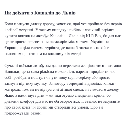
Як доїхати з Кошалін до Львів
Коли плануєш далеку дорогу, хочеться, щоб усе пройшло без нервів
і зайвої метушні. У такому випадку найбільш логічний варіант –
купити квиток на автобус Кошалін – Львів від KLR Bus, бо для нас
це не просто перевезення пасажирів між містами України та
Європи, а ціла система турботи, де ваша безпека та спокій є
головним орієнтиром на кожному кілометрі.
Сучасні поїздки автобусом давно перестали асоціюватися з втомою.
Навпаки, це та сама рідкісна можливість нарешті приділити час
собі: розібрати пошту, глянути нову серію серіалу або просто
заснути під тиху музику. За погоду всередині відповідає клімат-
контроль, тож ви не відчуєте ні літньої спеки, ні зимового холоду.
Якщо з вами їдуть діти – ми підготуємо спеціальні крісла, бо
дитячий комфорт для нас не обговорюється. І, звісно, не забувайте
про своїх котів чи собак: ми створили всі умови, щоб ви
подорожували разом.