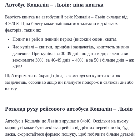
Автобус Кошалін – Львів: ціна квитка
Вартість квитка на автобусний рейс Кошалін – Львів складає від
4 920 ₴. Ціна білету може змінюватися залежно від кількох
факторів, таких як:
Попит на рейс в певний період (високий сезон, свята).
Час купівлі – квитки, придбані заздалегідь, коштують значно
дешевше. При купівлі за 30-39 днів до дати відправлення ви
зекономите 30%, за 40-49 днів – 40%, а за 50 і більше днів – аж
50%!
Щоб отримати найкращі ціни, рекомендуємо купити квиток
заздалегідь, особливо якщо ви плануєте подорож в святкові дні або
влітку.
Розклад руху рейсового автобуса Кошалін – Львів
Автобус з Кошалін до Львів вирушає о 04:40. Оскільки на цьому
маршруті може бути декілька рейсів від різних перевізників, будь
ласка, скористайтеся формою пошуку, щоб побачити більше деталей