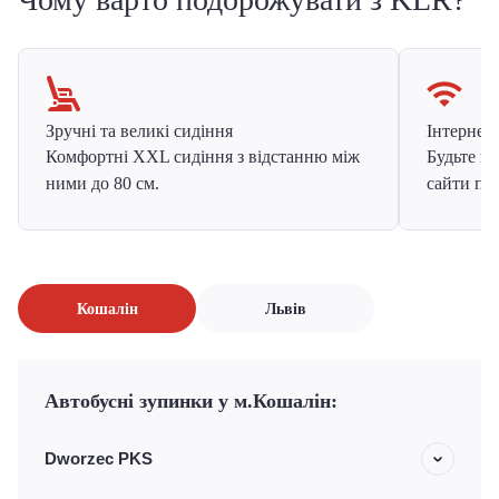
Зручні та великі сидіння
Інтернет в
Комфортні XXL сидіння з відстанню між
Будьте на
ними до 80 см.
сайти про
Кошалін
Львів
Автобусні зупинки у м.Кошалін:
Dworzec PKS