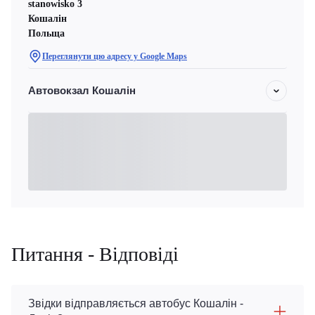
stanowisko 3
Кошалін
Польща
Переглянути цю адресу у Google Maps
Автовокзал Кошалін
Питання - Відповіді
Звідки відправляється автобус Кошалін -