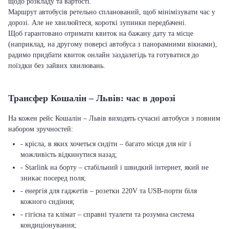
щодо розкладу та вартості.
Маршрут автобусів ретельно спланований, щоб мінімізувати час у
дорозі. Але не хвилюйтеся, короткі зупинки передбачені.
Щоб гарантовано отримати квиток на бажану дату та місце
(наприклад, на другому поверсі автобуса з панорамними вікнами),
радимо придбати квиток онлайн заздалегідь та готуватися до
поїздки без зайвих хвилювань.
Трансфер Кошалін – Львів: час в дорозі
На кожен рейс Кошалін – Львів виходять сучасні автобуси з повним
набором зручностей:
- крісла, в яких хочеться сидіти – багато місця для ніг і
можливість відкинутися назад;
- Starlink на борту – стабільний і швидкий інтернет, який не
зникає посеред поля;
- енергія для гаджетів – розетки 220V та USB-порти біля
кожного сидіння;
- гігієна та клімат – справні туалети та розумна система
кондиціонування;