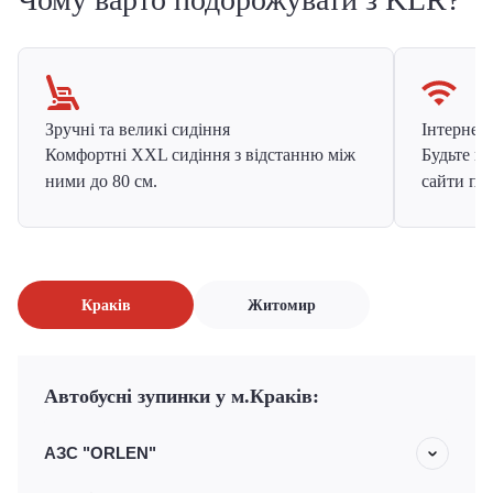
Зручні та великі сидіння
Інтернет в
Комфортні XXL сидіння з відстанню між
Будьте на
ними до 80 см.
сайти про
Краків
Житомир
Автобусні зупинки у м.Краків:
АЗС "ORLEN"