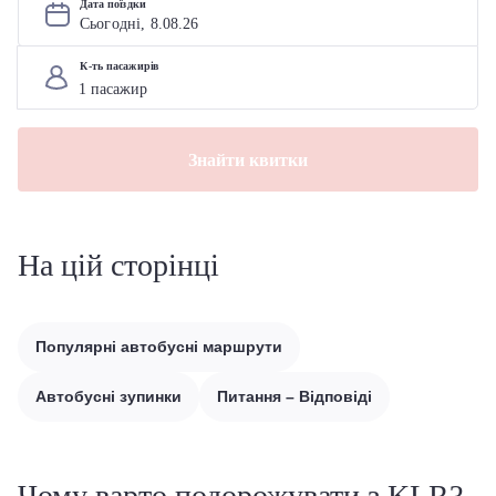
Дата поїздки
Сьогодні, 
8
.
08
.
26
К-ть пасажирів
Знайти квитки
На цій сторінці
Популярні автобусні маршрути
Автобусні зупинки
Питання – Відповіді
Чому варто подорожувати з KLR?