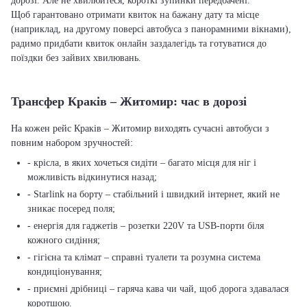
дорозі. Але не хвилюйтеся, короткі зупинки передбачені.
Щоб гарантовано отримати квиток на бажану дату та місце
(наприклад, на другому поверсі автобуса з панорамними вікнами),
радимо придбати квиток онлайн заздалегідь та готуватися до
поїздки без зайвих хвилювань.
Трансфер Краків – Житомир: час в дорозі
На кожен рейс Краків – Житомир виходять сучасні автобуси з
повним набором зручностей:
- крісла, в яких хочеться сидіти – багато місця для ніг і
можливість відкинутися назад;
- Starlink на борту – стабільний і швидкий інтернет, який не
зникає посеред поля;
- енергія для гаджетів – розетки 220V та USB-порти біля
кожного сидіння;
- гігієна та клімат – справні туалети та розумна система
кондиціонування;
- приємні дрібниці – гаряча кава чи чай, щоб дорога здавалася
коротшою.