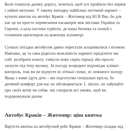
Коли плануєш далеку дорогу, хочеться, щоб усе пройшло без нервів
і зайвої метушні. У такому випадку найбільш логічний варіант –
купити квиток на автобус Краків – Житомир від KLR Bus, бо для
нас це не просто перевезення пасажирів між містами України та
Європи, а ціла система турботи, де ваша безпека та спокій є
головним орієнтиром на кожному кілометрі.
Сучасні поїздки автобусом давно перестали асоціюватися з втомою.
Навпаки, це та сама рідкісна можливість нарешті приділити час
собі: розібрати пошту, глянути нову серію серіалу або просто
заснути під тиху музику. За погоду всередині відповідає клімат-
контроль, тож ви не відчуєте ні літньої спеки, ні зимового холоду.
Якщо з вами їдуть діти – ми підготуємо спеціальні крісла, бо
дитячий комфорт для нас не обговорюється. І, звісно, не забувайте
про своїх котів чи собак: ми створили всі умови, щоб ви
подорожували разом.
Автобус Краків – Житомир: ціна квитка
Вартість квитка на автобусний рейс Краків – Житомир складає від