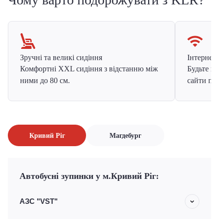
Зручні та великі сидіння
Інтернет в
Комфортні XXL сидіння з відстанню між
Будьте на
ними до 80 см.
сайти про
Кривий Ріг
Магдебург
Автобусні зупинки у м.Кривий Ріг:
АЗС "VST"