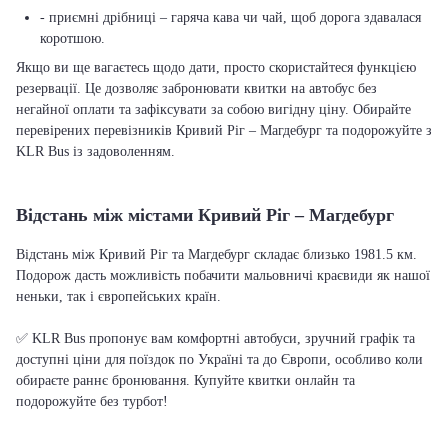
- приємні дрібниці – гаряча кава чи чай, щоб дорога здавалася
коротшою.
Якщо ви ще вагаєтесь щодо дати, просто скористайтеся функцією
резервації. Це дозволяє забронювати квитки на автобус без
негайної оплати та зафіксувати за собою вигідну ціну. Обирайте
перевірених перевізників Кривий Ріг – Магдебург та подорожуйте з
KLR Bus із задоволенням.
Відстань між містами Кривий Ріг – Магдебург
Відстань між Кривий Ріг та Магдебург складає близько 1981.5 км.
Подорож дасть можливість побачити мальовничі краєвиди як нашої
неньки, так і європейських країн.
✅ KLR Bus пропонує вам комфортні автобуси, зручний графік та
доступні ціни для поїздок по Україні та до Європи, особливо коли
обираєте раннє бронювання. Купуйте квитки онлайн та
подорожуйте без турбот!