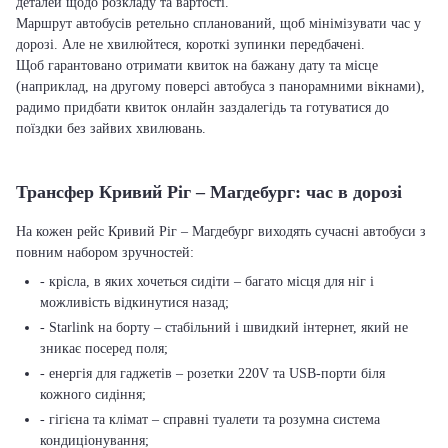
деталей щодо розкладу та вартості.
Маршрут автобусів ретельно спланований, щоб мінімізувати час у
дорозі. Але не хвилюйтеся, короткі зупинки передбачені.
Щоб гарантовано отримати квиток на бажану дату та місце
(наприклад, на другому поверсі автобуса з панорамними вікнами),
радимо придбати квиток онлайн заздалегідь та готуватися до
поїздки без зайвих хвилювань.
Трансфер Кривий Ріг – Магдебург: час в дорозі
На кожен рейс Кривий Ріг – Магдебург виходять сучасні автобуси з
повним набором зручностей:
- крісла, в яких хочеться сидіти – багато місця для ніг і
можливість відкинутися назад;
- Starlink на борту – стабільний і швидкий інтернет, який не
зникає посеред поля;
- енергія для гаджетів – розетки 220V та USB-порти біля
кожного сидіння;
- гігієна та клімат – справні туалети та розумна система
кондиціонування;