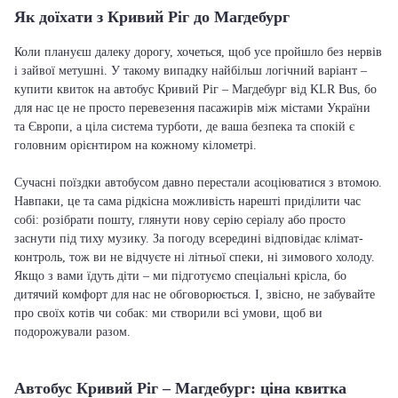
Як доїхати з Кривий Ріг до Магдебург
Коли плануєш далеку дорогу, хочеться, щоб усе пройшло без нервів
і зайвої метушні. У такому випадку найбільш логічний варіант –
купити квиток на автобус Кривий Ріг – Магдебург від KLR Bus, бо
для нас це не просто перевезення пасажирів між містами України
та Європи, а ціла система турботи, де ваша безпека та спокій є
головним орієнтиром на кожному кілометрі.
Сучасні поїздки автобусом давно перестали асоціюватися з втомою.
Навпаки, це та сама рідкісна можливість нарешті приділити час
собі: розібрати пошту, глянути нову серію серіалу або просто
заснути під тиху музику. За погоду всередині відповідає клімат-
контроль, тож ви не відчуєте ні літньої спеки, ні зимового холоду.
Якщо з вами їдуть діти – ми підготуємо спеціальні крісла, бо
дитячий комфорт для нас не обговорюється. І, звісно, не забувайте
про своїх котів чи собак: ми створили всі умови, щоб ви
подорожували разом.
Автобус Кривий Ріг – Магдебург: ціна квитка