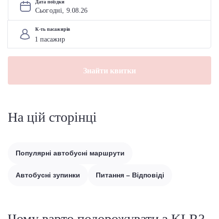
Дата поїздки
Сьогодні, 
9
.
08
.
26
К-ть пасажирів
Знайти квитки
На цій сторінці
Популярні автобусні маршрути
Автобусні зупинки
Питання – Відповіді
Чому варто подорожувати з KLR?