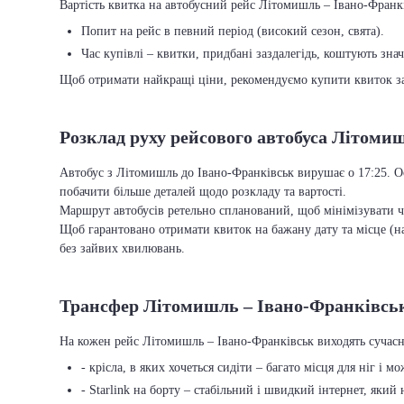
Вартість квитка на автобусний рейс Літомишль – Івано-Франків
Попит на рейс в певний період (високий сезон, свята).
Час купівлі – квитки, придбані заздалегідь, коштують зна
Щоб отримати найкращі ціни, рекомендуємо купити квиток заз
Розклад руху рейсового автобуса Літоми
Автобус з Літомишль до Івано-Франківськ вирушає о 17:25. Ос
побачити більше деталей щодо розкладу та вартості.
Маршрут автобусів ретельно спланований, щоб мінімізувати ча
Щоб гарантовано отримати квиток на бажану дату та місце (на
без зайвих хвилювань.
Трансфер Літомишль – Івано-Франківськ:
На кожен рейс Літомишль – Івано-Франківськ виходять сучасн
- крісла, в яких хочеться сидіти – багато місця для ніг і м
- Starlink на борту – стабільний і швидкий інтернет, який