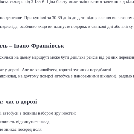
ськ складає від 3 135 ₴. Ціна білету може змінюватися залежно від кільк
чно дешевше. При купівлі за 30-39 днів до дати відправлення ви зекономит
далегідь, особливо якщо ви плануєте подорож в святкові дні або влітку.
шль – Івано-Франківськ
кільки на цьому маршруті може бути декілька рейсів від різних перевіз
с у дорозі. Але не хвилюйтеся, короткі зупинки передбачені.
приклад, на другому поверсі автобуса з панорамними вікнами), радимо п
 час в дорозі
і автобуси з повним набором зручностей:
ожливість відкинутися назад;
 не зникає посеред поля;