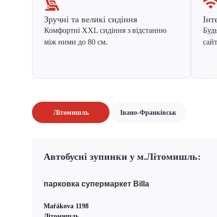
Зручні та великі сидіння
Інт
Комфортні XXL сидіння з відстанню
Будь
між ними до 80 см.
сайт
Літомишль
Івано-Франківськ
Автобусні зупинки у м.Літомишль:
парковка супермаркет Billa
Mařákova 1198
Літомишль