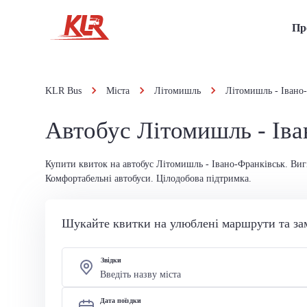
Пр
KLR Bus
Міста
Літомишль
Літомишль - Івано
Автобус Літомишль - Ів
Купити квиток на автобус Літомишль - Івано-Франківськ. Вигі
Комфортабельні автобуси. Цілодобова підтримка.
Шукайте квитки на улюблені маршрути та за
Звідки
Дата поїздки