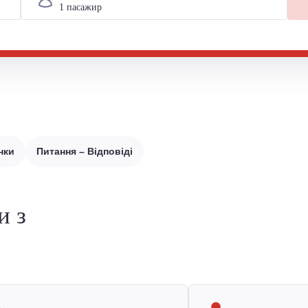
нки
Питання – Відповіді
и з