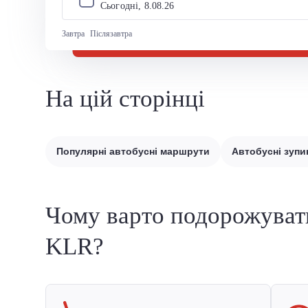
Сьогодні, 
8
.
08
.
26
Завтра
Післязавтра
На цій сторінці
Популярні автобусні маршрути
Автобусні зупи
Чому варто подорожуват
KLR?