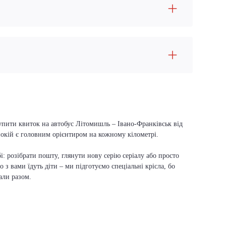
купити квиток на автобус Літомишль – Івано-Франківськ від
спокій є головним орієнтиром на кожному кілометрі.
і: розібрати пошту, глянути нову серію серіалу або просто
о з вами їдуть діти – ми підготуємо спеціальні крісла, бо
али разом.