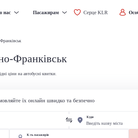
о нас
Пасажирам
Серце KLR
Осо
-Франківськ
ано-Франківськ
дні ціни на автобусні квитки.
мовляйте їх онлайн швидко та безпечно
Куди
К-ть пасажирів