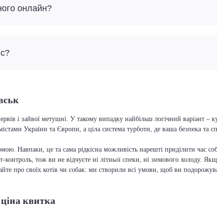
ного онлайн?
йс?
вськ
ервів і зайвої метушні. У такому випадку найбільш логічний варіант – 
містами України та Європи, а ціла система турботи, де ваша безпека та 
мою. Навпаки, це та сама рідкісна можливість нарешті приділити час соб
т-контроль, тож ви не відчуєте ні літньої спеки, ні зимового холоду. Якщ
вайте про своїх котів чи собак: ми створили всі умови, щоб ви подорожув
 ціна квитка