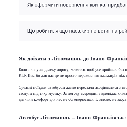
Як оформити повернення квитка, придба
Що робити, якщо пасажир не встиг на ре
Як доїхати з Літомишль до Івано-Франкі
Коли плануєш далеку дорогу, хочеться, щоб усе пройшло без н
KLR Bus, бо для нас це не просто перевезення пасажирів між 
Сучасні поїздки автобусом давно перестали асоціюватися з вто
заснути під тиху музику. За погоду всередині відповідає кліма
дитячий комфорт для нас не обговорюється. І, звісно, не забу
Автобус Літомишль – Івано-Франківськ: