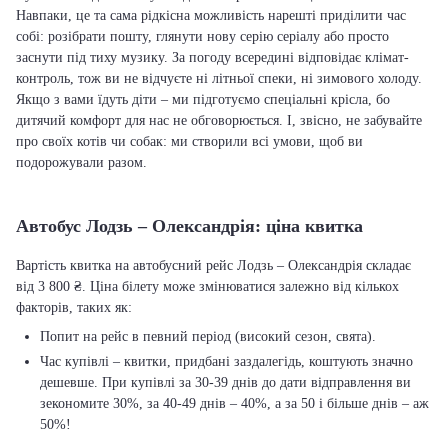
Навпаки, це та сама рідкісна можливість нарешті приділити час
собі: розібрати пошту, глянути нову серію серіалу або просто
заснути під тиху музику. За погоду всередині відповідає клімат-
контроль, тож ви не відчуєте ні літньої спеки, ні зимового холоду.
Якщо з вами їдуть діти – ми підготуємо спеціальні крісла, бо
дитячий комфорт для нас не обговорюється. І, звісно, не забувайте
про своїх котів чи собак: ми створили всі умови, щоб ви
подорожували разом.
Автобус Лодзь – Олександрія: ціна квитка
Вартість квитка на автобусний рейс Лодзь – Олександрія складає
від 3 800 ₴. Ціна білету може змінюватися залежно від кількох
факторів, таких як:
Попит на рейс в певний період (високий сезон, свята).
Час купівлі – квитки, придбані заздалегідь, коштують значно
дешевше. При купівлі за 30-39 днів до дати відправлення ви
зекономите 30%, за 40-49 днів – 40%, а за 50 і більше днів – аж
50%!