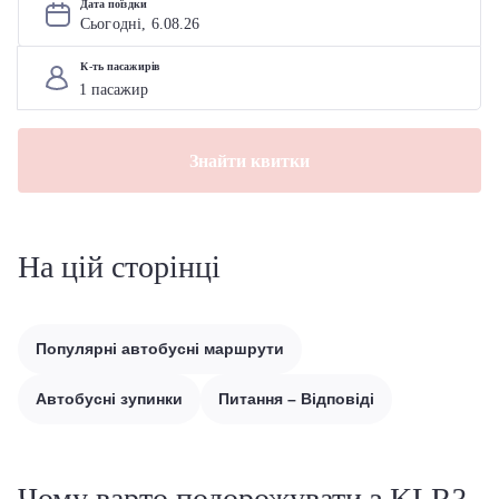
Дата поїздки
Сьогодні, 
6
.
08
.
26
К-ть пасажирів
Знайти квитки
На цій сторінці
Популярні автобусні маршрути
Автобусні зупинки
Питання – Відповіді
Чому варто подорожувати з KLR?