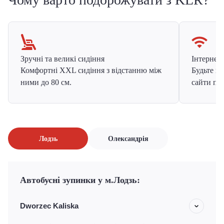
Зручні та великі сидіння
Інтернет в
Комфортні XXL сидіння з відстанню між
Будьте на
ними до 80 см.
сайти про
Лодзь
Олександрія
Автобусні зупинки у м.Лодзь:
Dworzec Kaliska