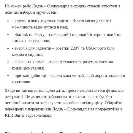
На кожен рейс Лодзь – Олександрія виходять сучасні автобуси з
повним набором зручностей:
- крісла, в яких хочеться сидіти – багато місця для ніг і
можливість відкинутися назад;
- Starlink на борту – стабільний і швидкий інтернет, який не
зникає посеред поля;
- енергія для гаджетів – розетки 220V та USB-порти біля
кожного сидіння;
- гігієна та клімат – справні туалети та розумна система
кондиціонування;
- приємні дрібниці – гаряча кава чи чай, щоб дорога здавалася
коротшою.
Якщо ви ще вагаєтесь щодо дати, просто скористайтеся функцією
резервації. Це дозволяє забронювати квитки на автобус без
негайної оплати та зафіксувати за собою вигідну ціну. Обирайте
перевірених перевізників Лодзь – Олександрія та подорожуйте з
KLR Bus із задоволенням.