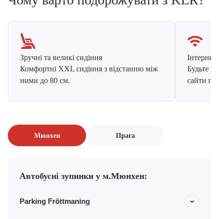
Зручні та великі сидіння
Інтернет в
Комфортні XXL сидіння з відстанню між
Будьте на
ними до 80 см.
сайти про
Мюнхен
Прага
Автобусні зупинки у м.Мюнхен:
Parking Fröttmaning