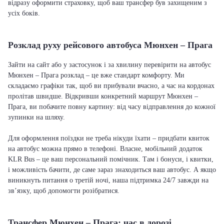
відразу оформити страховку, щоб ваш трансфер був захищеним з
усіх боків.
Розклад руху рейсового автобуса Мюнхен – Прага
Зайти на сайт або у застосунок і за хвилину перевірити на автобус
Мюнхен – Прага розклад – це вже стандарт комфорту. Ми
складаємо графіки так, щоб ви прибували вчасно, а час на кордонах
пролітав швидше. Відкривши конкретний маршрут Мюнхен –
Прага, ви побачите повну картину: від часу відправлення до кожної
зупинки на шляху.
Для оформлення поїздки не треба нікуди їхати – придбати квиток
на автобус можна прямо в телефоні. Власне, мобільний додаток
KLR Bus – це ваш персональний помічник. Там і бонуси, і квитки,
і можливість бачити, де саме зараз знаходиться ваш автобус. А якщо
виникнуть питання о третій ночі, наша підтримка 24/7 завжди на
зв’язку, щоб допомогти розібратися.
Трансфер Мюнхен – Прага: час в дорозі