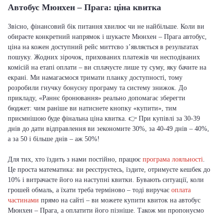
Автобус Мюнхен – Прага: ціна квитка
Звісно, фінансовий бік питання хвилює чи не найбільше. Коли ви
обираєте конкретний напрямок і шукаєте Мюнхен – Прага автобус,
ціна на кожен доступний рейс миттєво з’являється в результатах
пошуку. Жодних зірочок, прихованих платежів чи несподіваних
комісій на етапі оплати – ви сплачуєте лише ту суму, яку бачите на
екрані. Ми намагаємося тримати планку доступності, тому
розробили гнучку бонусну програму та систему знижок. До
прикладу, «Раннє бронювання» реально допомагає зберегти
бюджет: чим раніше ви натиснете кнопку «купити», тим
приємнішою буде фінальна ціна квитка. 👉 При купівлі за 30-39
днів до дати відправлення ви зекономите 30%, за 40-49 днів – 40%,
а за 50 і більше днів – аж 50%!
Для тих, хто їздить з нами постійно, працює
програма лояльності
.
Це проста математика: ви реєструєтесь, їздите, отримуєте кешбек до
10% і витрачаєте його на наступні квитки. Бувають ситуації, коли
грошей обмаль, а їхати треба терміново – тоді виручає
оплата
частинами
прямо на сайті – ви можете купити квиток на автобус
Мюнхен – Прага, а оплатити його пізніше. Також ми пропонуємо