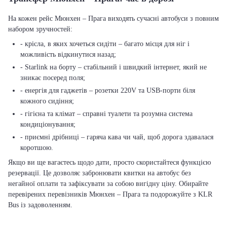
На кожен рейс Мюнхен – Прага виходять сучасні автобуси з повним
набором зручностей:
- крісла, в яких хочеться сидіти – багато місця для ніг і
можливість відкинутися назад;
- Starlink на борту – стабільний і швидкий інтернет, який не
зникає посеред поля;
- енергія для гаджетів – розетки 220V та USB-порти біля
кожного сидіння;
- гігієна та клімат – справні туалети та розумна система
кондиціонування;
- приємні дрібниці – гаряча кава чи чай, щоб дорога здавалася
коротшою.
Якщо ви ще вагаєтесь щодо дати, просто скористайтеся функцією
резервації. Це дозволяє забронювати квитки на автобус без
негайної оплати та зафіксувати за собою вигідну ціну. Обирайте
перевірених перевізників Мюнхен – Прага та подорожуйте з KLR
Bus із задоволенням.