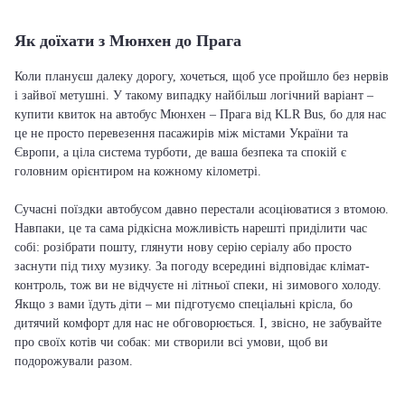
Як доїхати з Мюнхен до Прага
Коли плануєш далеку дорогу, хочеться, щоб усе пройшло без нервів
і зайвої метушні. У такому випадку найбільш логічний варіант –
купити квиток на автобус Мюнхен – Прага від KLR Bus, бо для нас
це не просто перевезення пасажирів між містами України та
Європи, а ціла система турботи, де ваша безпека та спокій є
головним орієнтиром на кожному кілометрі.
Сучасні поїздки автобусом давно перестали асоціюватися з втомою.
Навпаки, це та сама рідкісна можливість нарешті приділити час
собі: розібрати пошту, глянути нову серію серіалу або просто
заснути під тиху музику. За погоду всередині відповідає клімат-
контроль, тож ви не відчуєте ні літньої спеки, ні зимового холоду.
Якщо з вами їдуть діти – ми підготуємо спеціальні крісла, бо
дитячий комфорт для нас не обговорюється. І, звісно, не забувайте
про своїх котів чи собак: ми створили всі умови, щоб ви
подорожували разом.