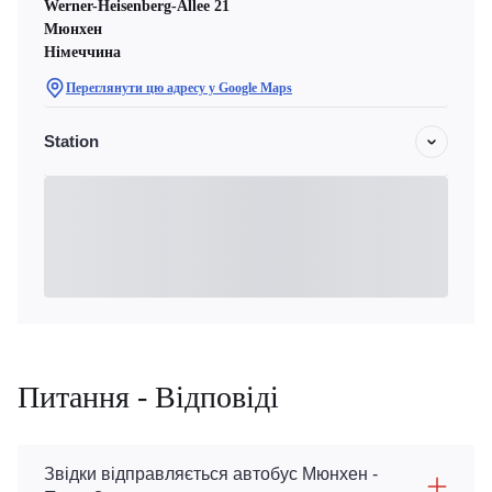
Werner-Heisenberg-Allee 21
Мюнхен
Німеччина
Переглянути цю адресу у Google Maps
Station
Питання - Відповіді
Звідки відправляється автобус Мюнхен -