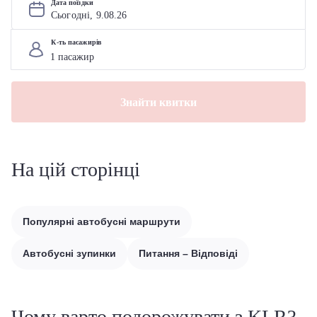
Дата поїздки
Сьогодні, 
9
.
08
.
26
К-ть пасажирів
Знайти квитки
На цій сторінці
Популярні автобусні маршрути
Автобусні зупинки
Питання – Відповіді
Чому варто подорожувати з KLR?