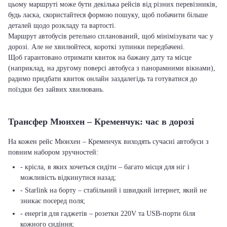
цьому маршруті може бути декілька рейсів від різних перевізників,
будь ласка, скористайтеся формою пошуку, щоб побачити більше
деталей щодо розкладу та вартості.
Маршрут автобусів ретельно спланований, щоб мінімізувати час у
дорозі. Але не хвилюйтеся, короткі зупинки передбачені.
Щоб гарантовано отримати квиток на бажану дату та місце
(наприклад, на другому поверсі автобуса з панорамними вікнами),
радимо придбати квиток онлайн заздалегідь та готуватися до
поїздки без зайвих хвилювань.
Трансфер Мюнхен – Кременчук: час в дорозі
На кожен рейс Мюнхен – Кременчук виходять сучасні автобуси з
повним набором зручностей:
- крісла, в яких хочеться сидіти – багато місця для ніг і
можливість відкинутися назад;
- Starlink на борту – стабільний і швидкий інтернет, який не
зникає посеред поля;
- енергія для гаджетів – розетки 220V та USB-порти біля
кожного сидіння;