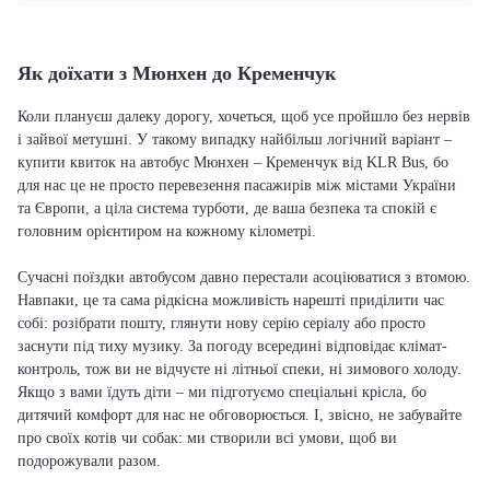
Як доїхати з Мюнхен до Кременчук
Коли плануєш далеку дорогу, хочеться, щоб усе пройшло без нервів
і зайвої метушні. У такому випадку найбільш логічний варіант –
купити квиток на автобус Мюнхен – Кременчук від KLR Bus, бо
для нас це не просто перевезення пасажирів між містами України
та Європи, а ціла система турботи, де ваша безпека та спокій є
головним орієнтиром на кожному кілометрі.
Сучасні поїздки автобусом давно перестали асоціюватися з втомою.
Навпаки, це та сама рідкісна можливість нарешті приділити час
собі: розібрати пошту, глянути нову серію серіалу або просто
заснути під тиху музику. За погоду всередині відповідає клімат-
контроль, тож ви не відчуєте ні літньої спеки, ні зимового холоду.
Якщо з вами їдуть діти – ми підготуємо спеціальні крісла, бо
дитячий комфорт для нас не обговорюється. І, звісно, не забувайте
про своїх котів чи собак: ми створили всі умови, щоб ви
подорожували разом.