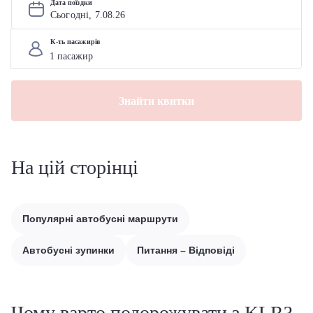
Дата поїздки
Сьогодні, 
7
.
08
.
26
К-ть пасажирів
Знайти квитки
На цій сторінці
Популярні автобусні маршрути
Автобусні зупинки
Питання – Відповіді
Чому варто подорожувати з KLR?