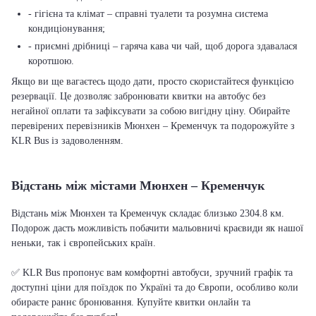
- гігієна та клімат – справні туалети та розумна система
кондиціонування;
- приємні дрібниці – гаряча кава чи чай, щоб дорога здавалася
коротшою.
Якщо ви ще вагаєтесь щодо дати, просто скористайтеся функцією
резервації. Це дозволяє забронювати квитки на автобус без
негайної оплати та зафіксувати за собою вигідну ціну. Обирайте
перевірених перевізників Мюнхен – Кременчук та подорожуйте з
KLR Bus із задоволенням.
Відстань між містами Мюнхен – Кременчук
Відстань між Мюнхен та Кременчук складає близько 2304.8 км.
Подорож дасть можливість побачити мальовничі краєвиди як нашої
неньки, так і європейських країн.
✅ KLR Bus пропонує вам комфортні автобуси, зручний графік та
доступні ціни для поїздок по Україні та до Європи, особливо коли
обираєте раннє бронювання. Купуйте квитки онлайн та