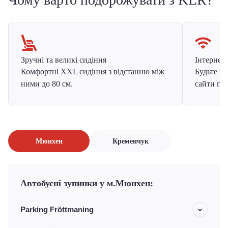
Зручні та великі сидіння
Інтернет в
Комфортні XXL сидіння з відстанню між
Будьте на
ними до 80 см.
сайти про
Мюнхен
Кременчук
Автобусні зупинки у м.Мюнхен:
Parking Fröttmaning