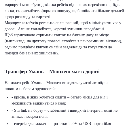
маршруті може бути декілька рейсів від різних перевізників, будь
ласка, скористайтеся формою пошуку, щоб побачити більше деталей
щодо розкладу та вартості.
Маршрут автобусів ретельно спланований, щоб мінімізувати час у
дорозі. Але не хвилюйтеся, короткі зупинки передбачені.
Щоб гарантовано отримати квиток на бажану дату та місце
(наприклад, на другому поверсі автобуса з панорамними вікнами),
радимо придбати квиток онлайн заздалегідь та готуватися до
поїздки без зайвих хвилювань.
Трансфер Умань – Мюнхен: час в дорозі
На кожен рейс Умань – Мюнхен виходять сучасні автобуси з
повним набором зручностей:
- крісла, в яких хочеться сидіти – багато місця для ніг і
можливість відкинутися назад;
- Starlink на борту – стабільний і швидкий інтернет, який не
зникає посеред поля;
- енергія для гаджетів – розетки 220V та USB-порти біля