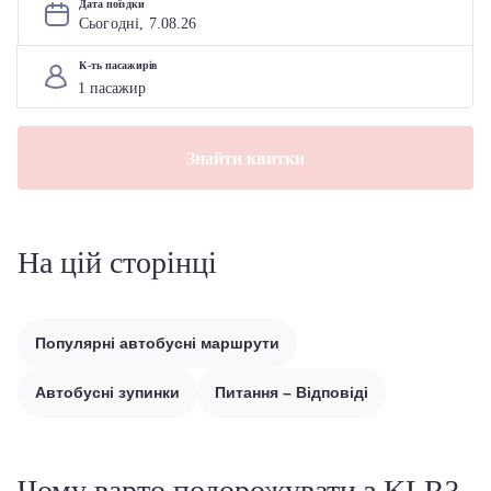
Дата поїздки
Сьогодні, 
7
.
08
.
26
К-ть пасажирів
Знайти квитки
На цій сторінці
Популярні автобусні маршрути
Автобусні зупинки
Питання – Відповіді
Чому варто подорожувати з KLR?