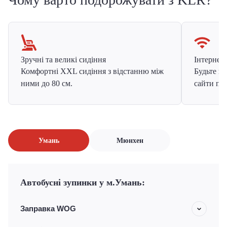
Зручні та великі сидіння
Інтернет в
Комфортні XXL сидіння з відстанню між
Будьте на
ними до 80 см.
сайти про
Умань
Мюнхен
Автобусні зупинки у м.Умань:
Заправка WOG