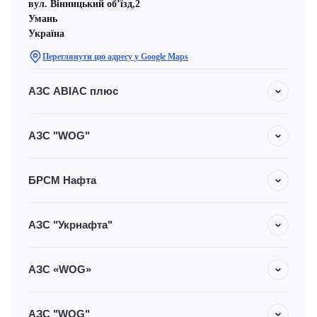
вул. Вінницький об’їзд,2
Умань
Україна
Переглянути цю адресу у Google Maps
АЗС АВІАС плюс
АЗС "WOG"
БРСМ Нафта
АЗС "Укрнафта"
АЗС «WOG»
АЗС "WOG"