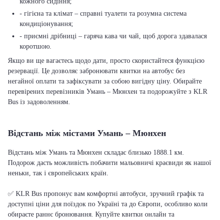
кожного сидіння;
- гігієна та клімат – справні туалети та розумна система
кондиціонування;
- приємні дрібниці – гаряча кава чи чай, щоб дорога здавалася
коротшою.
Якщо ви ще вагаєтесь щодо дати, просто скористайтеся функцією
резервації. Це дозволяє забронювати квитки на автобус без
негайної оплати та зафіксувати за собою вигідну ціну. Обирайте
перевірених перевізників Умань – Мюнхен та подорожуйте з KLR
Bus із задоволенням.
Відстань між містами Умань – Мюнхен
Відстань між Умань та Мюнхен складає близько 1888.1 км.
Подорож дасть можливість побачити мальовничі краєвиди як нашої
неньки, так і європейських країн.
✅ KLR Bus пропонує вам комфортні автобуси, зручний графік та
доступні ціни для поїздок по Україні та до Європи, особливо коли
обираєте раннє бронювання. Купуйте квитки онлайн та