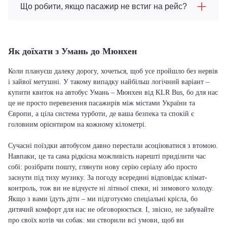
Що робити, якщо пасажир не встиг на рейс?
Як доїхати з Умань до Мюнхен
Коли плануєш далеку дорогу, хочеться, щоб усе пройшло без нервів
і зайвої метушні. У такому випадку найбільш логічний варіант –
купити квиток на автобус Умань – Мюнхен від KLR Bus, бо для нас
це не просто перевезення пасажирів між містами України та
Європи, а ціла система турботи, де ваша безпека та спокій є
головним орієнтиром на кожному кілометрі.
Сучасні поїздки автобусом давно перестали асоціюватися з втомою.
Навпаки, це та сама рідкісна можливість нарешті приділити час
собі: розібрати пошту, глянути нову серію серіалу або просто
заснути під тиху музику. За погоду всередині відповідає клімат-
контроль, тож ви не відчуєте ні літньої спеки, ні зимового холоду.
Якщо з вами їдуть діти – ми підготуємо спеціальні крісла, бо
дитячий комфорт для нас не обговорюється. І, звісно, не забувайте
про своїх котів чи собак: ми створили всі умови, щоб ви