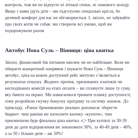
контроль, тож ви не відчуєте ні літньої спеки, ні зимового холоду.
Якщо з вами їдуть діти – ми підготуємо спеціальні крісла, бо
дитячий комфорт для нас не обговорюється. І, звісно, не забувайте
про своїх котів чи собак: ми створили всі умови, щоб ви
подорожували разом.
Автобус Нова Суль – Вінниця: ціна квитка
Звісно, фінансовий бік питання хвилює чи не найбільше. Коли ви
обираєте конкретний напрямок і шукаєте Нова Суль – Вінниця
автобус, ціна на кожен доступний рейс миттєво з’являється в
результатах пошуку. Жодних зірочок, прихованих платежів чи
несподіваних комісій на етапі оплати – ви сплачуєте лише ту суму,
яку бачите на екрані. Ми намагаємося тримати планку доступності,
тому розробили гнучку бонусну програму та систему знижок. До
прикладу, «Раннє бронювання» реально допомагає зберегти
бюджет: чим раніше ви натиснете кнопку «купити», тим
приємнішою буде фінальна ціна квитка. 👉 При купівлі за 30-39
днів до дати відправлення ви зекономите 30%, за 40-49 днів – 40%,
а за 50 і більше днів – аж 50%!