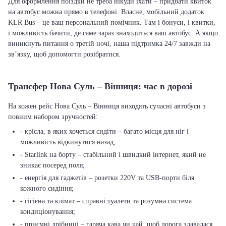
Для оформлення поїздки не треба нікуди їхати – придбати квиток
на автобус можна прямо в телефоні. Власне, мобільний додаток
KLR Bus – це ваш персональний помічник. Там і бонуси, і квитки,
і можливість бачити, де саме зараз знаходиться ваш автобус. А якщо
виникнуть питання о третій ночі, наша підтримка 24/7 завжди на
зв’язку, щоб допомогти розібратися.
Трансфер Нова Суль – Вінниця: час в дорозі
На кожен рейс Нова Суль – Вінниця виходять сучасні автобуси з
повним набором зручностей:
- крісла, в яких хочеться сидіти – багато місця для ніг і
можливість відкинутися назад;
- Starlink на борту – стабільний і швидкий інтернет, який не
зникає посеред поля;
- енергія для гаджетів – розетки 220V та USB-порти біля
кожного сидіння;
- гігієна та клімат – справні туалети та розумна система
кондиціонування;
- приємні дрібниці – гаряча кава чи чай, щоб дорога здавалася