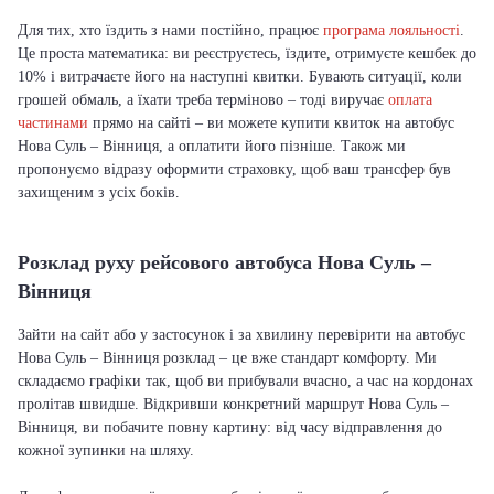
Для тих, хто їздить з нами постійно, працює
програма лояльності
.
Це проста математика: ви реєструєтесь, їздите, отримуєте кешбек до
10% і витрачаєте його на наступні квитки. Бувають ситуації, коли
грошей обмаль, а їхати треба терміново – тоді виручає
оплата
частинами
прямо на сайті – ви можете купити квиток на автобус
Нова Суль – Вінниця, а оплатити його пізніше. Також ми
пропонуємо відразу оформити страховку, щоб ваш трансфер був
захищеним з усіх боків.
Розклад руху рейсового автобуса Нова Суль –
Вінниця
Зайти на сайт або у застосунок і за хвилину перевірити на автобус
Нова Суль – Вінниця розклад – це вже стандарт комфорту. Ми
складаємо графіки так, щоб ви прибували вчасно, а час на кордонах
пролітав швидше. Відкривши конкретний маршрут Нова Суль –
Вінниця, ви побачите повну картину: від часу відправлення до
кожної зупинки на шляху.