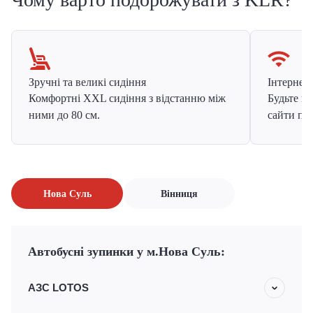
Зручні та великі сидіння
Інтернет в
Комфортні XXL сидіння з відстанню між
Будьте на
ними до 80 см.
сайти про
Нова Суль
Вінниця
Автобусні зупинки у м.Нова Суль:
АЗС LOTOS