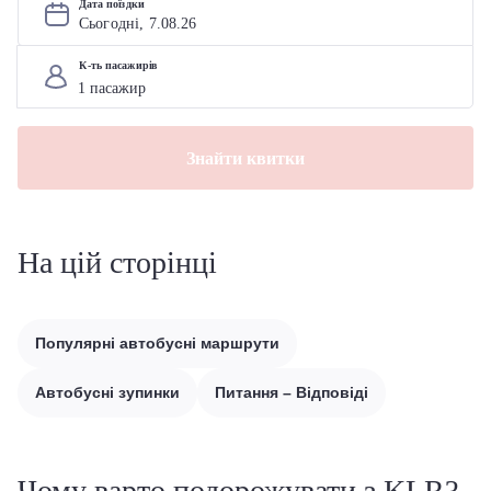
Дата поїздки
Сьогодні, 
7
.
08
.
26
К-ть пасажирів
Знайти квитки
На цій сторінці
Популярні автобусні маршрути
Автобусні зупинки
Питання – Відповіді
Чому варто подорожувати з KLR?