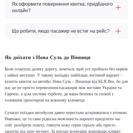
Як оформити повернення квитка, придбаного
онлайн?
Що робити, якщо пасажир не встиг на рейс?
Як доїхати з Нова Суль до Вінниця
Коли плануєш далеку дорогу, хочеться, щоб усе пройшло без нервів
і зайвої метушні. У такому випадку найбільш логічний варіант –
купити квиток на автобус Нова Суль – Вінниця від KLR Bus, бо для
нас це не просто перевезення пасажирів між містами України та
Європи, а ціла система турботи, де ваша безпека та спокій є
головним орієнтиром на кожному кілометрі.
Сучасні поїздки автобусом давно перестали асоціюватися з втомою.
Навпаки, це та сама рідкісна можливість нарешті приділити час
собі: розібрати пошту, глянути нову серію серіалу або просто
заснути під тиху музику. За погоду всередині відповідає клімат-