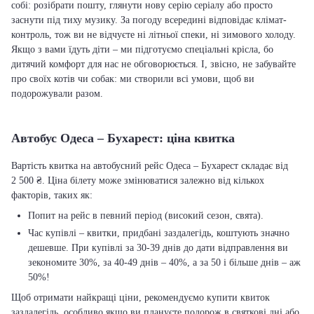
собі: розібрати пошту, глянути нову серію серіалу або просто
заснути під тиху музику. За погоду всередині відповідає клімат-
контроль, тож ви не відчуєте ні літньої спеки, ні зимового холоду.
Якщо з вами їдуть діти – ми підготуємо спеціальні крісла, бо
дитячий комфорт для нас не обговорюється. І, звісно, не забувайте
про своїх котів чи собак: ми створили всі умови, щоб ви
подорожували разом.
Автобус Одеса – Бухарест: ціна квитка
Вартість квитка на автобусний рейс Одеса – Бухарест складає від
2 500 ₴. Ціна білету може змінюватися залежно від кількох
факторів, таких як:
Попит на рейс в певний період (високий сезон, свята).
Час купівлі – квитки, придбані заздалегідь, коштують значно
дешевше. При купівлі за 30-39 днів до дати відправлення ви
зекономите 30%, за 40-49 днів – 40%, а за 50 і більше днів – аж
50%!
Щоб отримати найкращі ціни, рекомендуємо купити квиток
заздалегідь, особливо якщо ви плануєте подорож в святкові дні або