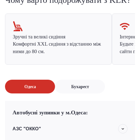
Зручні та великі сидіння
Інтернет в
Комфортні XXL сидіння з відстанню між
Будьте на
ними до 80 см.
сайти про
Одеса
Бухарест
Автобусні зупинки у м.Одеса:
АЗС "ОККО"