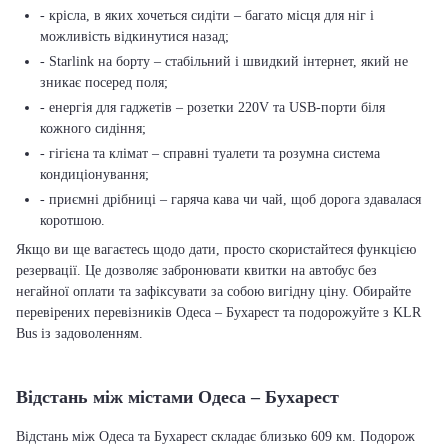
- крісла, в яких хочеться сидіти – багато місця для ніг і
можливість відкинутися назад;
- Starlink на борту – стабільний і швидкий інтернет, який не
зникає посеред поля;
- енергія для гаджетів – розетки 220V та USB-порти біля
кожного сидіння;
- гігієна та клімат – справні туалети та розумна система
кондиціонування;
- приємні дрібниці – гаряча кава чи чай, щоб дорога здавалася
коротшою.
Якщо ви ще вагаєтесь щодо дати, просто скористайтеся функцією
резервації. Це дозволяє забронювати квитки на автобус без
негайної оплати та зафіксувати за собою вигідну ціну. Обирайте
перевірених перевізників Одеса – Бухарест та подорожуйте з KLR
Bus із задоволенням.
Відстань між містами Одеса – Бухарест
Відстань між Одеса та Бухарест складає близько 609 км. Подорож