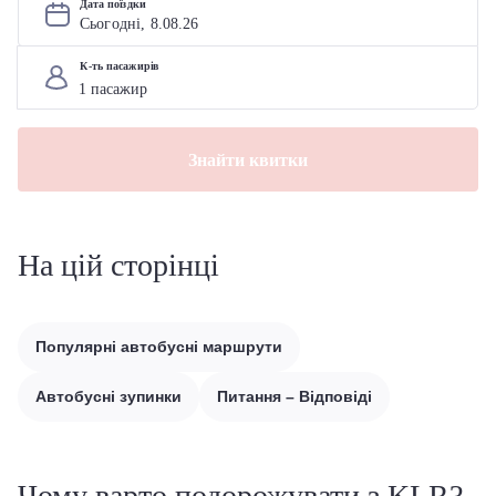
Дата поїздки
Сьогодні, 
8
.
08
.
26
К-ть пасажирів
Знайти квитки
На цій сторінці
Популярні автобусні маршрути
Автобусні зупинки
Питання – Відповіді
Чому варто подорожувати з KLR?