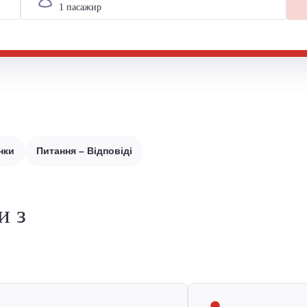
нки
Питання – Відповіді
и з