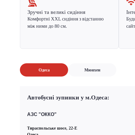
Зручні та великі сидіння
Інт
Комфортні XXL сидіння з відстанню
Будь
між ними до 80 см.
сайт
Одеса
Мюнхен
Автобусні зупинки у м.Одеса:
АЗС "ОККО"
Тираспольське шосе, 22-Е
Одеса