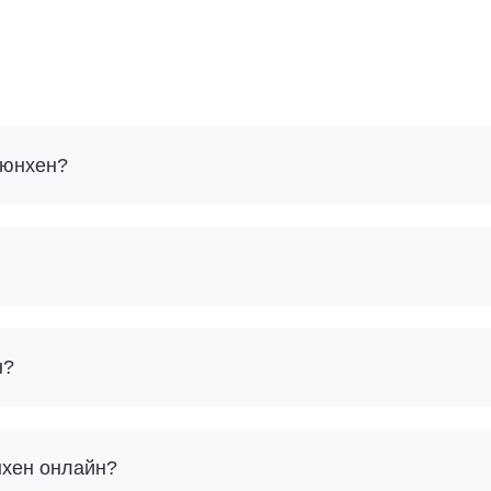
Мюнхен?
н?
нхен онлайн?