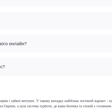
ного онлайн?
йс?
ервів і зайвої метушні. У такому випадку найбільш логічний варіант – 
та Європи, а ціла система турботи, де ваша безпека та спокій є головни