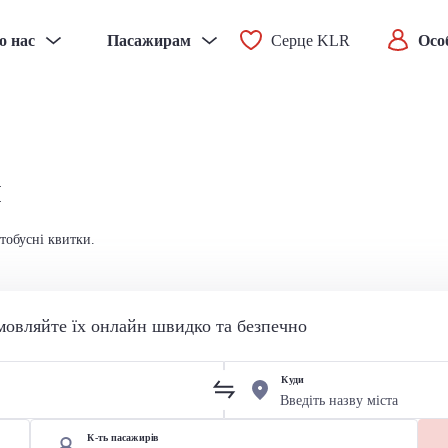
о нас
Пасажирам
Серце KLR
Осо
н
тобусні квитки.
мовляйте їх онлайн швидко та безпечно
Куди
К-ть пасажирів