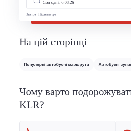
Сьогодні, 
6
.
08
.
26
Завтра
Післязавтра
На цій сторінці
Популярні автобусні маршрути
Автобусні зупи
Чому варто подорожуват
KLR?