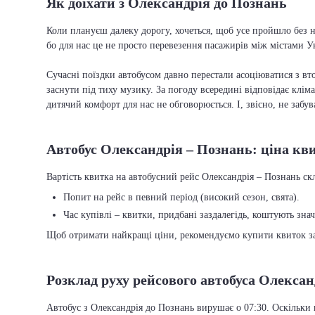
Як доїхати з Олександрія до Познань
Коли плануєш далеку дорогу, хочеться, щоб усе пройшло без н
бо для нас це не просто перевезення пасажирів між містами У
Сучасні поїздки автобусом давно перестали асоціюватися з вто
заснути під тиху музику. За погоду всередині відповідає кліма
дитячий комфорт для нас не обговорюється. І, звісно, не забу
Автобус Олександрія – Познань: ціна кв
Вартість квитка на автобусний рейс Олександрія – Познань скл
Попит на рейс в певний період (високий сезон, свята).
Час купівлі – квитки, придбані заздалегідь, коштують зна
Щоб отримати найкращі ціни, рекомендуємо купити квиток заз
Розклад руху рейсового автобуса Олексан
Автобус з Олександрія до Познань вирушає о 07:30. Оскільки 