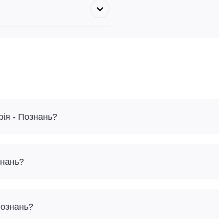
ія - Познань?
знань?
Познань?