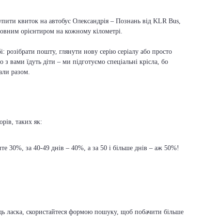
упити квиток на автобус Олександрія – Познань від KLR Bus,
оловним орієнтиром на кожному кілометрі.
і: розібрати пошту, глянути нову серію серіалу або просто
о з вами їдуть діти – ми підготуємо спеціальні крісла, бо
али разом.
рів, таких як:
е 30%, за 40-49 днів – 40%, а за 50 і більше днів – аж 50%!
удь ласка, скористайтеся формою пошуку, щоб побачити більше