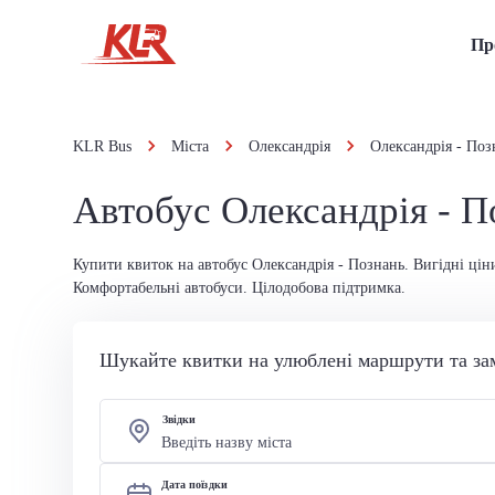
Пр
KLR Bus
Міста
Олександрія
Олександрія - Поз
Автобус Олександрія - П
Купити квиток на автобус Олександрія - Познань. Вигідні цін
Комфортабельні автобуси. Цілодобова підтримка.
Шукайте квитки на улюблені маршрути та за
Звідки
Дата поїздки