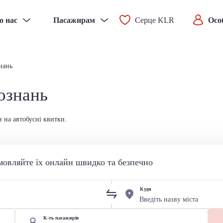
о нас
Пасажирам
Серце KLR
Осо
нань
ознань
и на автобусні квитки.
мовляйте їх онлайн швидко та безпечно
Куди
К-ть пасажирів