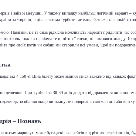
ервів і зайвої метушні. У такому випадку найбільш логічний варіант – к
країни та Європи, а ціла система турботи, де ваша безпека та спокій є г
мою. Навпаки, це та сама рідкісна можливість нарешті приділити час соб
т-контроль, тож ви не відчуєте ні літньої спеки, ні зимового холоду. Якщ
вайте про своїх котів чи собак: ми створили всі умови, щоб ви подорожув
итка
адає від 4 150 ₴. Ціна білету може змінюватися залежно від кількох факто
чно дешевше. При купівлі за 30-39 днів до дати відправлення ви зекономит
далегідь, особливо якщо ви плануєте подорож в святкові дні або влітку.
дрія – Познань
на цьому маршруті може бути декілька рейсів від різних перевізників, б