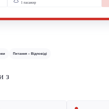
нки
Питання – Відповіді
и з