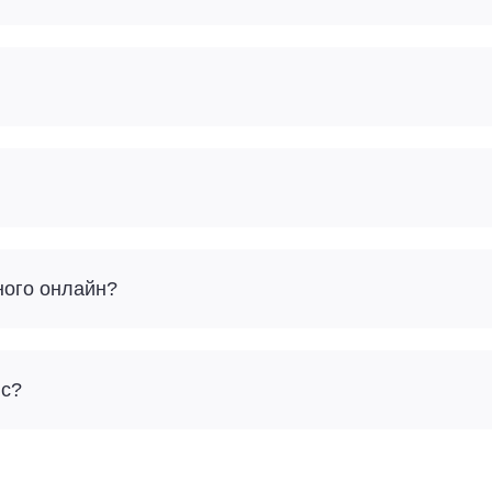
ного онлайн?
йс?