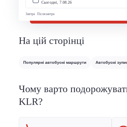
Сьогодні, 
7
.
08
.
26
Завтра
Післязавтра
На цій сторінці
Популярні автобусні маршрути
Автобусні зупи
Чому варто подорожуват
KLR?