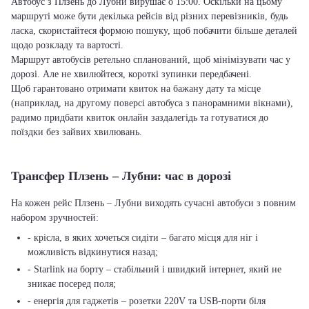
Автобус з Плзень до Лубни вирушає о 15:00. Оскільки на цьому
маршруті може бути декілька рейсів від різних перевізників, будь
ласка, скористайтеся формою пошуку, щоб побачити більше деталей
щодо розкладу та вартості.
Маршрут автобусів ретельно спланований, щоб мінімізувати час у
дорозі. Але не хвилюйтеся, короткі зупинки передбачені.
Щоб гарантовано отримати квиток на бажану дату та місце
(наприклад, на другому поверсі автобуса з панорамними вікнами),
радимо придбати квиток онлайн заздалегідь та готуватися до
поїздки без зайвих хвилювань.
Трансфер Плзень – Лубни: час в дорозі
На кожен рейс Плзень – Лубни виходять сучасні автобуси з повним
набором зручностей:
- крісла, в яких хочеться сидіти – багато місця для ніг і
можливість відкинутися назад;
- Starlink на борту – стабільний і швидкий інтернет, який не
зникає посеред поля;
- енергія для гаджетів – розетки 220V та USB-порти біля