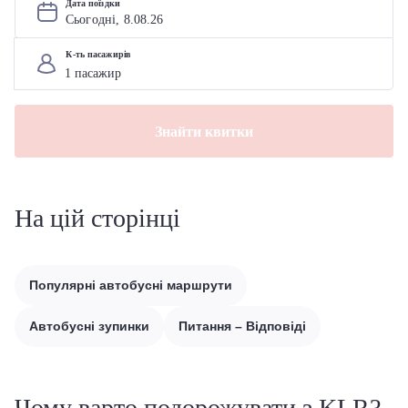
Дата поїздки
Сьогодні, 
8
.
08
.
26
К-ть пасажирів
Знайти квитки
На цій сторінці
Популярні автобусні маршрути
Автобусні зупинки
Питання – Відповіді
Чому варто подорожувати з KLR?