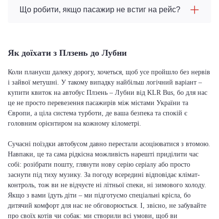
Що робити, якщо пасажир не встиг на рейс?
Як доїхати з Плзень до Лубни
Коли плануєш далеку дорогу, хочеться, щоб усе пройшло без нервів
і зайвої метушні. У такому випадку найбільш логічний варіант –
купити квиток на автобус Плзень – Лубни від KLR Bus, бо для нас
це не просто перевезення пасажирів між містами України та
Європи, а ціла система турботи, де ваша безпека та спокій є
головним орієнтиром на кожному кілометрі.
Сучасні поїздки автобусом давно перестали асоціюватися з втомою.
Навпаки, це та сама рідкісна можливість нарешті приділити час
собі: розібрати пошту, глянути нову серію серіалу або просто
заснути під тиху музику. За погоду всередині відповідає клімат-
контроль, тож ви не відчуєте ні літньої спеки, ні зимового холоду.
Якщо з вами їдуть діти – ми підготуємо спеціальні крісла, бо
дитячий комфорт для нас не обговорюється. І, звісно, не забувайте
про своїх котів чи собак: ми створили всі умови, щоб ви