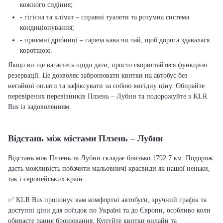
кожного сидіння;
- гігієна та клімат – справні туалети та розумна система
кондиціонування;
- приємні дрібниці – гаряча кава чи чай, щоб дорога здавалася
коротшою.
Якщо ви ще вагаєтесь щодо дати, просто скористайтеся функцією
резервації. Це дозволяє забронювати квитки на автобус без
негайної оплати та зафіксувати за собою вигідну ціну. Обирайте
перевірених перевізників Плзень – Лубни та подорожуйте з KLR
Bus із задоволенням.
Відстань між містами Плзень – Лубни
Відстань між Плзень та Лубни складає близько 1792.7 км. Подорож
дасть можливість побачити мальовничі краєвиди як нашої неньки,
так і європейських країн.
✅ KLR Bus пропонує вам комфортні автобуси, зручний графік та
доступні ціни для поїздок по Україні та до Європи, особливо коли
обираєте раннє бронювання. Купуйте квитки онлайн та