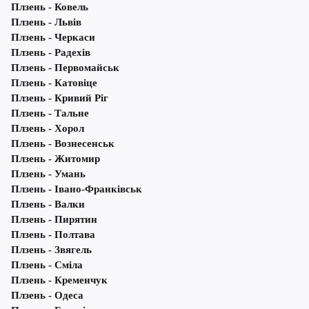
Плзень - Ковель
Плзень - Львів
Плзень - Черкаси
Плзень - Радехів
Плзень - Первомайськ
Плзень - Катовіце
Плзень - Кривий Ріг
Плзень - Тальне
Плзень - Хорол
Плзень - Вознесенськ
Плзень - Житомир
Плзень - Умань
Плзень - Івано-Франківськ
Плзень - Валки
Плзень - Пирятин
Плзень - Полтава
Плзень - Звягель
Плзень - Сміла
Плзень - Кременчук
Плзень - Одеса