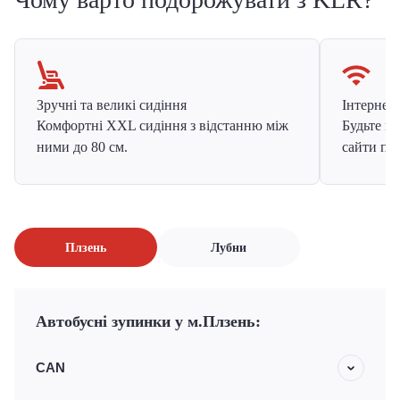
Зручні та великі сидіння
Інтернет в
Комфортні XXL сидіння з відстанню між
Будьте на
ними до 80 см.
сайти про
Плзень
Лубни
Автобусні зупинки у м.Плзень:
CAN