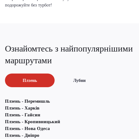
подорожуйте без турбот!
Ознайомтесь з найпопулярнішими
маршрутами
Плзень
Лубни
Плзень - Перемишль
Плзень - Харків
Плзень - Гайсин
Плзень - Кропивницький
Плзень - Нова Одеса
Плзень - Дніпро