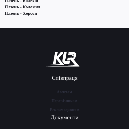
Плзень - Болехів
Плзень - Коломия
Плзень - Херсон
Співпраця
Агентам
Перевізникам
Рекламодавцям
Документи