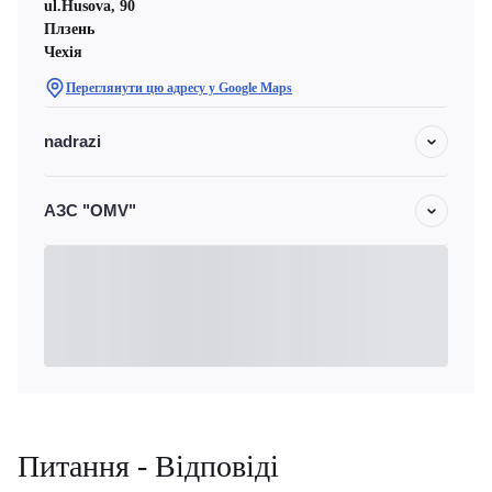
ul.Husova, 90
Плзень
Чехiя
Переглянути цю адресу у Google Maps
nadrazi
АЗС "OMV"
Питання - Відповіді