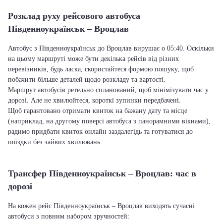
Розклад руху рейсового автобуса
Південноукраїнськ – Вроцлав
Автобус з Південноукраїнськ до Вроцлав вирушає о 05:40. Оскільки
на цьому маршруті може бути декілька рейсів від різних
перевізників, будь ласка, скористайтеся формою пошуку, щоб
побачити більше деталей щодо розкладу та вартості.
Маршрут автобусів ретельно спланований, щоб мінімізувати час у
дорозі. Але не хвилюйтеся, короткі зупинки передбачені.
Щоб гарантовано отримати квиток на бажану дату та місце
(наприклад, на другому поверсі автобуса з панорамними вікнами),
радимо придбати квиток онлайн заздалегідь та готуватися до
поїздки без зайвих хвилювань.
Трансфер Південноукраїнськ – Вроцлав: час в
дорозі
На кожен рейс Південноукраїнськ – Вроцлав виходять сучасні
автобуси з повним набором зручностей: