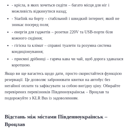
- крісла, в яких хочеться сидіти – багато місця для ніг і
можливість відкинутися назад;
- Starlink на борту – стабільний і швидкий інтернет, який не
зникає посеред поля;
- енергія для гаджетів – розетки 220V та USB-порти біля
кожного сидіння;
- гігієна та клімат – справні туалети та розумна система
кондиціонування;
- приємні дрібниці – гаряча кава чи чай, щоб дорога здавалася
коротшою.
Якщо ви ще вагаєтесь щодо дати, просто скористайтеся функцією
резервації. Це дозволяє забронювати квитки на автобус без
негайної оплати та зафіксувати за собою вигідну ціну. Обирайте
перевірених перевізників Південноукраїнськ – Вроцлав та
подорожуйте з KLR Bus із задоволенням.
Відстань між містами Південноукраїнськ –
Вроцлав