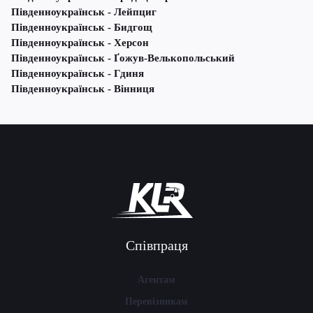
Південноукраїнськ - Лейпциг
Південноукраїнськ - Бидгощ
Південноукраїнськ - Херсон
Південноукраїнськ - Ґожув-Велькопольський
Південноукраїнськ - Гдиня
Південноукраїнськ - Вінниця
Співпраця
Агентам
Перевізникам