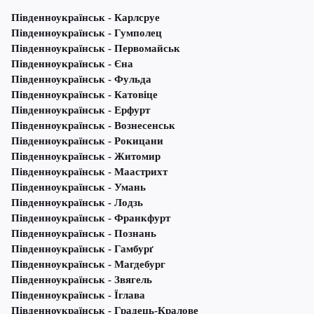
Південноукраїнськ - Карлсруе
Південноукраїнськ - Гумполец
Південноукраїнськ - Первомайськ
Південноукраїнськ - Єна
Південноукраїнськ - Фульда
Південноукраїнськ - Катовіце
Південноукраїнськ - Ерфурт
Південноукраїнськ - Вознесенськ
Південноукраїнськ - Рокицани
Південноукраїнськ - Житомир
Південноукраїнськ - Маастрихт
Південноукраїнськ - Умань
Південноукраїнськ - Лодзь
Південноукраїнськ - Франкфурт
Південноукраїнськ - Познань
Південноукраїнськ - Гамбурґ
Південноукраїнськ - Магдебург
Південноукраїнськ - Звягель
Південноукраїнськ - Їглава
Південноукраїнськ - Градець-Кралове