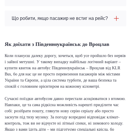
Що робити, якщо пасажир не встиг на рейс?
Як доїхати з Південноукраїнськ до Вроцлав
Коли плануєш далеку дорогу, хочеться, щоб усе пройшло без нервів
і зайвої метушні. У такому випадку найбільш логічний варіант –
купити квиток на автобус Південноукраїнськ – Вроцлав від KLR
Bus, бо для нас це не просто перевезення пасажирів між містами
України та Європи, а ціла система турботи, де ваша безпека та
спокій є головним орієнтиром на кожному кілометрі.
Сучасні поїздки автобусом давно перестали асоціюватися з втомою.
Навпаки, це та сама рідкісна можливість нарешті приділити час
собі: розібрати пошту, глянути нову серію серіалу або просто
заснути під тиху музику. За погоду всередині відповідає клімат-
контроль, тож ви не відчуєте ні літньої спеки, ні зимового холоду.
Якщо з вами їдуть діти – ми підготуємо спеціальні крісла, бо