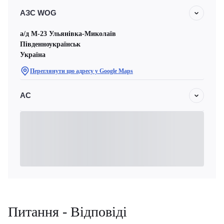
АЗС WOG
а/д М-23 Ульянівка-Миколаїв
Південноукраїнськ
Україна
Переглянути цю адресу у Google Maps
АС
Питання - Відповіді