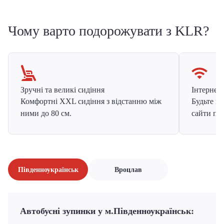
Чому варто подорожувати з KLR?
Зручні та великі сидіння
Інтернет в
Комфортні XXL сидіння з відстанню між
Будьте на
ними до 80 см.
сайти про
Південноукраїнськ
Вроцлав
Автобусні зупинки у м.Південноукраїнськ: