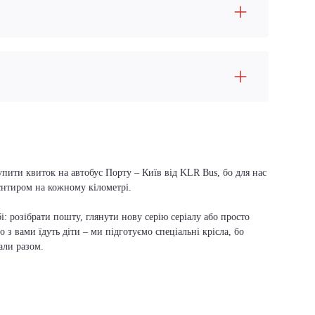
упити квиток на автобус Порту – Київ від KLR Bus, бо для нас
ієнтиром на кожному кілометрі.
і: розібрати пошту, глянути нову серію серіалу або просто
о з вами їдуть діти – ми підготуємо спеціальні крісла, бо
али разом.