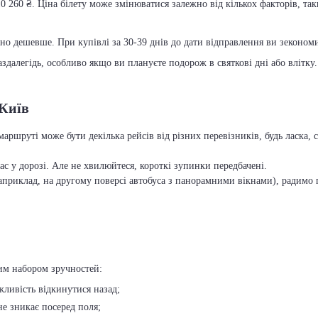
0 260 ₴. Ціна білету може змінюватися залежно від кількох факторів, так
чно дешевше. При купівлі за 30-39 днів до дати відправлення ви зекономит
далегідь, особливо якщо ви плануєте подорож в святкові дні або влітку.
 Київ
маршруті може бути декілька рейсів від різних перевізників, будь ласка
с у дорозі. Але не хвилюйтеся, короткі зупинки передбачені.
приклад, на другому поверсі автобуса з панорамними вікнами), радимо п
ним набором зручностей:
ожливість відкинутися назад;
 не зникає посеред поля;