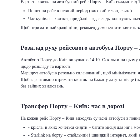
Вартість квитка на автобусний рейс Порту – Київ складає від 1
Попит на рейс в певний період (високий сезон, свята).
Час купівлі – квитки, придбані заздалегідь, коштують зна
Щоб отримати найкращі ціни, рекомендуємо купити квиток заз
Розклад руху рейсового автобуса Порту –
Автобус з Порту до Київ вирушає о 14:10. Оскільки на цьому 
щодо розкладу та вартості.
Маршрут автобусів ретельно спланований, щоб мінімізувати ча
Щоб гарантовано отримати квиток на бажану дату та місце (на
без зайвих хвилювань.
Трансфер Порту – Київ: час в дорозі
На кожен рейс Порту – Київ виходять сучасні автобуси з пов
- крісла, в яких хочеться сидіти – багато місця для ніг і м
- Starlink на борту – стабільний і швидкий інтернет, який