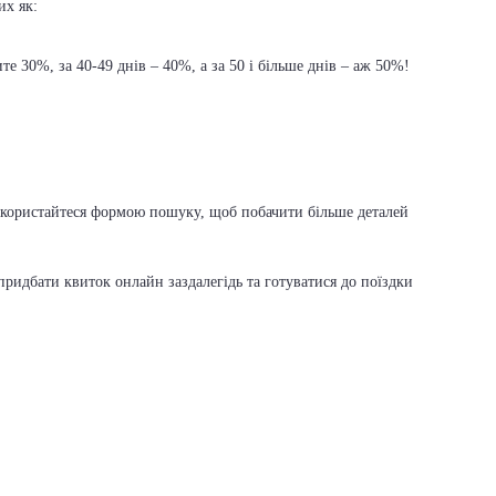
их як:
е 30%, за 40-49 днів – 40%, а за 50 і більше днів – аж 50%!
, скористайтеся формою пошуку, щоб побачити більше деталей
ридбати квиток онлайн заздалегідь та готуватися до поїздки