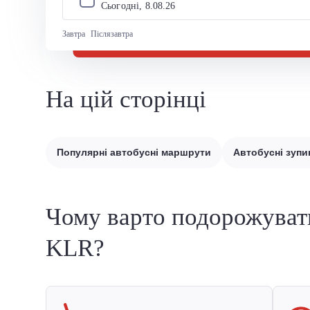
Сьогодні, 
8
.
08
.
26
Завтра
Післязавтра
На цій сторінці
Популярні автобусні маршрути
Автобусні зупи
Чому варто подорожуват
KLR?