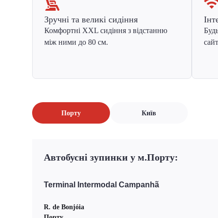
Зручні та великі сидіння
Інт
Комфортні XXL сидіння з відстанню
Будь
між ними до 80 см.
сайт
Порту
Київ
Автобусні зупинки у м.Порту:
Terminal Intermodal Campanhã
R. de Bonjóia
Порту