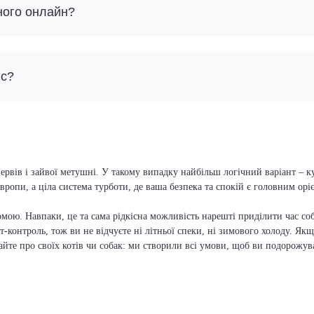
ного онлайн?
йс?
ервів і зайвої метушні. У такому випадку найбільш логічний варіант – к
вропи, а ціла система турботи, де ваша безпека та спокій є головним ор
мою. Навпаки, це та сама рідкісна можливість нарешті приділити час соб
т-контроль, тож ви не відчуєте ні літньої спеки, ні зимового холоду. Якщ
вайте про своїх котів чи собак: ми створили всі умови, щоб ви подорожув