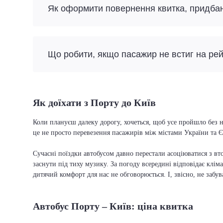
Як оформити повернення квитка, придба
Що робити, якщо пасажир не встиг на ре
Як доїхати з Порту до Київ
Коли плануєш далеку дорогу, хочеться, щоб усе пройшло без н
це не просто перевезення пасажирів між містами України та Є
Сучасні поїздки автобусом давно перестали асоціюватися з вто
заснути під тиху музику. За погоду всередині відповідає кліма
дитячий комфорт для нас не обговорюється. І, звісно, не забу
Автобус Порту – Київ: ціна квитка