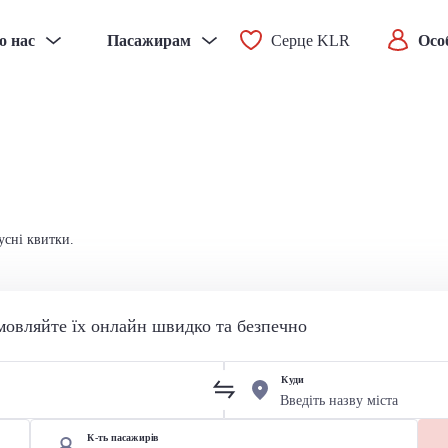
о нас
Пасажирам
Серце KLR
Осо
усні квитки.
мовляйте їх онлайн швидко та безпечно
Куди
К-ть пасажирів