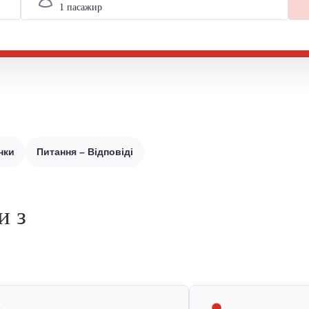
нки
Питання – Відповіді
и з