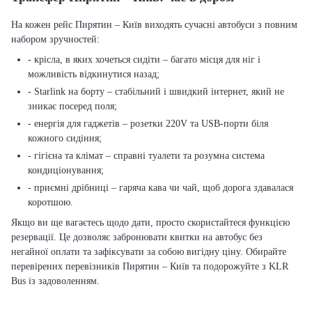
На кожен рейс Пирятин – Київ виходять сучасні автобуси з повним
набором зручностей:
- крісла, в яких хочеться сидіти – багато місця для ніг і
можливість відкинутися назад;
- Starlink на борту – стабільний і швидкий інтернет, який не
зникає посеред поля;
- енергія для гаджетів – розетки 220V та USB-порти біля
кожного сидіння;
- гігієна та клімат – справні туалети та розумна система
кондиціонування;
- приємні дрібниці – гаряча кава чи чай, щоб дорога здавалася
коротшою.
Якщо ви ще вагаєтесь щодо дати, просто скористайтеся функцією
резервації. Це дозволяє забронювати квитки на автобус без
негайної оплати та зафіксувати за собою вигідну ціну. Обирайте
перевірених перевізників Пирятин – Київ та подорожуйте з KLR
Bus із задоволенням.