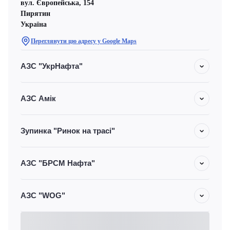
вул. Європейська, 154
Пирятин
Україна
Переглянути цю адресу у Google Maps
АЗС "УкрНафта"
АЗС Амік
Зупинка "Ринок на трасі"
АЗС "БРСМ Нафта"
АЗС "WOG"