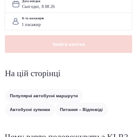
Дата поїздки
Сьогодні, 
8
.
08
.
26
К-ть пасажирів
Знайти квитки
На цій сторінці
Популярні автобусні маршрути
Автобусні зупинки
Питання – Відповіді
Чому варто подорожувати з KLR?