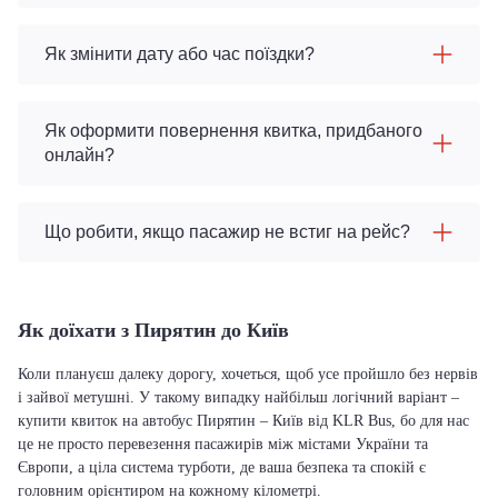
Як змінити дату або час поїздки?
Як оформити повернення квитка, придбаного
онлайн?
Що робити, якщо пасажир не встиг на рейс?
Як доїхати з Пирятин до Київ
Коли плануєш далеку дорогу, хочеться, щоб усе пройшло без нервів
і зайвої метушні. У такому випадку найбільш логічний варіант –
купити квиток на автобус Пирятин – Київ від KLR Bus, бо для нас
це не просто перевезення пасажирів між містами України та
Європи, а ціла система турботи, де ваша безпека та спокій є
головним орієнтиром на кожному кілометрі.