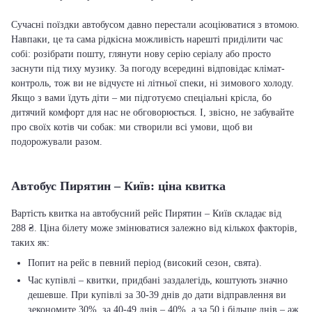
Сучасні поїздки автобусом давно перестали асоціюватися з втомою.
Навпаки, це та сама рідкісна можливість нарешті приділити час
собі: розібрати пошту, глянути нову серію серіалу або просто
заснути під тиху музику. За погоду всередині відповідає клімат-
контроль, тож ви не відчуєте ні літньої спеки, ні зимового холоду.
Якщо з вами їдуть діти – ми підготуємо спеціальні крісла, бо
дитячий комфорт для нас не обговорюється. І, звісно, не забувайте
про своїх котів чи собак: ми створили всі умови, щоб ви
подорожували разом.
Автобус Пирятин – Київ: ціна квитка
Вартість квитка на автобусний рейс Пирятин – Київ складає від
288 ₴. Ціна білету може змінюватися залежно від кількох факторів,
таких як:
Попит на рейс в певний період (високий сезон, свята).
Час купівлі – квитки, придбані заздалегідь, коштують значно
дешевше. При купівлі за 30-39 днів до дати відправлення ви
зекономите 30%, за 40-49 днів – 40%, а за 50 і більше днів – аж