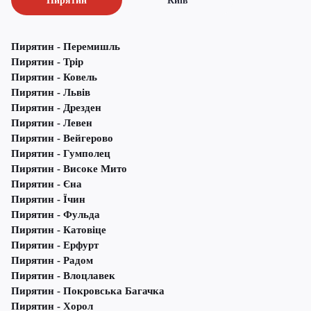
Пирятин
Київ
Пирятин - Перемишль
Пирятин - Трір
Пирятин - Ковель
Пирятин - Львів
Пирятин - Дрезден
Пирятин - Левен
Пирятин - Вейгерово
Пирятин - Гумполец
Пирятин - Високе Мито
Пирятин - Єна
Пирятин - Їчин
Пирятин - Фульда
Пирятин - Катовіце
Пирятин - Ерфурт
Пирятин - Радом
Пирятин - Влоцлавек
Пирятин - Покровська Багачка
Пирятин - Хорол