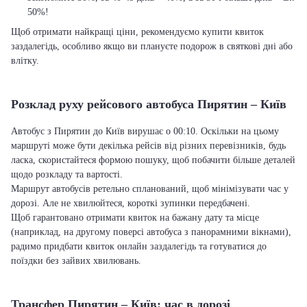
50%!
Щоб отримати найкращі ціни, рекомендуємо купити квиток
заздалегідь, особливо якщо ви плануєте подорож в святкові дні або
влітку.
Розклад руху рейсового автобуса Пирятин – Київ
Автобус з Пирятин до Київ вирушає о 00:10. Оскільки на цьому
маршруті може бути декілька рейсів від різних перевізників, будь
ласка, скористайтеся формою пошуку, щоб побачити більше деталей
щодо розкладу та вартості.
Маршрут автобусів ретельно спланований, щоб мінімізувати час у
дорозі. Але не хвилюйтеся, короткі зупинки передбачені.
Щоб гарантовано отримати квиток на бажану дату та місце
(наприклад, на другому поверсі автобуса з панорамними вікнами),
радимо придбати квиток онлайн заздалегідь та готуватися до
поїздки без зайвих хвилювань.
Трансфер Пирятин – Київ: час в дорозі