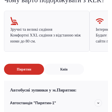
Зручні та великі сидіння
Інтернет в
Комфортні XXL сидіння з відстанню між
Будьте на
ними до 80 см.
сайти про
Пирятин
Київ
Автобусні зупинки у м.Пирятин:
Автостанція "Пирятин-1"