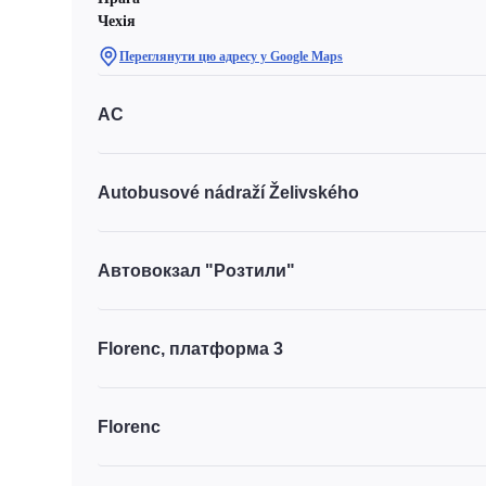
Чехiя
Переглянути цю адресу у Google Maps
АС
Autobusové nádraží Želivského
Автовокзал "Розтили"
Florenc, платформа 3
Florenc