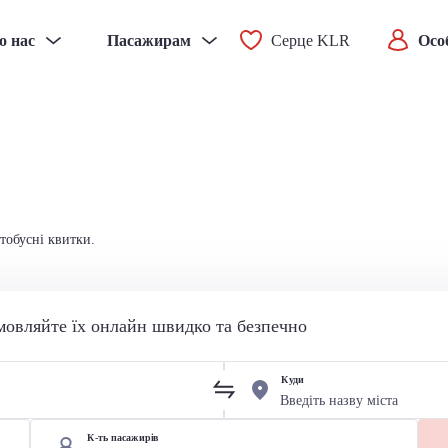
о нас
Пасажирам
Серце KLR
Осо
втобусні квитки.
мовляйте їх онлайн швидко та безпечно
Куди
К-ть пасажирів