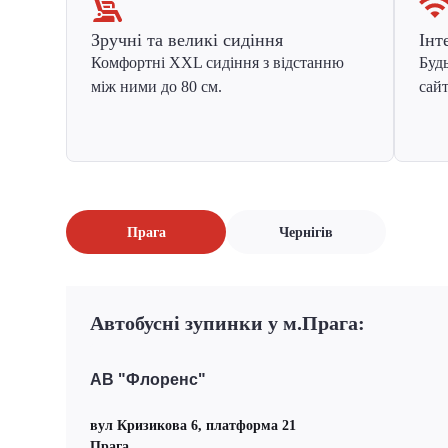
Зручні та великі сидіння
Інт
Комфортні XXL сидіння з відстанню
Будь
між ними до 80 см.
сайт
Прага
Чернігів
Автобусні зупинки у м.Прага:
АВ "Флоренс"
вул Кризикова 6, платформа 21
Прага