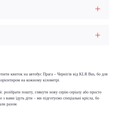
пити квиток на автобус Прага – Чернігів від KLR Bus, бо для
м орієнтиром на кожному кілометрі.
і: розібрати пошту, глянути нову серію серіалу або просто
о з вами їдуть діти – ми підготуємо спеціальні крісла, бо
али разом.