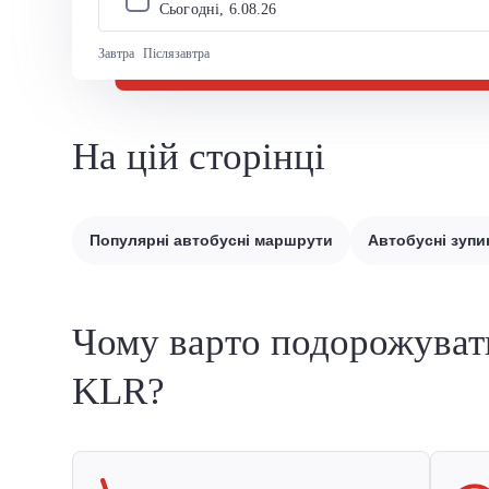
Сьогодні, 
6
.
08
.
26
Завтра
Післязавтра
На цій сторінці
Популярні автобусні маршрути
Автобусні зупи
Чому варто подорожуват
KLR?