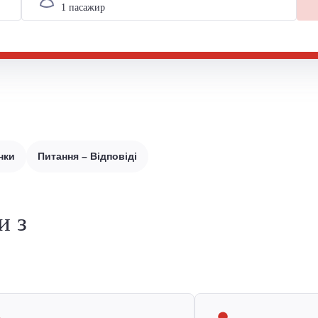
нки
Питання – Відповіді
и з