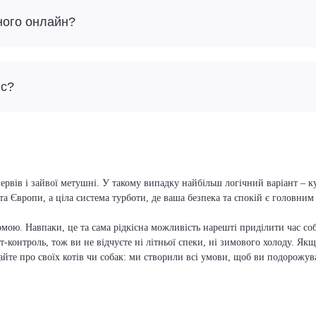
ного онлайн?
йс?
ервів і зайвої метушні. У такому випадку найбільш логічний варіант – ку
та Європи, а ціла система турботи, де ваша безпека та спокій є головни
мою. Навпаки, це та сама рідкісна можливість нарешті приділити час соб
т-контроль, тож ви не відчуєте ні літньої спеки, ні зимового холоду. Якщ
вайте про своїх котів чи собак: ми створили всі умови, щоб ви подорожув