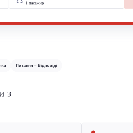
нки
Питання – Відповіді
и з