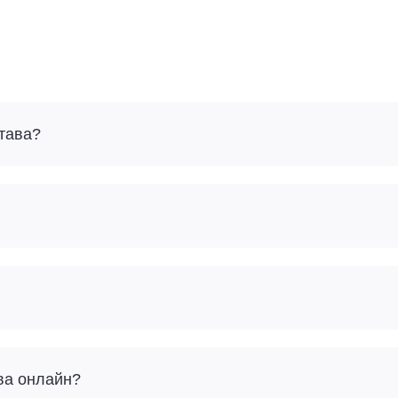
лтава?
ава онлайн?