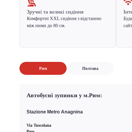
Зручні та великі сидіння
Інт
Комфортні XXL сидіння з відстанню
Будь
між ними до 80 см.
сайт
Рим
Полтава
Автобусні зупинки у м.Рим:
Stazione Metro Anagnina
Via Tuscolana
Рим