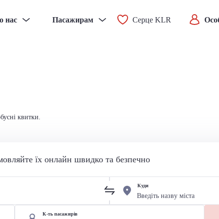
о нас
Пасажирам
Серце KLR
Осо
обусні квитки.
мовляйте їх онлайн швидко та безпечно
Куди
К-ть пасажирів