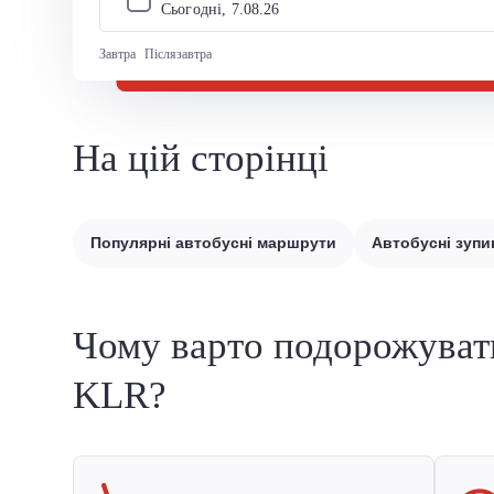
Сьогодні, 
7
.
08
.
26
Завтра
Післязавтра
На цій сторінці
Популярні автобусні маршрути
Автобусні зупи
Чому варто подорожуват
KLR?