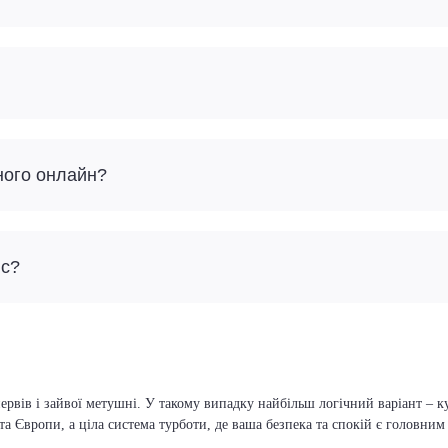
ного онлайн?
йс?
ервів і зайвої метушні. У такому випадку найбільш логічний варіант – к
та Європи, а ціла система турботи, де ваша безпека та спокій є головни