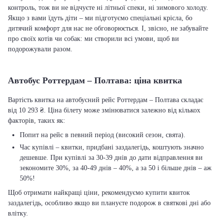
контроль, тож ви не відчуєте ні літньої спеки, ні зимового холоду.
Якщо з вами їдуть діти – ми підготуємо спеціальні крісла, бо
дитячий комфорт для нас не обговорюється. І, звісно, не забувайте
про своїх котів чи собак: ми створили всі умови, щоб ви
подорожували разом.
Автобус Роттердам – Полтава: ціна квитка
Вартість квитка на автобусний рейс Роттердам – Полтава складає
від 10 293 ₴. Ціна білету може змінюватися залежно від кількох
факторів, таких як:
Попит на рейс в певний період (високий сезон, свята).
Час купівлі – квитки, придбані заздалегідь, коштують значно
дешевше. При купівлі за 30-39 днів до дати відправлення ви
зекономите 30%, за 40-49 днів – 40%, а за 50 і більше днів – аж
50%!
Щоб отримати найкращі ціни, рекомендуємо купити квиток
заздалегідь, особливо якщо ви плануєте подорож в святкові дні або
влітку.