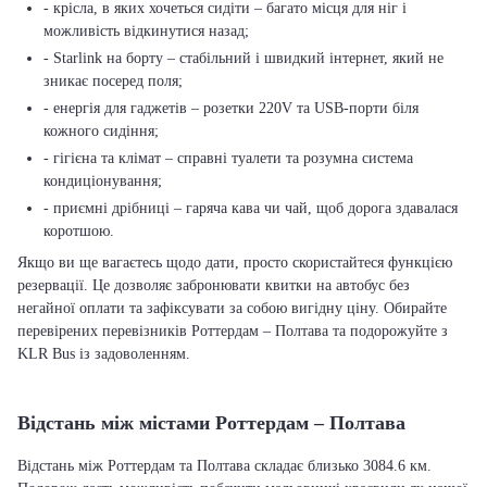
- крісла, в яких хочеться сидіти – багато місця для ніг і
можливість відкинутися назад;
- Starlink на борту – стабільний і швидкий інтернет, який не
зникає посеред поля;
- енергія для гаджетів – розетки 220V та USB-порти біля
кожного сидіння;
- гігієна та клімат – справні туалети та розумна система
кондиціонування;
- приємні дрібниці – гаряча кава чи чай, щоб дорога здавалася
коротшою.
Якщо ви ще вагаєтесь щодо дати, просто скористайтеся функцією
резервації. Це дозволяє забронювати квитки на автобус без
негайної оплати та зафіксувати за собою вигідну ціну. Обирайте
перевірених перевізників Роттердам – Полтава та подорожуйте з
KLR Bus із задоволенням.
Відстань між містами Роттердам – Полтава
Відстань між Роттердам та Полтава складає близько 3084.6 км.