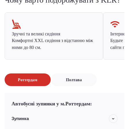
Зручні та великі сидіння
Інтернет в
Комфортні XXL сидіння з відстанню між
Будьте на
ними до 80 см.
сайти про
Роттердам
Полтава
Автобусні зупинки у м.Роттердам:
Зупинка