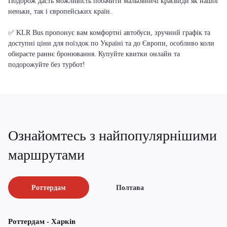
Подорож дасть можливість побачити мальовничі краєвиди як нашої
неньки, так і європейських країн.
✅ KLR Bus пропонує вам комфортні автобуси, зручний графік та
доступні ціни для поїздок по Україні та до Європи, особливо коли
обираєте раннє бронювання. Купуйте квитки онлайн та
подорожуйте без турбот!
Ознайомтесь з найпопулярнішими
маршрутами
Роттердам
Полтава
Роттердам - Харків