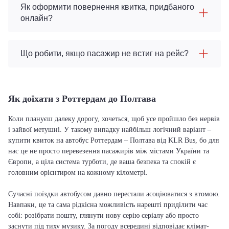
Як оформити повернення квитка, придбаного
онлайн?
Що робити, якщо пасажир не встиг на рейс?
Як доїхати з Роттердам до Полтава
Коли плануєш далеку дорогу, хочеться, щоб усе пройшло без нервів
і зайвої метушні. У такому випадку найбільш логічний варіант –
купити квиток на автобус Роттердам – Полтава від KLR Bus, бо для
нас це не просто перевезення пасажирів між містами України та
Європи, а ціла система турботи, де ваша безпека та спокій є
головним орієнтиром на кожному кілометрі.
Сучасні поїздки автобусом давно перестали асоціюватися з втомою.
Навпаки, це та сама рідкісна можливість нарешті приділити час
собі: розібрати пошту, глянути нову серію серіалу або просто
заснути під тиху музику. За погоду всередині відповідає клімат-