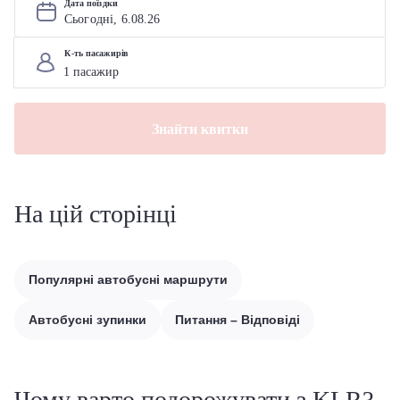
Дата поїздки
Сьогодні, 
6
.
08
.
26
К-ть пасажирів
Знайти квитки
На цій сторінці
Популярні автобусні маршрути
Автобусні зупинки
Питання – Відповіді
Чому варто подорожувати з KLR?