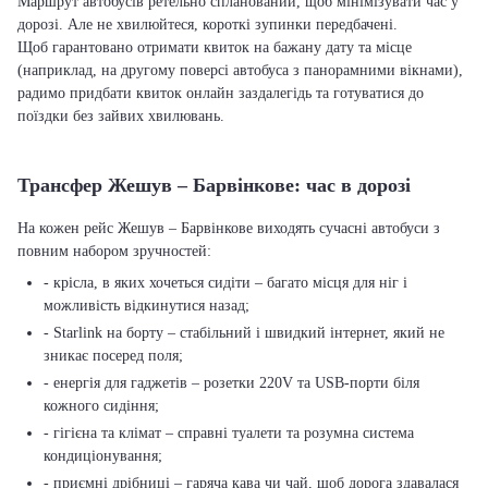
Маршрут автобусів ретельно спланований, щоб мінімізувати час у
дорозі. Але не хвилюйтеся, короткі зупинки передбачені.
Щоб гарантовано отримати квиток на бажану дату та місце
(наприклад, на другому поверсі автобуса з панорамними вікнами),
радимо придбати квиток онлайн заздалегідь та готуватися до
поїздки без зайвих хвилювань.
Трансфер Жешув – Барвінкове: час в дорозі
На кожен рейс Жешув – Барвінкове виходять сучасні автобуси з
повним набором зручностей:
- крісла, в яких хочеться сидіти – багато місця для ніг і
можливість відкинутися назад;
- Starlink на борту – стабільний і швидкий інтернет, який не
зникає посеред поля;
- енергія для гаджетів – розетки 220V та USB-порти біля
кожного сидіння;
- гігієна та клімат – справні туалети та розумна система
кондиціонування;
- приємні дрібниці – гаряча кава чи чай, щоб дорога здавалася