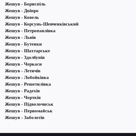
Жешув - Бориспіль
Жешув - Дніпро
Жешув - Ковель
Жешув - Корсунь-Шевченківський
Жешув - Петропавлівка
Жешув - Львів
Жешув - Бутенки
Жешув - Шахтарське
Жешув - Здолбунів
Жешув - Черкаси
Жешув - Летичів
Жешув - Лобойківка
Жешув - Решетилівка
Жешув - Радехів
Жешув - Чортків
Жешув - Підволочиськ
Жешув - Первомайськ
Жешув - Заболотів