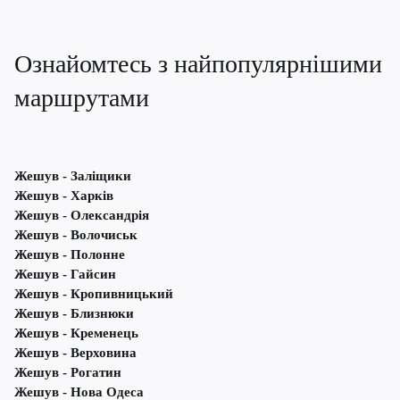
Ознайомтесь з найпопулярнішими
маршрутами
Жешув - Заліщики
Жешув - Харків
Жешув - Олександрія
Жешув - Волочиськ
Жешув - Полонне
Жешув - Гайсин
Жешув - Кропивницький
Жешув - Близнюки
Жешув - Кременець
Жешув - Верховина
Жешув - Рогатин
Жешув - Нова Одеса