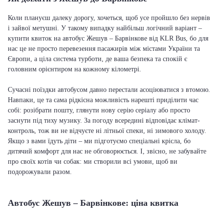
Коли плануєш далеку дорогу, хочеться, щоб усе пройшло без нервів
і зайвої метушні. У такому випадку найбільш логічний варіант –
купити квиток на автобус Жешув – Барвінкове від KLR Bus, бо для
нас це не просто перевезення пасажирів між містами України та
Європи, а ціла система турботи, де ваша безпека та спокій є
головним орієнтиром на кожному кілометрі.
Сучасні поїздки автобусом давно перестали асоціюватися з втомою.
Навпаки, це та сама рідкісна можливість нарешті приділити час
собі: розібрати пошту, глянути нову серію серіалу або просто
заснути під тиху музику. За погоду всередині відповідає клімат-
контроль, тож ви не відчуєте ні літньої спеки, ні зимового холоду.
Якщо з вами їдуть діти – ми підготуємо спеціальні крісла, бо
дитячий комфорт для нас не обговорюється. І, звісно, не забувайте
про своїх котів чи собак: ми створили всі умови, щоб ви
подорожували разом.
Автобус Жешув – Барвінкове: ціна квитка