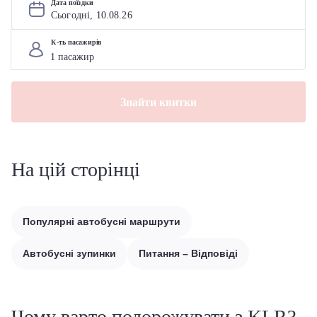
Дата поїздки
Сьогодні, 
10
.
08
.
26
К-ть пасажирів
Знайти квитки
На цій сторінці
Популярні автобусні маршрути
Автобусні зупинки
Питання – Відповіді
Чому варто подорожувати з KLR?