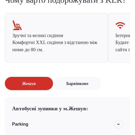
Зручні та великі сидіння
Інтернет в
Комфортні XXL сидіння з відстанню між
Будьте на
ними до 80 см.
сайти про
Жешув
Барвінкове
Автобусні зупинки у м.Жешув:
Parking