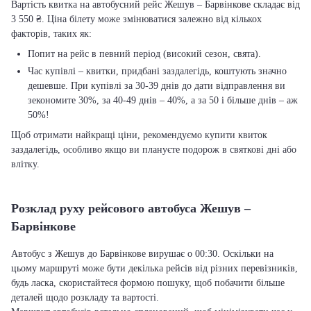
Вартість квитка на автобусний рейс Жешув – Барвінкове складає від
3 550 ₴. Ціна білету може змінюватися залежно від кількох
факторів, таких як:
Попит на рейс в певний період (високий сезон, свята).
Час купівлі – квитки, придбані заздалегідь, коштують значно
дешевше. При купівлі за 30-39 днів до дати відправлення ви
зекономите 30%, за 40-49 днів – 40%, а за 50 і більше днів – аж
50%!
Щоб отримати найкращі ціни, рекомендуємо купити квиток
заздалегідь, особливо якщо ви плануєте подорож в святкові дні або
влітку.
Розклад руху рейсового автобуса Жешув –
Барвінкове
Автобус з Жешув до Барвінкове вирушає о 00:30. Оскільки на
цьому маршруті може бути декілька рейсів від різних перевізників,
будь ласка, скористайтеся формою пошуку, щоб побачити більше
деталей щодо розкладу та вартості.