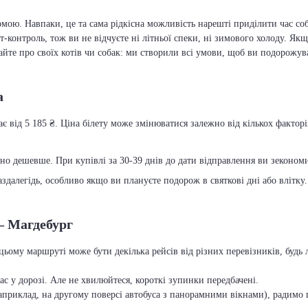
мою. Навпаки, це та сама рідкісна можливість нарешті приділити час соб
т-контроль, тож ви не відчуєте ні літньої спеки, ні зимового холоду. Якщ
вайте про своїх котів чи собак: ми створили всі умови, щоб ви подорожув
а
є від 5 185 ₴. Ціна білету може змінюватися залежно від кількох факторів
чно дешевше. При купівлі за 30-39 днів до дати відправлення ви зекономит
далегідь, особливо якщо ви плануєте подорож в святкові дні або влітку.
– Магдебург
цьому маршруті може бути декілька рейсів від різних перевізників, буд
с у дорозі. Але не хвилюйтеся, короткі зупинки передбачені.
приклад, на другому поверсі автобуса з панорамними вікнами), радимо п