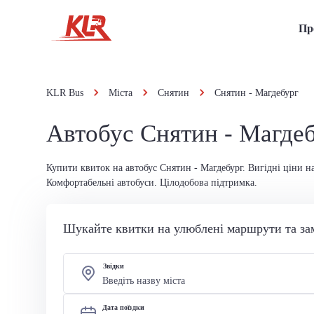
Пр
KLR Bus
Міста
Снятин
Снятин - Магдебург
Автобус Снятин - Магде
Купити квиток на автобус Снятин - Магдебург. Вигідні ціни на
Комфортабельні автобуси. Цілодобова підтримка.
Шукайте квитки на улюблені маршрути та за
Звідки
Дата поїздки