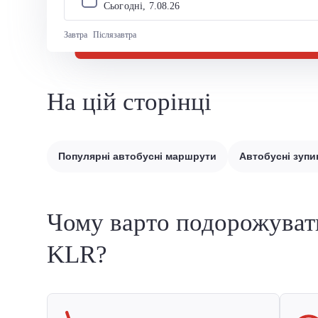
Сьогодні, 
7
.
08
.
26
Завтра
Післязавтра
На цій сторінці
Популярні автобусні маршрути
Автобусні зупи
Чому варто подорожуват
KLR?