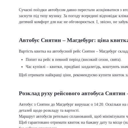
Сучасні поїздки автобусом давно перестали асоціюватися з вто
заснути під тиху музику. За погоду всередині відповідає кліма
дитячий комфорт для нас не обговорюється. І, звісно, не забу
Автобус Снятин – Магдебург: ціна квитк
Вартість квитка на автобусний рейс Снятин – Магдебург склада
Попит на рейс в певний період (високий сезон, свята).
Час купівлі – квитки, придбані заздалегідь, коштують зна
Щоб отримати найкращі ціни, рекомендуємо купити квиток заз
Розклад руху рейсового автобуса Снятин 
Автобус з Снятин до Магдебург вирушає о 14:20. Оскільки на 
деталей щодо розкладу та вартості.
Маршрут автобусів ретельно спланований, щоб мінімізувати ча
Щоб гарантовано отримати квиток на бажану дату та місце (на