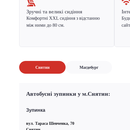
Зручні та великі сидіння
Інт
Комфортні XXL сидіння з відстанню
Будь
між ними до 80 см.
сайт
Снятин
Магдебург
Автобусні зупинки у м.Снятин:
Зупинка
вул. Тараса Шевченка, 70
Снятин