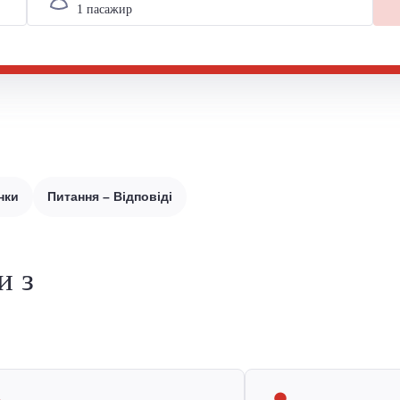
нки
Питання – Відповіді
и з