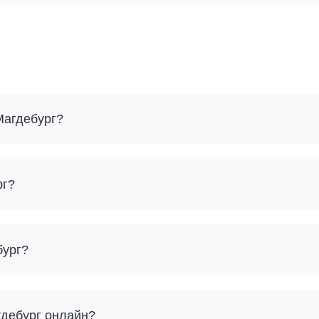
Магдебург?
рг?
бург?
гдебург онлайн?