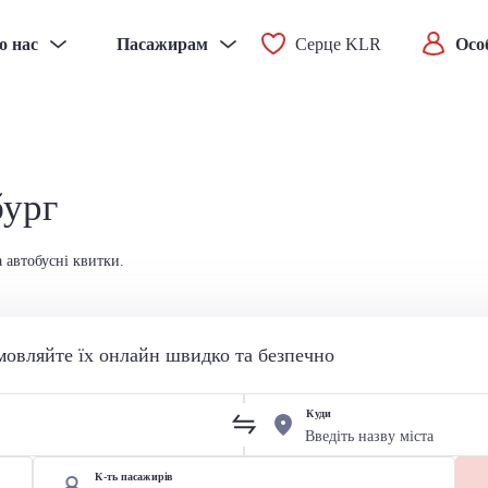
о нас
Пасажирам
Серце KLR
Осо
бург
 автобусні квитки.
мовляйте їх онлайн швидко та безпечно
Куди
К-ть пасажирів