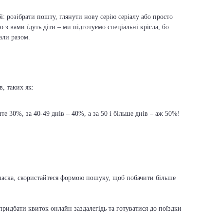
і: розібрати пошту, глянути нову серію серіалу або просто
о з вами їдуть діти – ми підготуємо спеціальні крісла, бо
али разом.
, таких як:
е 30%, за 40-49 днів – 40%, а за 50 і більше днів – аж 50%!
ь ласка, скористайтеся формою пошуку, щоб побачити більше
ридбати квиток онлайн заздалегідь та готуватися до поїздки