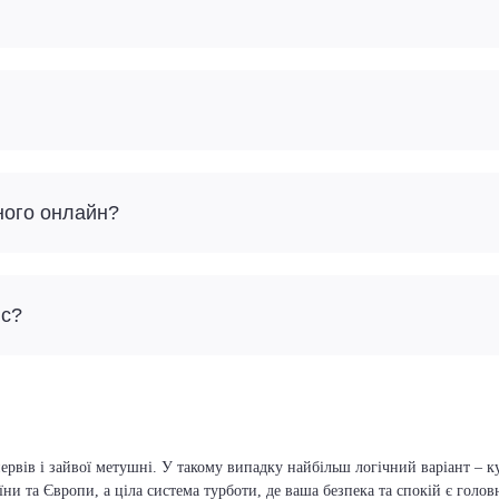
ного онлайн?
йс?
ервів і зайвої метушні. У такому випадку найбільш логічний варіант – к
їни та Європи, а ціла система турботи, де ваша безпека та спокій є голо