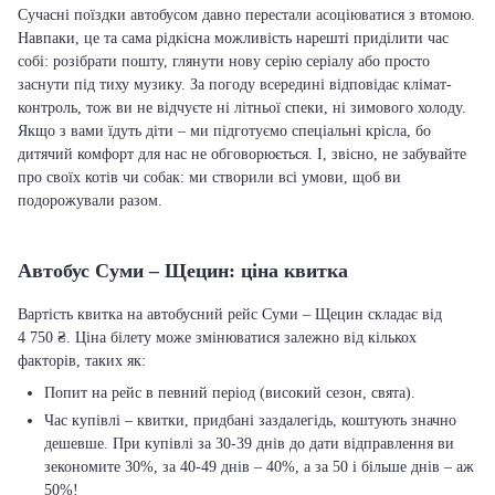
Сучасні поїздки автобусом давно перестали асоціюватися з втомою.
Навпаки, це та сама рідкісна можливість нарешті приділити час
собі: розібрати пошту, глянути нову серію серіалу або просто
заснути під тиху музику. За погоду всередині відповідає клімат-
контроль, тож ви не відчуєте ні літньої спеки, ні зимового холоду.
Якщо з вами їдуть діти – ми підготуємо спеціальні крісла, бо
дитячий комфорт для нас не обговорюється. І, звісно, не забувайте
про своїх котів чи собак: ми створили всі умови, щоб ви
подорожували разом.
Автобус Суми – Щецин: ціна квитка
Вартість квитка на автобусний рейс Суми – Щецин складає від
4 750 ₴. Ціна білету може змінюватися залежно від кількох
факторів, таких як:
Попит на рейс в певний період (високий сезон, свята).
Час купівлі – квитки, придбані заздалегідь, коштують значно
дешевше. При купівлі за 30-39 днів до дати відправлення ви
зекономите 30%, за 40-49 днів – 40%, а за 50 і більше днів – аж
50%!