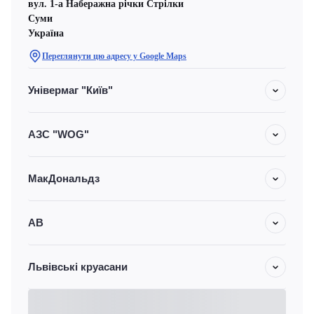
вул. 1-а Наберажна річки Стрілки
Суми
Україна
Переглянути цю адресу у Google Maps
Універмаг "Київ"
АЗС "WOG"
МакДональдз
АВ
Львівські круасани