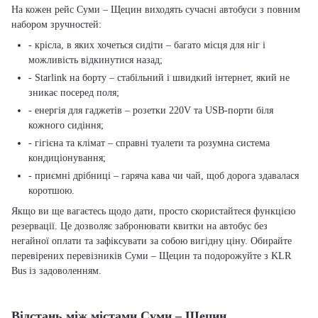
На кожен рейс Суми – Щецин виходять сучасні автобуси з повним
набором зручностей:
- крісла, в яких хочеться сидіти – багато місця для ніг і
можливість відкинутися назад;
- Starlink на борту – стабільний і швидкий інтернет, який не
зникає посеред поля;
- енергія для гаджетів – розетки 220V та USB-порти біля
кожного сидіння;
- гігієна та клімат – справні туалети та розумна система
кондиціонування;
- приємні дрібниці – гаряча кава чи чай, щоб дорога здавалася
коротшою.
Якщо ви ще вагаєтесь щодо дати, просто скористайтеся функцією
резервації. Це дозволяє забронювати квитки на автобус без
негайної оплати та зафіксувати за собою вигідну ціну. Обирайте
перевірених перевізників Суми – Щецин та подорожуйте з KLR
Bus із задоволенням.
Відстань між містами Суми – Щецин