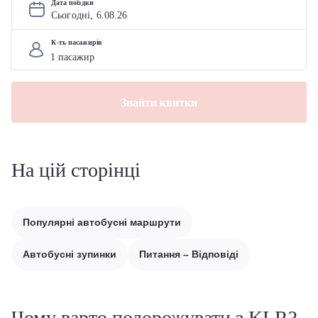
Дата поїздки
Сьогодні, 
6
.
08
.
26
К-ть пасажирів
Знайти квитки
На цій сторінці
Популярні автобусні маршрути
Автобусні зупинки
Питання – Відповіді
Чому варто подорожувати з KLR?