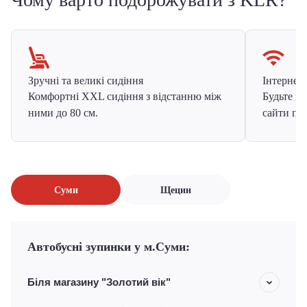
Зручні та великі сидіння
Інтернет в
Комфортні XXL сидіння з відстанню між
Будьте на
ними до 80 см.
сайти про
Суми
Щецин
Автобусні зупинки у м.Суми:
Біля магазину "Золотий вік"