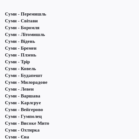
Суми - Перемишль
Суми - Світави
Суми - Боромля
Суми - Літомишль
Суми - Відень
Суми - Бремен
Суми - Плзень
Суми - Трір
Суми - Ковель
Суми - Будапешт
Суми - Милорадове
Суми - Левен
Суми - Варшава
Суми - Карлсруе
Суми - Вейгерово
Суми - Гумполец
Суми - Високе Мито
Суми - Охтирка
Суми - Єна