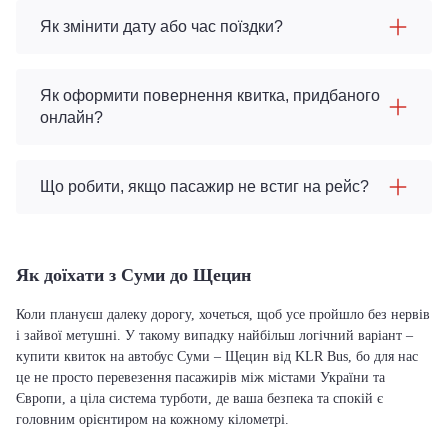
Як змінити дату або час поїздки?
Як оформити повернення квитка, придбаного
онлайн?
Що робити, якщо пасажир не встиг на рейс?
Як доїхати з Суми до Щецин
Коли плануєш далеку дорогу, хочеться, щоб усе пройшло без нервів
і зайвої метушні. У такому випадку найбільш логічний варіант –
купити квиток на автобус Суми – Щецин від KLR Bus, бо для нас
це не просто перевезення пасажирів між містами України та
Європи, а ціла система турботи, де ваша безпека та спокій є
головним орієнтиром на кожному кілометрі.