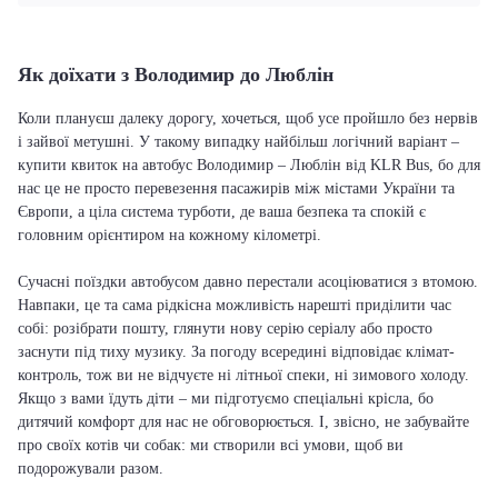
Як доїхати з Володимир до Люблін
Коли плануєш далеку дорогу, хочеться, щоб усе пройшло без нервів
і зайвої метушні. У такому випадку найбільш логічний варіант –
купити квиток на автобус Володимир – Люблін від KLR Bus, бо для
нас це не просто перевезення пасажирів між містами України та
Європи, а ціла система турботи, де ваша безпека та спокій є
головним орієнтиром на кожному кілометрі.
Сучасні поїздки автобусом давно перестали асоціюватися з втомою.
Навпаки, це та сама рідкісна можливість нарешті приділити час
собі: розібрати пошту, глянути нову серію серіалу або просто
заснути під тиху музику. За погоду всередині відповідає клімат-
контроль, тож ви не відчуєте ні літньої спеки, ні зимового холоду.
Якщо з вами їдуть діти – ми підготуємо спеціальні крісла, бо
дитячий комфорт для нас не обговорюється. І, звісно, не забувайте
про своїх котів чи собак: ми створили всі умови, щоб ви
подорожували разом.