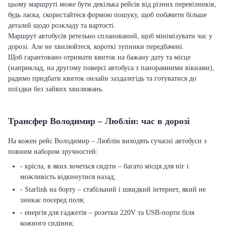
цьому маршруті може бути декілька рейсів від різних перевізників,
будь ласка, скористайтеся формою пошуку, щоб побачити більше
деталей щодо розкладу та вартості.
Маршрут автобусів ретельно спланований, щоб мінімізувати час у
дорозі. Але не хвилюйтеся, короткі зупинки передбачені.
Щоб гарантовано отримати квиток на бажану дату та місце
(наприклад, на другому поверсі автобуса з панорамними вікнами),
радимо придбати квиток онлайн заздалегідь та готуватися до
поїздки без зайвих хвилювань.
Трансфер Володимир – Люблін: час в дорозі
На кожен рейс Володимир – Люблін виходять сучасні автобуси з
повним набором зручностей:
- крісла, в яких хочеться сидіти – багато місця для ніг і
можливість відкинутися назад;
- Starlink на борту – стабільний і швидкий інтернет, який не
зникає посеред поля;
- енергія для гаджетів – розетки 220V та USB-порти біля
кожного сидіння;