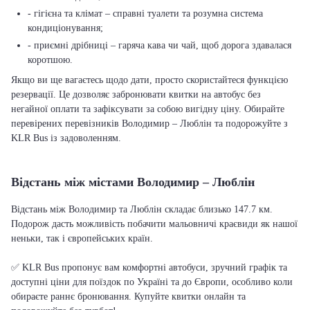
- гігієна та клімат – справні туалети та розумна система
кондиціонування;
- приємні дрібниці – гаряча кава чи чай, щоб дорога здавалася
коротшою.
Якщо ви ще вагаєтесь щодо дати, просто скористайтеся функцією
резервації. Це дозволяє забронювати квитки на автобус без
негайної оплати та зафіксувати за собою вигідну ціну. Обирайте
перевірених перевізників Володимир – Люблін та подорожуйте з
KLR Bus із задоволенням.
Відстань між містами Володимир – Люблін
Відстань між Володимир та Люблін складає близько 147.7 км.
Подорож дасть можливість побачити мальовничі краєвиди як нашої
неньки, так і європейських країн.
✅ KLR Bus пропонує вам комфортні автобуси, зручний графік та
доступні ціни для поїздок по Україні та до Європи, особливо коли
обираєте раннє бронювання. Купуйте квитки онлайн та