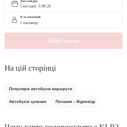
Дата поїздки
Сьогодні, 
6
.
08
.
26
К-ть пасажирів
Знайти квитки
На цій сторінці
Популярні автобусні маршрути
Автобусні зупинки
Питання – Відповіді
Чому варто подорожувати з KLR?