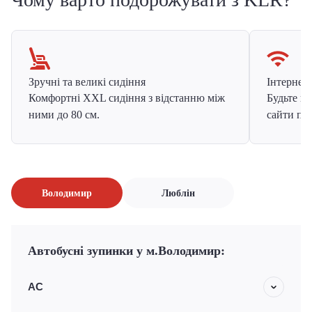
Зручні та великі сидіння
Інтернет в
Комфортні XXL сидіння з відстанню між
Будьте на
ними до 80 см.
сайти про
Володимир
Люблін
Автобусні зупинки у м.Володимир:
АС