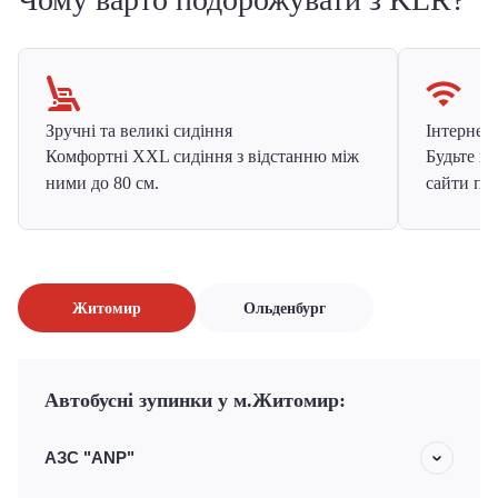
Зручні та великі сидіння
Інтернет в
Комфортні XXL сидіння з відстанню між
Будьте на
ними до 80 см.
сайти про
Житомир
Ольденбург
Автобусні зупинки у м.Житомир:
АЗС "ANP"