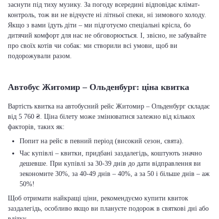
заснути під тиху музику. За погоду всередині відповідає клімат-
контроль, тож ви не відчуєте ні літньої спеки, ні зимового холоду.
Якщо з вами їдуть діти – ми підготуємо спеціальні крісла, бо
дитячий комфорт для нас не обговорюється. І, звісно, не забувайте
про своїх котів чи собак: ми створили всі умови, щоб ви
подорожували разом.
Автобус Житомир – Ольденбург: ціна квитка
Вартість квитка на автобусний рейс Житомир – Ольденбург складає
від 5 760 ₴. Ціна білету може змінюватися залежно від кількох
факторів, таких як:
Попит на рейс в певний період (високий сезон, свята).
Час купівлі – квитки, придбані заздалегідь, коштують значно
дешевше. При купівлі за 30-39 днів до дати відправлення ви
зекономите 30%, за 40-49 днів – 40%, а за 50 і більше днів – аж
50%!
Щоб отримати найкращі ціни, рекомендуємо купити квиток
заздалегідь, особливо якщо ви плануєте подорож в святкові дні або
влітку.