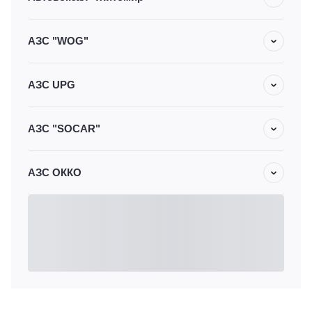
АЗС "WOG"
АЗС UPG
АЗС "SOCAR"
АЗС ОККО