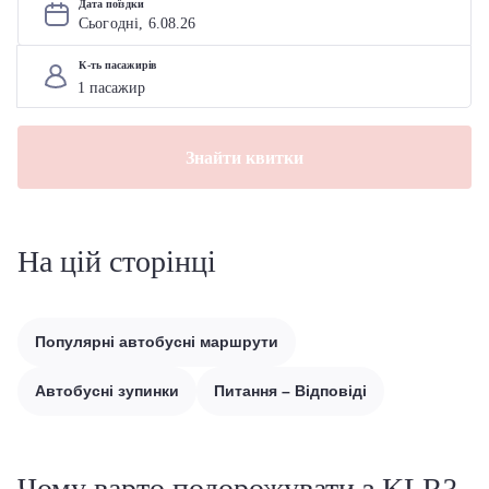
Дата поїздки
Сьогодні, 
6
.
08
.
26
К-ть пасажирів
Знайти квитки
На цій сторінці
Популярні автобусні маршрути
Автобусні зупинки
Питання – Відповіді
Чому варто подорожувати з KLR?