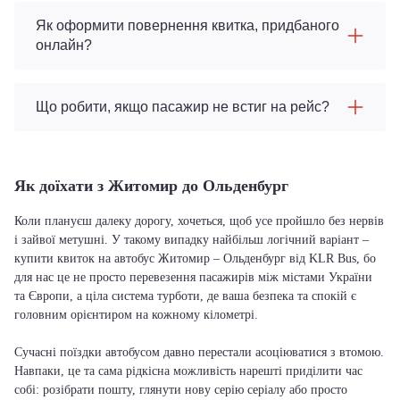
Як оформити повернення квитка, придбаного
онлайн?
Що робити, якщо пасажир не встиг на рейс?
Як доїхати з Житомир до Ольденбург
Коли плануєш далеку дорогу, хочеться, щоб усе пройшло без нервів
і зайвої метушні. У такому випадку найбільш логічний варіант –
купити квиток на автобус Житомир – Ольденбург від KLR Bus, бо
для нас це не просто перевезення пасажирів між містами України
та Європи, а ціла система турботи, де ваша безпека та спокій є
головним орієнтиром на кожному кілометрі.
Сучасні поїздки автобусом давно перестали асоціюватися з втомою.
Навпаки, це та сама рідкісна можливість нарешті приділити час
собі: розібрати пошту, глянути нову серію серіалу або просто