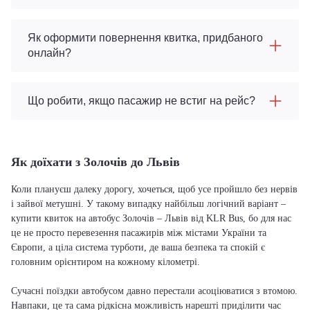
Як оформити повернення квитка, придбаного
онлайн?
Що робити, якщо пасажир не встиг на рейс?
Як доїхати з Золочів до Львів
Коли плануєш далеку дорогу, хочеться, щоб усе пройшло без нервів
і зайвої метушні. У такому випадку найбільш логічний варіант –
купити квиток на автобус Золочів – Львів від KLR Bus, бо для нас
це не просто перевезення пасажирів між містами України та
Європи, а ціла система турботи, де ваша безпека та спокій є
головним орієнтиром на кожному кілометрі.
Сучасні поїздки автобусом давно перестали асоціюватися з втомою.
Навпаки, це та сама рідкісна можливість нарешті приділити час