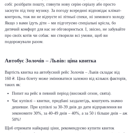
собі: розібрати пошту, глянути нову серію серіалу або просто
заснути під тиху музику. За погоду всередині відповідає клімат-
контроль, тож ви не відчуєте ні літньої спеки, ні зимового холоду.
Якщо з вами їдуть діти – ми підготуємо спеціальні крісла, бо
дитячий комфорт для нас не обговорюється. І, звісно, не забувайте
про своїх котів чи собак: ми створили всі умови, щоб ви
подорожували разом.
Автобус Золочів – Львів: ціна квитка
Вартість квитка на автобусний рейс Золочів – Львів складає від
160 ₴. Ціна білету може змінюватися залежно від кількох факторів,
таких як:
Попит на рейс в певний період (високий сезон, свята).
Час купівлі – квитки, придбані заздалегідь, коштують значно
дешевше. При купівлі за 30-39 днів до дати відправлення ви
зекономите 30%, за 40-49 днів – 40%, а за 50 і більше днів – аж
50%!
Щоб отримати найкращі ціни, рекомендуємо купити квиток