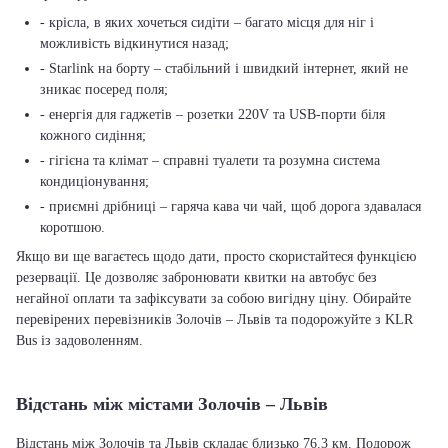
- крісла, в яких хочеться сидіти – багато місця для ніг і
можливість відкинутися назад;
- Starlink на борту – стабільний і швидкий інтернет, який не
зникає посеред поля;
- енергія для гаджетів – розетки 220V та USB-порти біля
кожного сидіння;
- гігієна та клімат – справні туалети та розумна система
кондиціонування;
- приємні дрібниці – гаряча кава чи чай, щоб дорога здавалася
коротшою.
Якщо ви ще вагаєтесь щодо дати, просто скористайтеся функцією
резервації. Це дозволяє забронювати квитки на автобус без
негайної оплати та зафіксувати за собою вигідну ціну. Обирайте
перевірених перевізників Золочів – Львів та подорожуйте з KLR
Bus із задоволенням.
Відстань між містами Золочів – Львів
Відстань між Золочів та Львів складає близько 76.3 км. Подорож