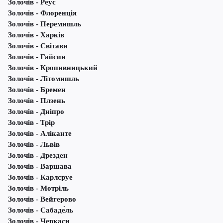
Золочів - Реус
Золочів - Флоренція
Золочів - Перемишль
Золочів - Харків
Золочів - Світави
Золочів - Гайсин
Золочів - Кропивницький
Золочів - Літомишль
Золочів - Бремен
Золочів - Плзень
Золочів - Дніпро
Золочів - Трір
Золочів - Аліканте
Золочів - Львів
Золочів - Дрезден
Золочів - Варшава
Золочів - Карлсруе
Золочів - Мотріль
Золочів - Вейгерово
Золочів - Сабаде́ль
Золочів - Черкаси