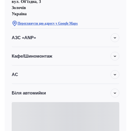
вул. Об'їздна, 3
Золочів
Україна
Переглянути цю адресу у Google Maps
АЗС «ANP»
Кафе/Шиномонтаж
АС
Біля автомийки