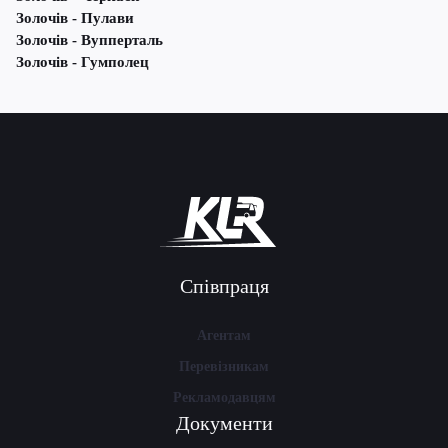
Золочів - Пулави
Золочів - Вупперталь
Золочів - Гумполец
Співпраця
Агентам
Перевізникам
Рекламодавцям
Документи