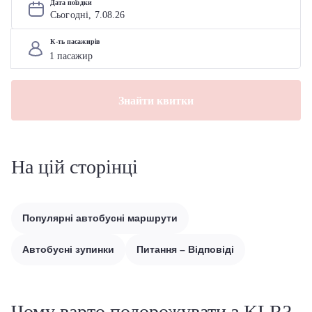
Дата поїздки
Сьогодні, 
7
.
08
.
26
К-ть пасажирів
Знайти квитки
На цій сторінці
Популярні автобусні маршрути
Автобусні зупинки
Питання – Відповіді
Чому варто подорожувати з KLR?