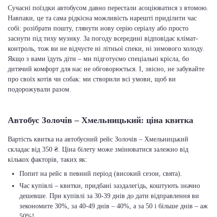
Сучасні поїздки автобусом давно перестали асоціюватися з втомою.
Навпаки, це та сама рідкісна можливість нарешті приділити час
собі: розібрати пошту, глянути нову серію серіалу або просто
заснути під тиху музику. За погоду всередині відповідає клімат-
контроль, тож ви не відчуєте ні літньої спеки, ні зимового холоду.
Якщо з вами їдуть діти – ми підготуємо спеціальні крісла, бо
дитячий комфорт для нас не обговорюється. І, звісно, не забувайте
про своїх котів чи собак: ми створили всі умови, щоб ви
подорожували разом.
Автобус Золочів – Хмельницький: ціна квитка
Вартість квитка на автобусний рейс Золочів – Хмельницький
складає від 350 ₴. Ціна білету може змінюватися залежно від
кількох факторів, таких як:
Попит на рейс в певний період (високий сезон, свята).
Час купівлі – квитки, придбані заздалегідь, коштують значно
дешевше. При купівлі за 30-39 днів до дати відправлення ви
зекономите 30%, за 40-49 днів – 40%, а за 50 і більше днів – аж
50%!