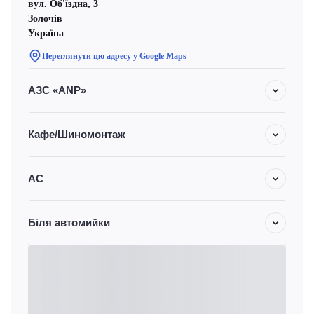
вул. Об'їздна, 3
Золочів
Україна
Переглянути цю адресу у Google Maps
АЗС «ANP»
Кафе/Шиномонтаж
АС
Біля автомийки