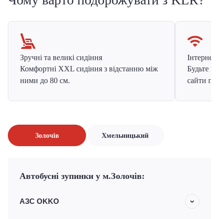
Зручні та великі сидіння
Інтернет в
Комфортні XXL сидіння з відстанню між
Будьте на
ними до 80 см.
сайти про
Золочів
Хмельницький
Автобусні зупинки у м.Золочів:
АЗС OKKO