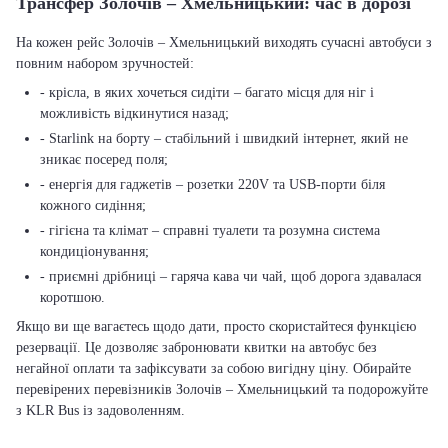
Трансфер Золочів – Хмельницький: час в дорозі
На кожен рейс Золочів – Хмельницький виходять сучасні автобуси з
повним набором зручностей:
- крісла, в яких хочеться сидіти – багато місця для ніг і
можливість відкинутися назад;
- Starlink на борту – стабільний і швидкий інтернет, який не
зникає посеред поля;
- енергія для гаджетів – розетки 220V та USB-порти біля
кожного сидіння;
- гігієна та клімат – справні туалети та розумна система
кондиціонування;
- приємні дрібниці – гаряча кава чи чай, щоб дорога здавалася
коротшою.
Якщо ви ще вагаєтесь щодо дати, просто скористайтеся функцією
резервації. Це дозволяє забронювати квитки на автобус без
негайної оплати та зафіксувати за собою вигідну ціну. Обирайте
перевірених перевізників Золочів – Хмельницький та подорожуйте
з KLR Bus із задоволенням.