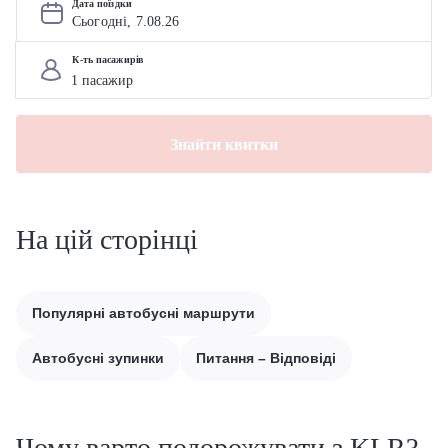
Дата поїздки
Сьогодні, 
7
.
08
.
26
К-ть пасажирів
Знайти квитки
На цій сторінці
Популярні автобусні маршрути
Автобусні зупинки
Питання – Відповіді
Чому варто подорожувати з KLR?