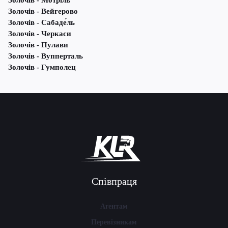
Золочів - Мотріль
Золочів - Вейгерово
Золочів - Сабаде́ль
Золочів - Черкаси
Золочів - Пулави
Золочів - Вупперталь
Золочів - Гумполец
Співпраця
Агентам
Перевізникам