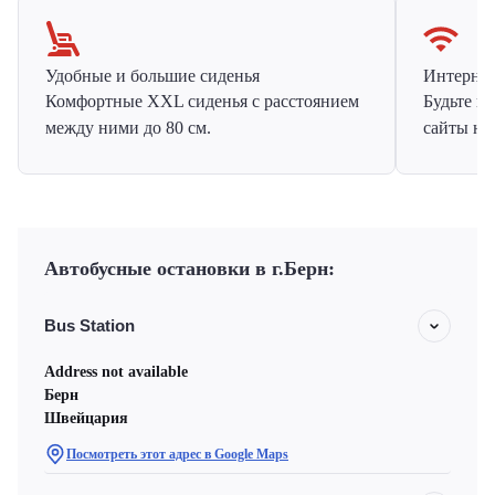
Удобные и большие сиденья
Интернет 
Комфортные XXL сиденья с расстоянием
Будьте н
между ними до 80 см.
сайты на
Автобусные остановки в г.Берн:
Bus Station
Address not available
Берн
Швейцария
Посмотреть этот адрес в Google Maps