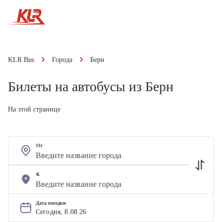
KLR Bus
Города
Берн
Билеты на автобусы из Берн
На этой странице
От
К
Дата поездки
Сегодня, 
8
.
08
.
26