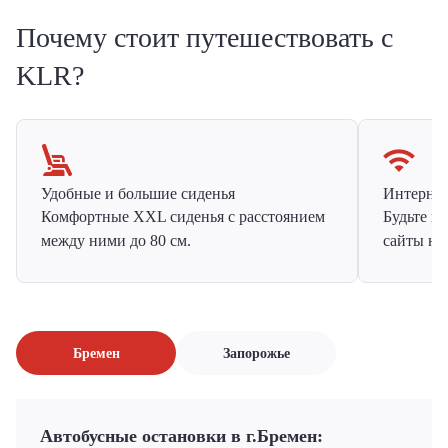
Почему стоит путешествовать с
KLR?
Удобные и большие сиденья
Интернет 
Комфортные XXL сиденья с расстоянием
Будьте н
между ними до 80 см.
сайты на
Бремен
Запорожье
Автобусные остановки в г.Бремен: