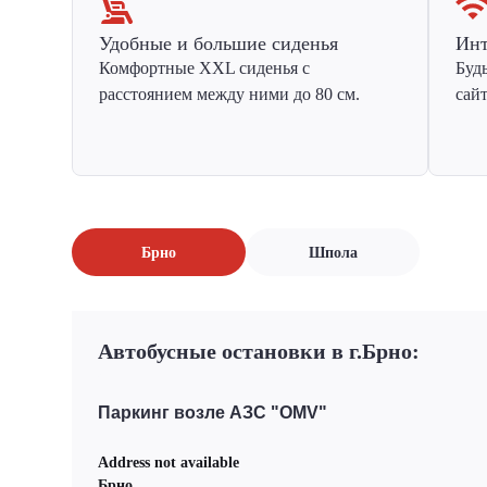
Удобные и большие сиденья
Инт
Комфортные XXL сиденья с
Буд
расстоянием между ними до 80 см.
сай
Брно
Шпола
Автобусные остановки в г.Брно:
Паркинг возле АЗС "OMV"
Address not available
Брно