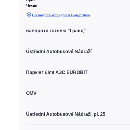
Чехия
Посмотреть этот адрес в Google Maps
навпроти готелю "Гранд"
Ústřední Autobusové Nádraží
Паркінг біля АЗС EUROBIT
OMV
Ústřední Autobusové Nádraží, pl. 25