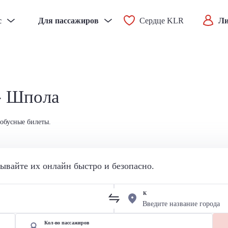
с
Для пассажиров
Сердце KLR
Ли
 - Шпола
тобусные билеты.
вайте их онлайн быстро и безопасно.
К
Кол-во пассажиров