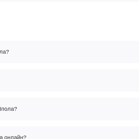
ола?
Шпола?
ла онлайн?