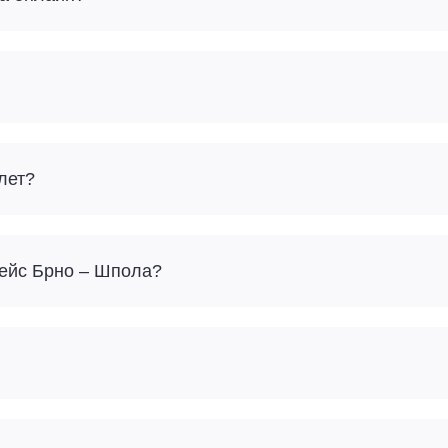
лет?
Сколько багажа можно взять с собой на рейс Брно – Шпола?