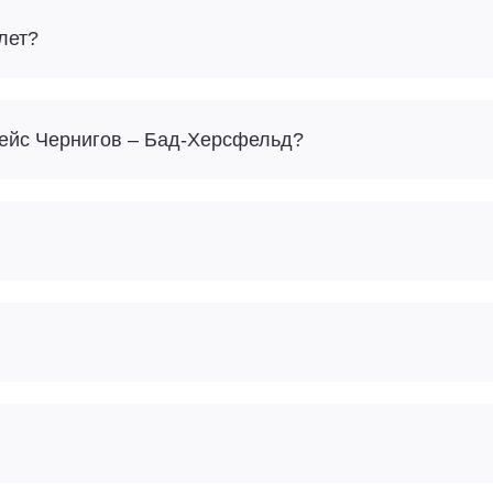
лет?
Сколько багажа можно взять с собой на рейс Чернигов – Бад-Херсфельд?