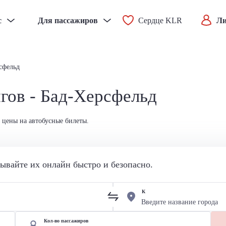
с
Для пассажиров
Сердце KLR
Ли
сфельд
гов - Бад-Херсфельд
 цены на автобусные билеты.
вайте их онлайн быстро и безопасно.
К
Кол-во пассажиров