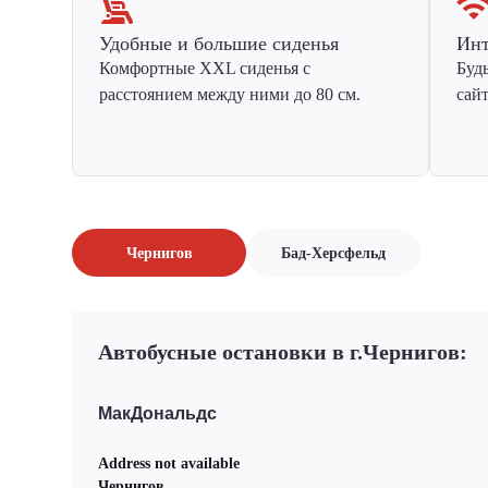
Удобные и большие сиденья
Инт
Комфортные XXL сиденья с
Буд
расстоянием между ними до 80 см.
сай
Чернигов
Бад-Херсфельд
Автобусные остановки в г.Чернигов:
МакДональдс
Address not available
Чернигов