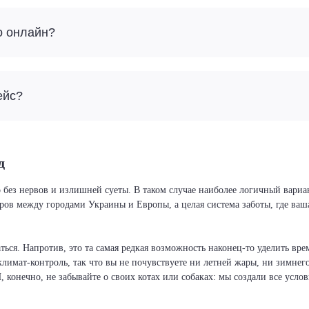
о онлайн?
ейс?
д
 без нервов и излишней суеты. В таком случае наиболее логичный вариан
иров между городами Украины и Европы, а целая система заботы, где ва
ся. Напротив, это та самая редкая возможность наконец-то уделить врем
климат-контроль, так что вы не почувствуете ни летней жары, ни зимнег
И, конечно, не забывайте о своих котах или собаках: мы создали все усло