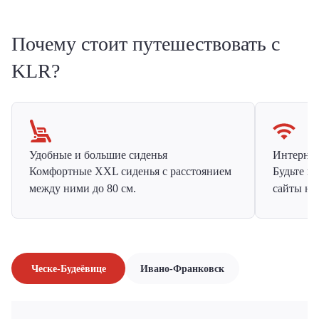
Почему стоит путешествовать с
KLR?
Удобные и большие сиденья
Интернет 
Комфортные XXL сиденья с расстоянием
Будьте н
между ними до 80 см.
сайты на
Ческе-Будеёвице
Ивано-Франковск