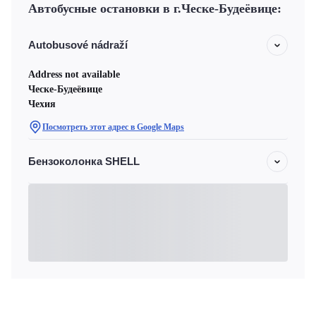
Автобусные остановки в г.Ческе-Будеёвице:
Autobusové nádraží
Address not available
Ческе-Будеёвице
Чехия
Посмотреть этот адрес в Google Maps
Бензоколонка SHELL