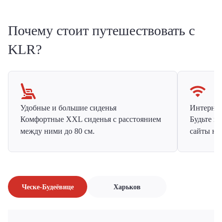
Почему стоит путешествовать с
KLR?
Удобные и большие сиденья
Интернет 
Комфортные XXL сиденья с расстоянием
Будьте н
между ними до 80 см.
сайты на
Ческе-Будеёвице
Харьков