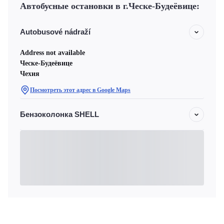
Автобусные остановки в г.Ческе-Будеёвице:
Autobusové nádraží
Address not available
Ческе-Будеёвице
Чехия
Посмотреть этот адрес в Google Maps
Бензоколонка SHELL