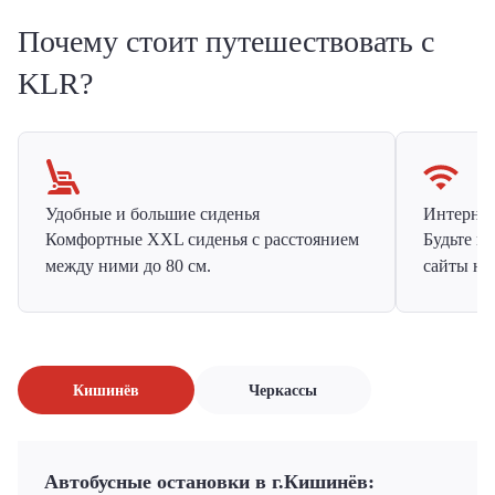
Почему стоит путешествовать с
KLR?
Удобные и большие сиденья
Интернет 
Комфортные XXL сиденья с расстоянием
Будьте н
между ними до 80 см.
сайты на
Кишинёв
Черкассы
Автобусные остановки в г.Кишинёв: