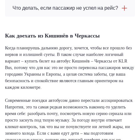
Что делать, если пассажир не успел на рейс?
Как доехать из Кишинёв в Черкассы
Когда планируешь дальнюю дорогу, хочется, чтобы все прошло без
нервов и излишней суеты. В таком случае наиболее логичный
вариант – купить билет на автобус Кишинёв – Черкассы от KLR
Bus, потому что для нас это не просто перевозка пассажиров между
городами Украины и Европы, а целая система заботы, где ваша
безопасность и спокойствие являются главным ориентиром на
каждом километре.
Современные поездки автобусом давно перестали ассоциироваться.
Напротив, это та самая редкая возможность наконец-то уделить
время себе: разобрать почту, посмотреть новую серию сериала или
просто заснуть под тихую музыку. За погоду внутри отвечает
климат-контроль, так что вы не почувствуете ни летней жары, ни
зимнего холода. Если с вами едут дети – мы подготовим
специальные кресла, потому что детский комфорт для нас не