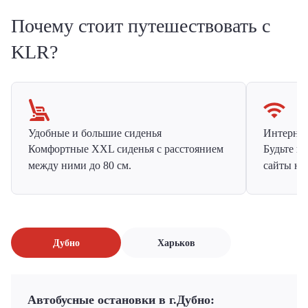
Почему стоит путешествовать с
KLR?
Удобные и большие сиденья
Интернет 
Комфортные XXL сиденья с расстоянием
Будьте н
между ними до 80 см.
сайты на
Дубно
Харьков
Автобусные остановки в г.Дубно: