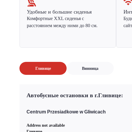
Удобные и большие сиденья
Инт
Комфортные XXL сиденья с
Буд
расстоянием между ними до 80 см.
сай
Гливице
Винница
Автобусные остановки в г.Гливице:
Centrum Przesiadkowe w Gliwicach
Address not available
Гливице