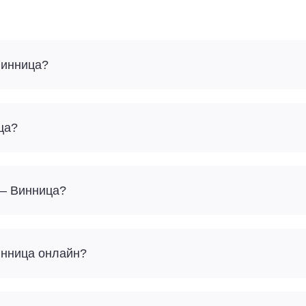
Винница?
ца?
 – Винница?
Винница онлайн?