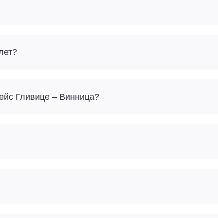
лет?
Сколько багажа можно взять с собой на рейс Гливице – Винница?