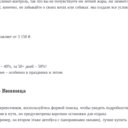
климат-контроль, так что вы не почувствуете ни летней жары, ни зимнег
И, конечно, не забывайте о своих котах или собаках: мы создали все усло
вляет от 3 150 ₴.
 – 40%, за 50+ дней – 50%!
ее – особенно в праздники и летом.
– Винница
перевозчиков, воспользуйтесь формой поиска, чтобы увидеть подробност
я в пути, но предусмотрены короткие остановки для отдыха.
ример, на втором этаже автобуса с панорамными окнами), лучше купить б