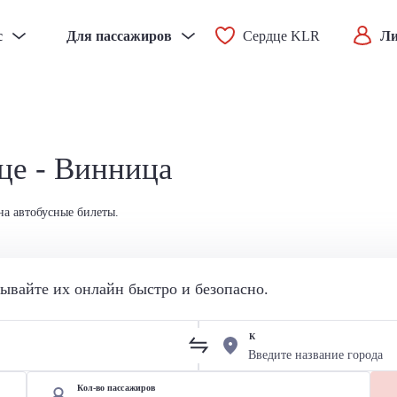
с
Для пассажиров
Сердце KLR
Ли
це - Винница
на автобусные билеты.
вайте их онлайн быстро и безопасно.
К
Кол-во пассажиров